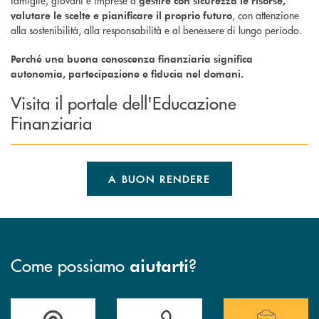
famiglie, giovani e imprese a
gestire con sicurezza le risorse,
, con attenzione
valutare le scelte e pianificare il proprio futuro
alla sostenibilità, alla responsabilità e al benessere di lungo periodo.
Perché una buona conoscenza finanziaria significa
autonomia, partecipazione e fiducia nel domani.
Visita il portale dell'Educazione
Finanziaria
A BUON RENDERE
Come possiamo
?
aiutarti
Accedi all' elenco completo delle filiali .
Hai bisogno di assistenza immediata? Contatta
Hai bisogno di alcuni