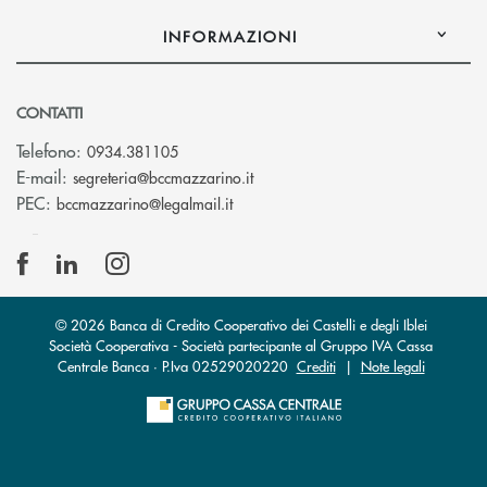
INFORMAZIONI
CONTATTI
Telefono:
0934.381105
(si apre l’app di posta elettroni
E-mail:
segreteria@bccmazzarino.it
(si apre l’app di posta elettronica)
PEC:
bccmazzarino@legalmail.it
© 2026 Banca di Credito Cooperativo dei Castelli e degli Iblei
Società Cooperativa - Società partecipante al Gruppo IVA Cassa
Centrale Banca · P.Iva 02529020220
Crediti
|
Note legali