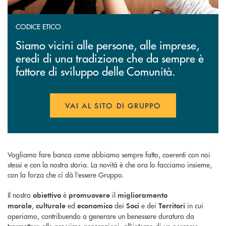
CODICE ETICO
Siamo vicini alle persone, alle imprese,
eredi di una tradizione che da sempre è
fattore di sviluppo delle Comunità.
VAI AL SITO DI GRUPPO
APRE UNA NUOVA FINESTR
Vogliamo fare banca come abbiamo sempre fatto, coerenti con noi
stessi e con la nostra storia. La novità è che ora lo facciamo insieme,
con la forza che ci dà l’essere Gruppo.
Il nostro
è
il
obiettivo
promuovere
miglioramento
,
ed
dei
e dei
in cui
morale
culturale
economico
Soci
Territori
operiamo, contribuendo a generare un benessere duraturo da