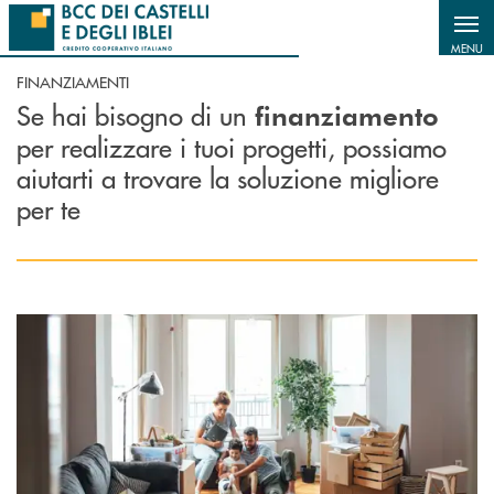
Salta al contenuto principale
MENU
FINANZIAMENTI
Se hai bisogno di un
finanziamento
per realizzare i tuoi progetti, possiamo
aiutarti a trovare la soluzione migliore
per te
Scopri di più Mutuo Casa