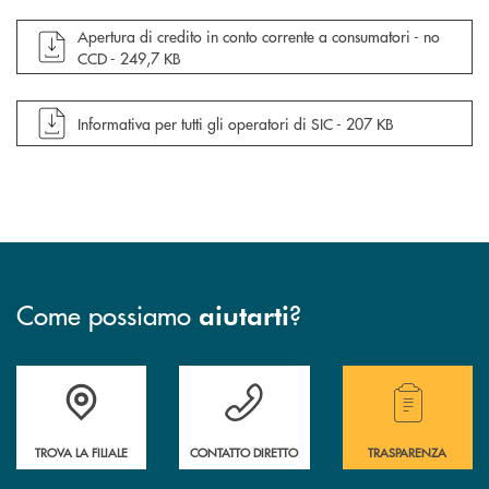
apre documento in una nuova finestra
Apertura di credito in conto corrente a consumatori - no
CCD -
249,7 KB
apre documento in una nuova finestra
Informativa per tutti gli operatori di SIC -
207 KB
Come possiamo
?
aiutarti
Accedi all' elenco completo delle filiali .
Hai bisogno di assistenza immediata? Contatta
Hai bisogno di alcuni
TROVA LA FILIALE
CONTATTO DIRETTO
TRASPARENZA