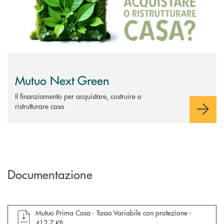
Mutuo Next Green
Il finanziamento per acquistare, costruire o
ristrutturare casa
Documentazione
apre documento in una nuova finestra
Mutuo Prima Casa - Tasso Variabile con protezione -
412,7 KB