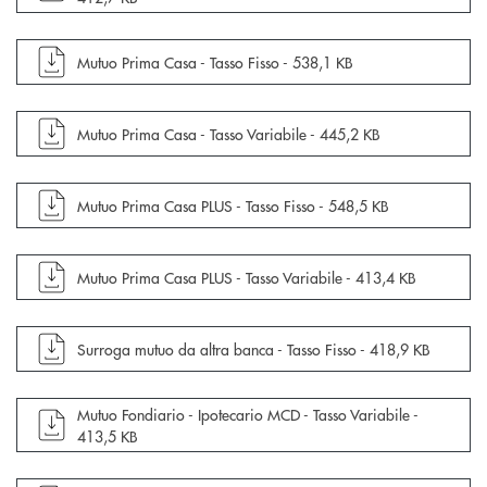
apre documento in una nuova finestra
Mutuo Prima Casa - Tasso Fisso -
538,1 KB
apre documento in una nuova finestra
Mutuo Prima Casa - Tasso Variabile -
445,2 KB
apre documento in una nuova finestra
Mutuo Prima Casa PLUS - Tasso Fisso -
548,5 KB
apre documento in una nuova finestra
Mutuo Prima Casa PLUS - Tasso Variabile -
413,4 KB
apre documento in una nuova finestra
Surroga mutuo da altra banca - Tasso Fisso -
418,9 KB
apre documento in una nuova finestra
Mutuo Fondiario - Ipotecario MCD - Tasso Variabile -
413,5 KB