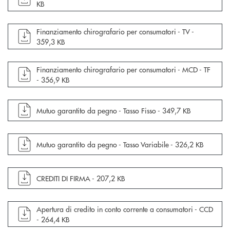
KB
apre documento in una nuova finestra
Finanziamento chirografario per consumatori - TV -
359,3 KB
apre documento in una nuova finestra
Finanziamento chirografario per consumatori - MCD - TF
-
356,9 KB
apre documento in una nuova finestra
Mutuo garantito da pegno - Tasso Fisso -
349,7 KB
apre documento in una nuova finestra
Mutuo garantito da pegno - Tasso Variabile -
326,2 KB
apre documento in una nuova finestra
CREDITI DI FIRMA -
207,2 KB
apre documento in una nuova finestra
Apertura di credito in conto corrente a consumatori - CCD
-
264,4 KB