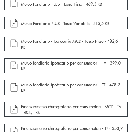
apre documento in una nuova finestra
Mutuo Fondiario PLUS - Tasso Fisso -
469,3 KB
apre documento in una nuova finestra
Mutuo Fondiario PLUS - Tasso Variabile -
413,5 KB
apre documento in una nuova finestra
Mutuo Fondiario - Ipotecario MCD - Tasso Fisso -
482,6
KB
apre documento in una nuova finestra
Mutuo fondiario-ipotecario per consumatori - TV -
399,0
KB
apre documento in una nuova finestra
Mutuo fondiario-ipotecario per consumatori - TF -
478,9
KB
apre documento in una nuova finestra
Finanziamento chirografario per consumatori - MCD - TV
-
404,1 KB
apre documento in una nuova finestra
Finanziamento chirografario per consumatori - TF -
353,9