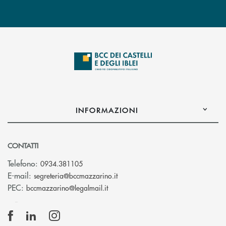
INFORMAZIONI
CONTATTI
Telefono:
0934.381105
(si apre l’app di posta elettroni
E-mail:
segreteria@bccmazzarino.it
(si apre l’app di posta elettronica)
PEC:
bccmazzarino@legalmail.it