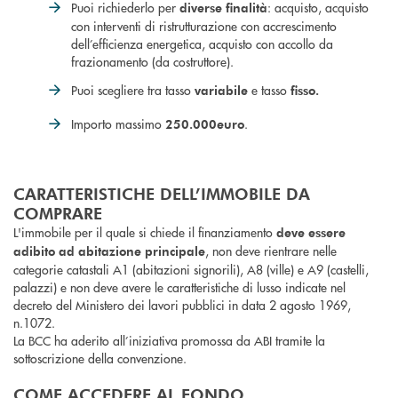
Puoi richiederlo per
: acquisto, acquisto
diverse finalità
con interventi di ristrutturazione con accrescimento
dell’efficienza energetica, acquisto con accollo da
frazionamento (da costruttore).
Puoi scegliere tra tasso
e tasso
variabile
fisso.
Importo massimo
.
250.000
euro
CARATTERISTICHE DELL’IMMOBILE DA
COMPRARE
L'immobile per il quale si chiede il finanziamento
deve essere
, non deve rientrare nelle
adibito ad abitazione principale
categorie catastali A1 (abitazioni signorili), A8 (ville) e A9 (castelli,
palazzi) e non deve avere le caratteristiche di lusso indicate nel
decreto del Ministero dei lavori pubblici in data 2 agosto 1969,
n.1072.
La BCC ha aderito all’iniziativa promossa da ABI tramite la
sottoscrizione della convenzione.
COME ACCEDERE AL FONDO