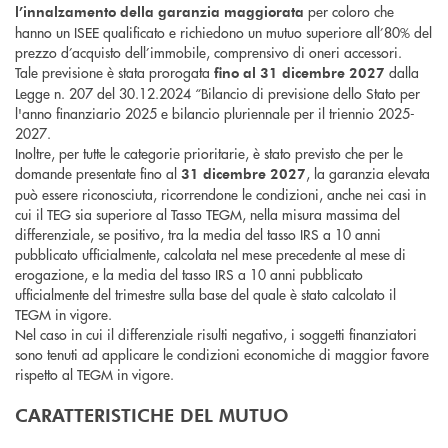
per coloro che
l’innalzamento della garanzia maggiorata
hanno un ISEE qualificato e richiedono un mutuo superiore all’80% del
prezzo d’acquisto dell’immobile, comprensivo di oneri accessori.
Tale previsione è stata prorogata
dalla
fino al 31 dicembre 2027
Legge n. 207 del 30.12.2024 “Bilancio di previsione dello Stato per
l'anno finanziario 2025 e bilancio pluriennale per il triennio 2025-
2027.
Inoltre, per tutte le categorie prioritarie, è stato previsto che per le
domande presentate fino al
, la garanzia elevata
31 dicembre 2027
può essere riconosciuta, ricorrendone le condizioni, anche nei casi in
cui il TEG sia superiore al Tasso TEGM, nella misura massima del
differenziale, se positivo, tra la media del tasso IRS a 10 anni
pubblicato ufficialmente, calcolata nel mese precedente al mese di
erogazione, e la media del tasso IRS a 10 anni pubblicato
ufficialmente del trimestre sulla base del quale è stato calcolato il
TEGM in vigore.
Nel caso in cui il differenziale risulti negativo, i soggetti finanziatori
sono tenuti ad applicare le condizioni economiche di maggior favore
rispetto al TEGM in vigore.
CARATTERISTICHE DEL MUTUO