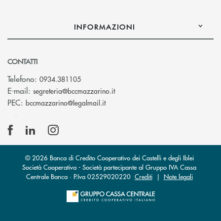
INFORMAZIONI
CONTATTI
Telefono:
0934.381105
(si apre l’app di posta elettroni
E-mail:
segreteria@bccmazzarino.it
(si apre l’app di posta elettronica)
PEC:
bccmazzarino@legalmail.it
© 2026 Banca di Credito Cooperativo dei Castelli e degli Iblei
Società Cooperativa - Società partecipante al Gruppo IVA Cassa
Centrale Banca · P.Iva 02529020220
Crediti
|
Note legali