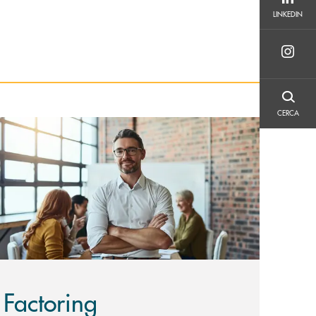
LINKEDIN
LINKEDIN
CERCA
CERCA
copri di più Factoring
Factoring