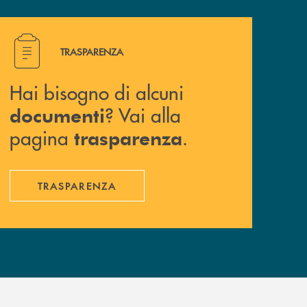
Hai bisogno di alcuni documenti ? Vai alla pagina traspa
TRASPARENZA
Hai bisogno di alcuni
? Vai alla
documenti
pagina
.
trasparenza
TRASPARENZA