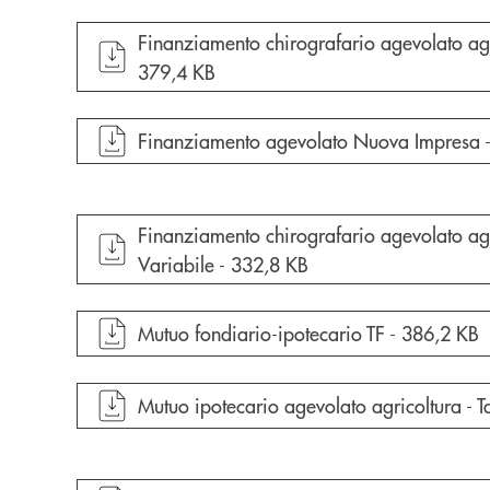
apre documento in una nuova finestra
Finanziamento chirografario agevolato agri
379,4 KB
apre documento in una nuova finestra
Finanziamento agevolato Nuova Impresa - 
apre documento in una nuova finestra
Finanziamento chirografario agevolato agr
Variabile -
332,8 KB
apre documento in una nuova finestra
Mutuo fondiario-ipotecario TF -
386,2 KB
apre documento in una nuova finestra
Mutuo ipotecario agevolato agricoltura - T