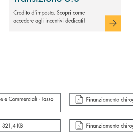
Credito d'imposta. Scopri come
accedere agli incentivi dedicati!
e e Commerciali - Tasso
apre documento in un
Finanziamento chiro
apre documento in un
-
321,4 KB
Finanziamento chirog