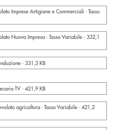
a nuova finestra
lato Imprese Artigiane e Commerciali - Tasso
a nuova finestra
lato Nuova Impresa - Tasso Variabile -
332,1
a nuova finestra
conduzione -
331,3 KB
a nuova finestra
ecario TV -
421,9 KB
a nuova finestra
volato agricoltura - Tasso Variabile -
421,2