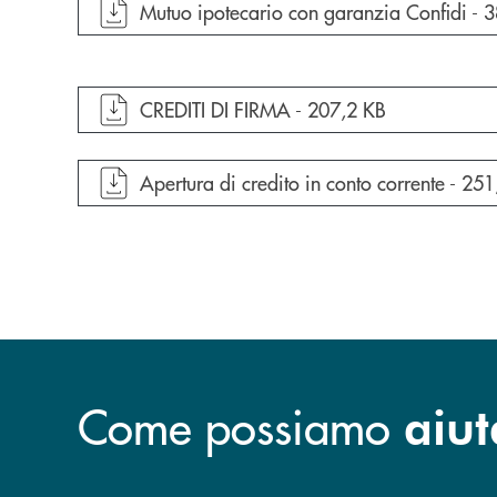
apre documento in una nuova finestra
Mutuo ipotecario con garanzia Confidi -
3
apre documento in una nuova finestra
CREDITI DI FIRMA -
207,2 KB
apre documento in una nuova finestra
Apertura di credito in conto corrente -
251
Come possiamo
aiut