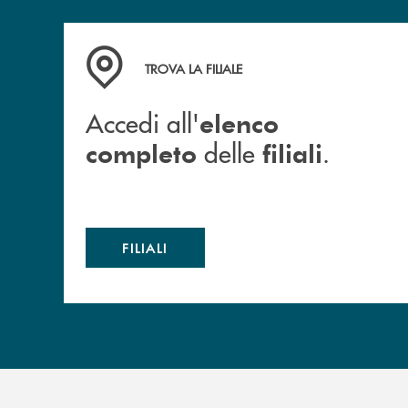
Accedi all' elenco completo delle filiali .
TROVA LA FILIALE
Accedi all'
elenco
delle
.
completo
filiali
FILIALI