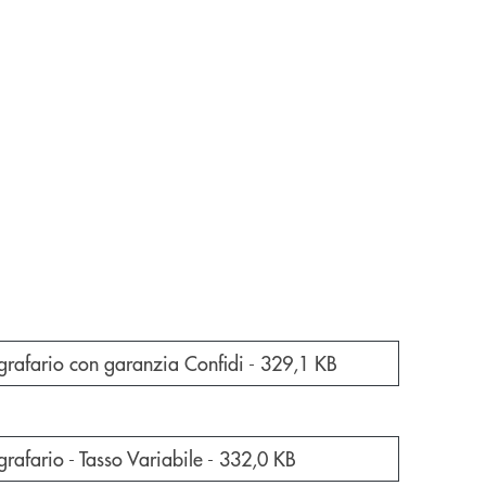
a nuova finestra
grafario con garanzia Confidi -
329,1 KB
a nuova finestra
rafario - Tasso Variabile -
332,0 KB