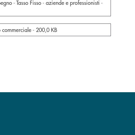
a nuova finestra
gno - Tasso Fisso - aziende e professionisti -
a nuova finestra
io commerciale -
200,0 KB