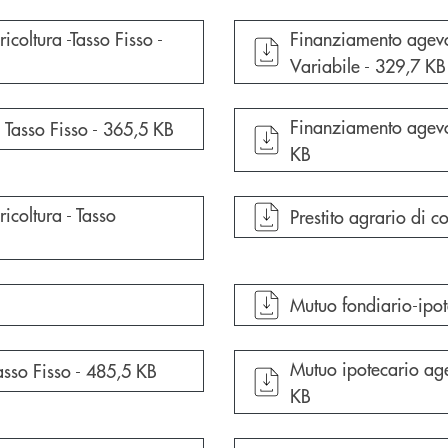
apre documento in un
coltura -Tasso Fisso -
Finanziamento agevo
Variabile -
329,7 KB
apre documento in un
Finanziamento agevo
Tasso Fisso -
365,5 KB
KB
icoltura - Tasso
apre documento in un
Prestito agrario di 
apre documento in un
Mutuo fondiario-ipot
apre documento in un
Mutuo ipotecario age
asso Fisso -
485,5 KB
KB