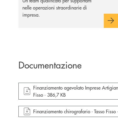
Un team qualificato per supportarti
nelle operazioni straordinarie di
impresa.
Documentazione
apre documento in una nuova finestra
Finanziamento agevolato Imprese Artigian
Fisso -
386,7 KB
apre documento in una nuova finestra
Finanziamento chirografario - Tasso Fisso 