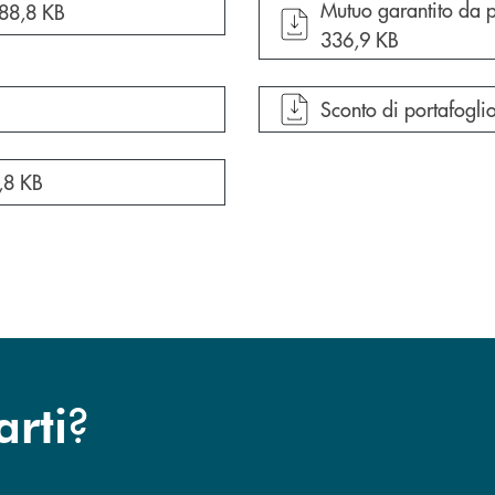
apre documento in un
Mutuo garantito da pe
88,8 KB
336,9 KB
apre documento in un
Sconto di portafogl
,8 KB
?
arti