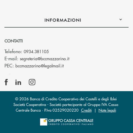
INFORMAZIONI
CONTATTI
Telefono:
0934.381105
(si apre l’app di posta elettroni
E-mail:
segreteria@bccmazzarino.it
(si apre l’app di posta elettronica)
PEC:
bccmazzarino@legalmail.it
© 2026 Banca di Credito Cooperativo dei Castelli e degli Iblei
Società Cooperativa - Società partecipante al Gruppo IVA Cassa
Centrale Banca · P.Iva 02529020220
Crediti
|
Note legali