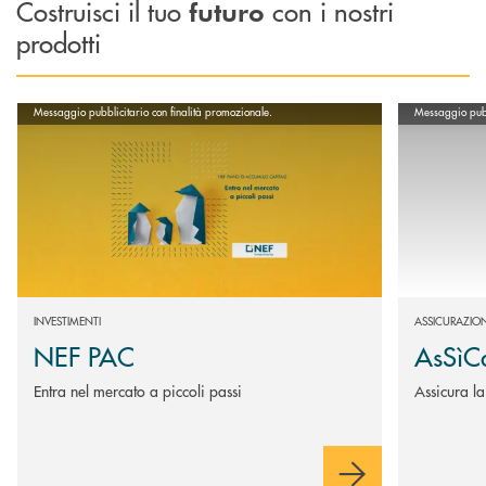
Costruisci il tuo
con i nostri
futuro
prodotti
Scopri di più NEF PAC
Scopri di più
Messaggio pubblicitario con finalità promozionale.
Messaggio pubbl
INVESTIMENTI
ASSICURAZION
NEF PAC
AsSìC
Entra nel mercato a piccoli passi
Assicura la