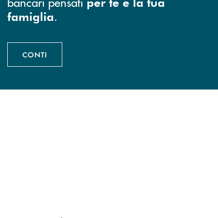
bancari pensati
per te e la tua
.
famiglia
CONTI