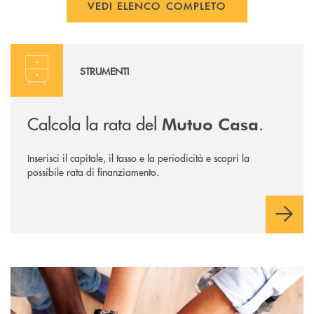
VEDI ELENCO COMPLETO
Calcola la rata
STRUMENTI
Calcola la rata del
.
Mutuo Casa
Inserisci il capitale, il tasso e la periodicità e scopri la
possibile rata di finanziamento.
Diventa socio