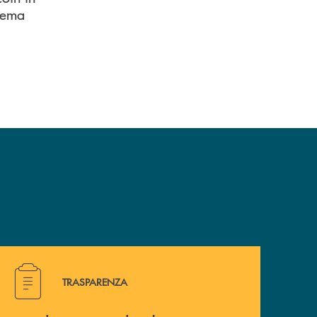
stema
Hai bisogno di alcuni documenti ? Vai alla pagina traspa
TRASPARENZA