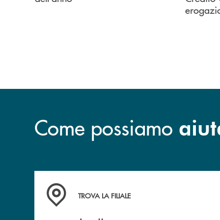
erogazi
Come possiamo
aiut
Accedi all' elenco completo delle filiali .
TROVA LA FILIALE