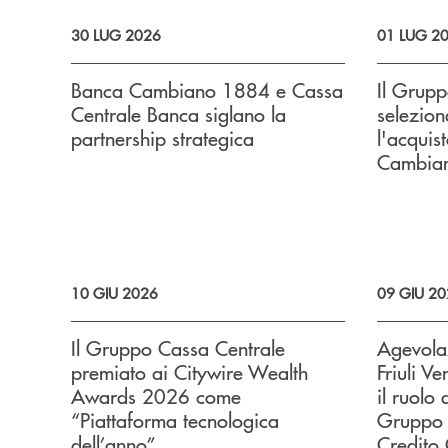
30 LUG 2026
01 LUG 2
Banca Cambiano 1884 e Cassa
Il Grup
Centrale Banca siglano la
selezion
partnership strategica
l'acquis
Cambia
10 GIU 2026
09 GIU 2
Il Gruppo Cassa Centrale
Agevolaz
premiato ai Citywire Wealth
Friuli Ve
Awards 2026 come
il ruolo 
“Piattaforma tecnologica
Gruppo 
dell’anno”
Credito 