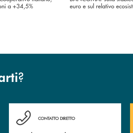
oni a +34,5%
euro e sul relativo ecosi
?
arti
Hai bisogno di assistenza immediata? Contattaci !
CONTATTO DIRETTO