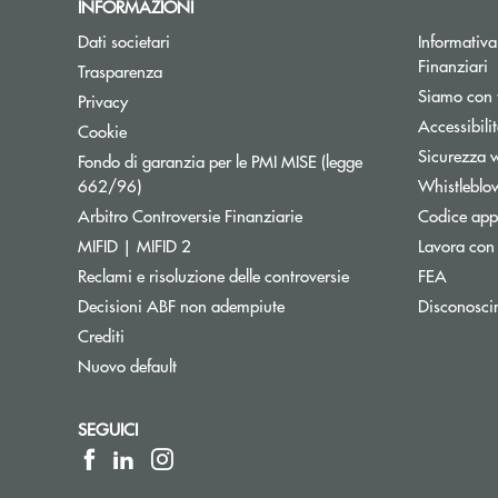
INFORMAZIONI
Dati societari
Informativa 
Finanziari
Trasparenza
Siamo con 
Privacy
Accessibili
Cookie
Sicurezza 
Fondo di garanzia per le PMI MISE (legge
Apre una nuova finestra
662/96)
Whistleblo
Apre una nuova finestra
Arbitro Controversie Finanziarie
Codice appa
MIFID | MIFID 2
Lavora con
Reclami e risoluzione delle controversie
FEA
Decisioni ABF non adempiute
Disconosci
Crediti
Nuovo default
SEGUICI