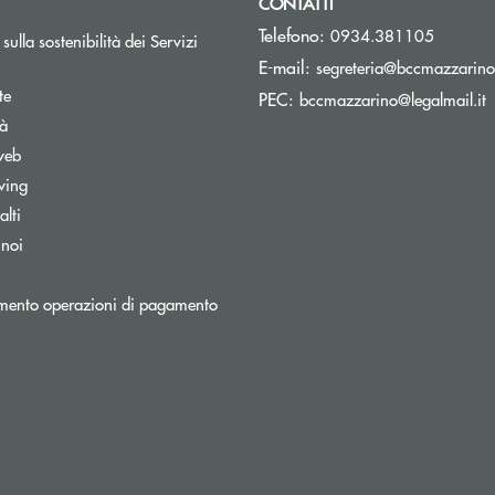
CONTATTI
Telefono:
0934.381105
sulla sostenibilità dei Servizi
E-mail:
segreteria@bccmazzarino.
te
(
PEC:
bccmazzarino@legalmail.it
tà
web
wing
lti
 noi
mento operazioni di pagamento