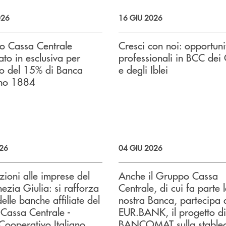
026
16 GIU 2026
po Cassa Centrale
Cresci con noi: opportuni
ato in esclusiva per
professionali in BCC dei C
to del 15% di Banca
e degli Iblei
no 1884
026
04 GIU 2026
ioni alle imprese del
Anche il Gruppo Cassa
nezia Giulia: si rafforza
Centrale, di cui fa parte 
delle banche affiliate del
nostra Banca, partecipa 
Cassa Centrale -
EUR.BANK, il progetto di
Cooperativo Italiano,
BANCOMAT sulla stablec