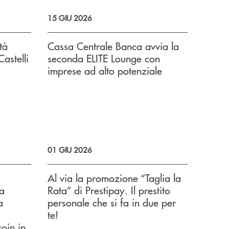
15 GIU 2026
tà
Cassa Centrale Banca avvia la
astelli
seconda ELITE Lounge con
imprese ad alto potenziale
01 GIU 2026
Al via la promozione “Taglia la
la
Rata” di Prestipay. Il prestito
a
personale che si fa in due per
te!
oin in