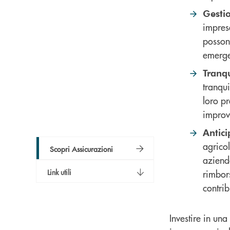
Gestio
imprese
posson
emerg
Tranqu
tranqui
loro pr
improv
Antici
agricol
Scopri Assicurazioni
aziende
Link utili
rimbors
contrib
Investire in un