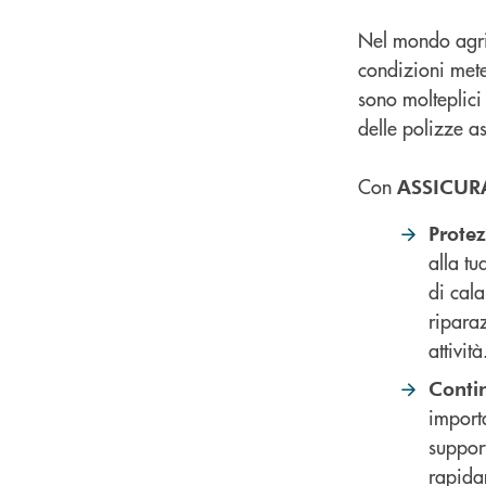
Nel mondo agric
condizioni meteo
sono molteplici 
delle polizze as
Con
ASSICUR
Protez
alla tu
di cala
riparaz
attività
Conti
importa
suppor
rapida