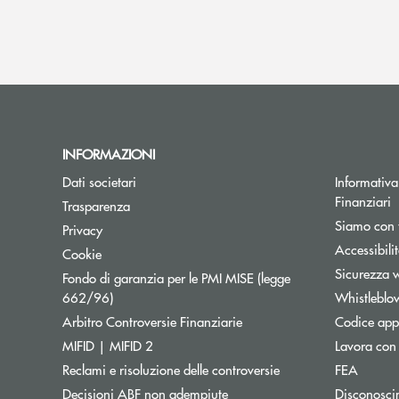
INFORMAZIONI
Dati societari
Informativa 
Finanziari
Trasparenza
Siamo con 
Privacy
Accessibili
Cookie
Sicurezza 
Fondo di garanzia per le PMI MISE (legge
Apre una nuova finestra
662/96)
Whistleblo
Apre una nuova finestra
Arbitro Controversie Finanziarie
Codice appa
MIFID | MIFID 2
Lavora con
Reclami e risoluzione delle controversie
FEA
Decisioni ABF non adempiute
Disconosci