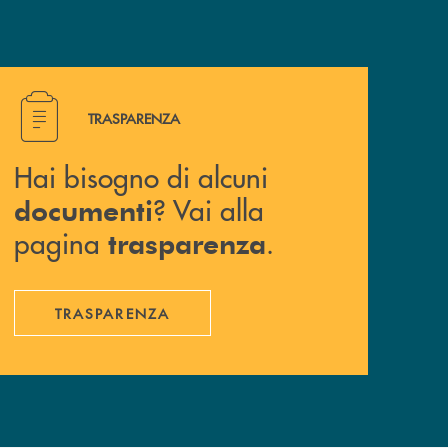
Hai bisogno di alcuni documenti ? Vai alla pagina traspa
TRASPARENZA
Hai bisogno di alcuni
? Vai alla
documenti
pagina
.
trasparenza
TRASPARENZA