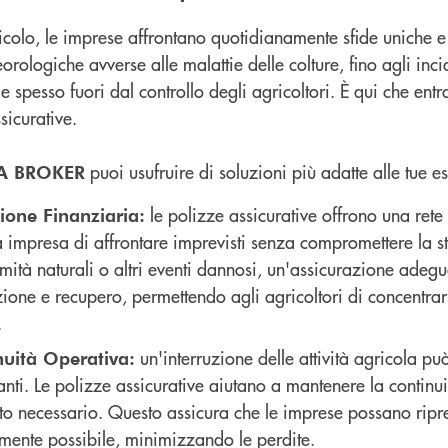
olo, le imprese affrontano quotidianamente sfide uniche e 
rologiche avverse alle malattie delle colture, fino agli incide
e spesso fuori dal controllo degli agricoltori. È qui che ent
sicurative.
puoi usufruire di soluzioni più adatte alle tue e
A BROKER
le polizze assicurative offrono una rete
ione Finanziaria:
a impresa di affrontare imprevisti senza compromettere la s
mità naturali o altri eventi dannosi, un'assicurazione adegu
ione e recupero, permettendo agli agricoltori di concentrarsi
.
un'interruzione delle attività agricola 
nuità Operativa:
nti. Le polizze assicurative aiutano a mantenere la continui
to necessario. Questo assicura che le imprese possano ripre
mente possibile, minimizzando le perdite.