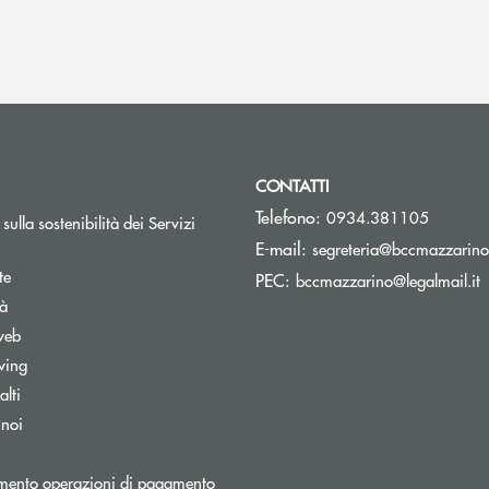
CONTATTI
Telefono:
0934.381105
sulla sostenibilità dei Servizi
E-mail:
segreteria@bccmazzarino.
te
(
PEC:
bccmazzarino@legalmail.it
tà
web
wing
lti
 noi
mento operazioni di pagamento