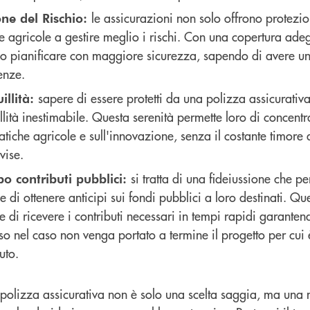
le assicurazioni non solo offrono protezi
ne del Rischio:
 agricole a gestire meglio i rischi. Con una copertura adegu
o pianificare con maggiore sicurezza, sapendo di avere un
enze.
sapere di essere protetti da una polizza assicurativa
illità:
llità inestimabile. Questa serenità permette loro di concentr
atiche agricole e sull'innovazione, senza il costante timore 
vise.
si tratta di una fideiussione che p
po contributi pubblici:
e di ottenere anticipi sui fondi pubblici a loro destinati. Qu
 di ricevere i contributi necessari in tempi rapidi garantend
o nel caso non venga portato a termine il progetto per cui è
uto.
a polizza assicurativa non è solo una scelta saggia, ma una 