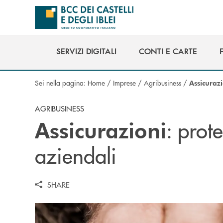
Salta al contenuto principale
SERVIZI DIGITALI
CONTI E CARTE
SERVIZI DIGITALI
CONTI E CARTE
Sei nella pagina:
Home
/
Imprese
/
Agribusiness
/
Assicuraz
AGRIBUSINESS
: prote
Assicurazioni
aziendali
SHARE