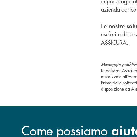
impresa agricol
azienda agricol
Le nostre sol
usufruire di se
ASSICURA
.
Messaggio pubblicit
Le polizze “Assicur
autorizzate all’eserc
Prima della sottosc
disposizione da Ass
Come possiamo
aiut