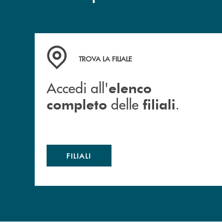
Accedi all' elenco completo delle filiali .
TROVA LA FILIALE
Accedi all'
elenco
delle
.
completo
filiali
FILIALI