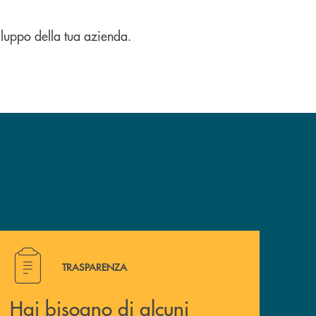
viluppo della tua azienda.
Hai bisogno di alcuni documenti ? Vai alla pagina traspa
TRASPARENZA
Hai bisogno di alcuni