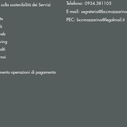
Telefono:
0934.381105
sulla sostenibilità dei Servizi
E-mail:
segreteria@bccmazzarino.
te
(
PEC:
bccmazzarino@legalmail.it
tà
web
wing
lti
 noi
mento operazioni di pagamento