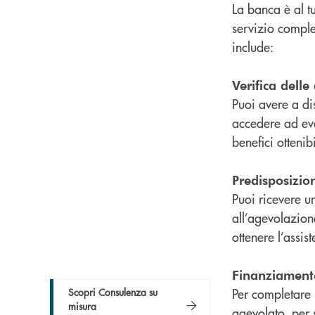
La banca è al t
servizio comple
include:
Verifica delle
Puoi avere a dis
accedere ad eve
benefici ottenib
Predisposizi
Puoi ricevere u
all’agevolazione
ottenere l’assist
Finanziament
Scopri Consulenza su
Per completare 
misura
agevolato, per 