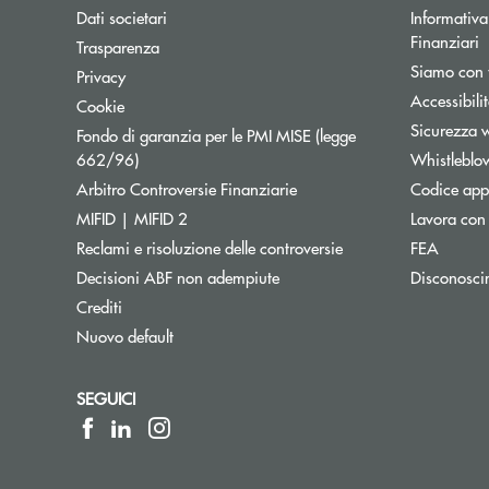
Dati societari
Informativa 
Finanziari
Trasparenza
Siamo con 
Privacy
Accessibili
Cookie
Sicurezza 
Fondo di garanzia per le PMI MISE (legge
Apre una nuova finestra
662/96)
Whistleblo
Apre una nuova finestra
Arbitro Controversie Finanziarie
Codice appa
MIFID | MIFID 2
Lavora con
Reclami e risoluzione delle controversie
FEA
Decisioni ABF non adempiute
Disconosci
Crediti
Nuovo default
SEGUICI