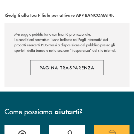
Rivolgiti alla tua Filiale per attivare APP BANCOMAT®.
Messaggio pubblicitario con finalità promozionale.
Le condizioni contrattuali sono indicate nei Fogli Informativi dei
prodotti esercenti POS messi a disposizione del pubblico presso gli
sportelli della banca e nella sezione “Trasparenza” del sito internet.
PAGINA TRASPARENZA
Come possiamo
?
aiutarti
Accedi all' elenco completo delle filiali .
Hai bisogno di assistenza immediata? Contatta
Hai bisogno di alcuni