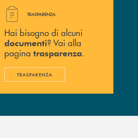
Hai bisogno di alcuni documenti ? Vai alla pagina traspa
TRASPARENZA
Hai bisogno di alcuni
? Vai alla
documenti
pagina
.
trasparenza
TRASPARENZA