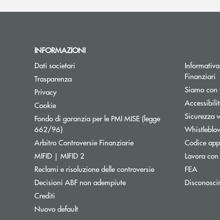
INFORMAZIONI
Dati societari
Informativa 
Finanziari
Trasparenza
Siamo con 
Privacy
Accessibili
Cookie
Sicurezza 
Fondo di garanzia per le PMI MISE (legge
Apre una nuova finestra
662/96)
Whistleblo
Apre una nuova finestra
Arbitro Controversie Finanziarie
Codice appa
MIFID | MIFID 2
Lavora con
Reclami e risoluzione delle controversie
FEA
Decisioni ABF non adempiute
Disconosci
Crediti
Nuovo default