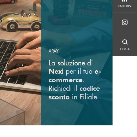
LINKEDIN
LINKEDIN
CERCA
CERCA
XPAY
La soluzione di
per il tuo
Nexi
e-
.
commerce
Richiedi il
codice
in Filiale.
sconto