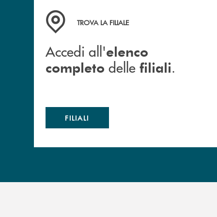
Accedi all' elenco completo delle filiali .
TROVA LA FILIALE
Accedi all'
elenco
delle
.
completo
filiali
FILIALI