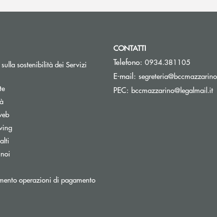
CONTATTI
Telefono:
0934.381105
sulla sostenibilità dei Servizi
E-mail:
segreteria@bccmazzarino.
te
(
PEC:
bccmazzarino@legalmail.it
tà
web
wing
lti
 noi
mento operazioni di pagamento