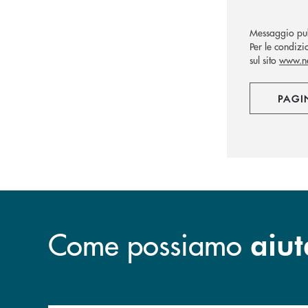
Messaggio pub
Per le condizi
sul sito
www.ne
PAGI
Come possiamo
aiut