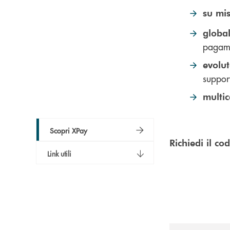
su mi
globa
pagam
evolu
support
multi
Scopri XPay
Richiedi il co
Link utili