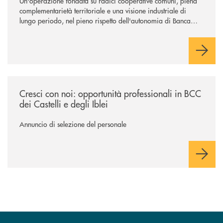
Un'operazione fondata su radici cooperative comuni, piena
complementarietà territoriale e una visione industriale di
lungo periodo, nel pieno rispetto dell'autonomia di Banca
Cambiano. Nei prossimi giorni verrà avviato il periodo di
negoziazione esclusiva per la finalizzazione dell’operazione.
/news/cresci-con-noi-opportunita-professionali-in-bcc-dei-castelli-e-degl
Cresci con noi: opportunità professionali in BCC
dei Castelli e degli Iblei
Annuncio di selezione del personale