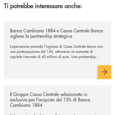
Ti potrebbe interessare anche:
/news/banca-cambiano-1884-e-cassa-centrale-banca-siglano-la-partner
Banca Cambiano 1884 e Cassa Centrale Banca
siglano la partnership strategica
L’operazione prevede l’ingresso di Cassa Centrale Banca con
una partecipazione del 15%, attraverso un aumento di
capitale riservato di 40 milioni di euro. Una partnership
industriale strategica, fondata sulla condivisione di valori
comuni e sulla prossimità ai territori, per ampliare l’offerta e
sostenere nuove opportunità di crescita e sviluppo.
/news/il-gruppo-cassa-centrale-selezionato-in-esclusiva-per-lacquisto
Il Gruppo Cassa Centrale selezionato in
esclusiva per l'acquisto del 15% di Banca
Cambiano 1884