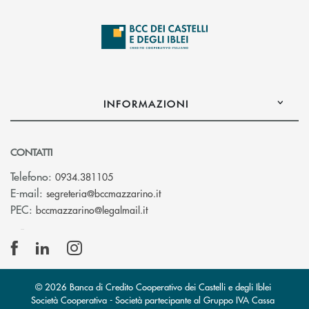
INFORMAZIONI
CONTATTI
Telefono:
0934.381105
(si apre l’app di posta elettroni
E-mail:
segreteria@bccmazzarino.it
(si apre l’app di posta elettronica)
PEC:
bccmazzarino@legalmail.it
© 2026 Banca di Credito Cooperativo dei Castelli e degli Iblei
Società Cooperativa - Società partecipante al Gruppo IVA Cassa