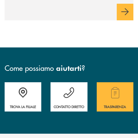
Come possiamo
?
aiutarti
Accedi all' elenco completo delle filiali .
Hai bisogno di assistenza immediata? Contatta
Hai bisogno di alcuni
TROVA LA FILIALE
CONTATTO DIRETTO
TRASPARENZA