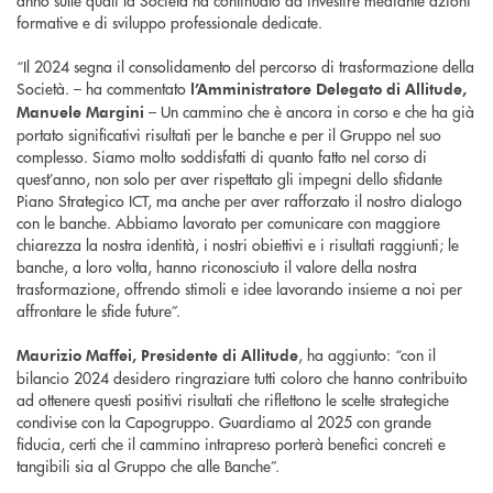
anno sulle quali la Società ha continuato ad investire mediante azioni
formative e di sviluppo professionale dedicate.
“Il 2024 segna il consolidamento del percorso di trasformazione della
Società. – ha commentato
l’Amministratore Delegato di Allitude,
– Un cammino che è ancora in corso e che ha già
Manuele Margini
portato significativi risultati per le banche e per il Gruppo nel suo
complesso. Siamo molto soddisfatti di quanto fatto nel corso di
quest’anno, non solo per aver rispettato gli impegni dello sfidante
Piano Strategico ICT, ma anche per aver rafforzato il nostro dialogo
con le banche. Abbiamo lavorato per comunicare con maggiore
chiarezza la nostra identità, i nostri obiettivi e i risultati raggiunti; le
banche, a loro volta, hanno riconosciuto il valore della nostra
trasformazione, offrendo stimoli e idee lavorando insieme a noi per
affrontare le sfide future”.
, ha aggiunto: “con il
Maurizio Maffei, Presidente di Allitude
bilancio 2024 desidero ringraziare tutti coloro che hanno contribuito
ad ottenere questi positivi risultati che riflettono le scelte strategiche
condivise con la Capogruppo. Guardiamo al 2025 con grande
fiducia, certi che il cammino intrapreso porterà benefici concreti e
tangibili sia al Gruppo che alle Banche”.