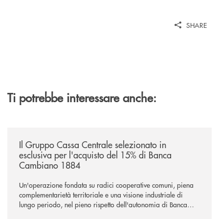
SHARE
Ti potrebbe interessare anche:
/news/il-gruppo-cassa-centrale-selezionato-in-esclusiva-per-lacquisto
Il Gruppo Cassa Centrale selezionato in
esclusiva per l'acquisto del 15% di Banca
Cambiano 1884
Un'operazione fondata su radici cooperative comuni, piena
complementarietà territoriale e una visione industriale di
lungo periodo, nel pieno rispetto dell'autonomia di Banca
Cambiano. Nei prossimi giorni verrà avviato il periodo di