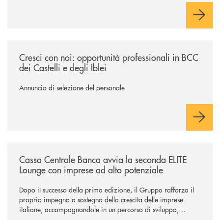
negoziazione esclusiva per la finalizzazione dell’operazione.
/news/cresci-con-noi-opportunita-professionali-in-bcc-dei-castelli-e-degl
Cresci con noi: opportunità professionali in BCC
dei Castelli e degli Iblei
Annuncio di selezione del personale
/news/cassa-centrale-banca-avvia-la-seconda-elite-lounge-con-imprese-
Cassa Centrale Banca avvia la seconda ELITE
Lounge con imprese ad alto potenziale
Dopo il successo della prima edizione, il Gruppo rafforza il
proprio impegno a sostegno della crescita delle imprese
italiane, accompagnandole in un percorso di sviluppo,
innovazione e accesso ai mercati dei capitali.