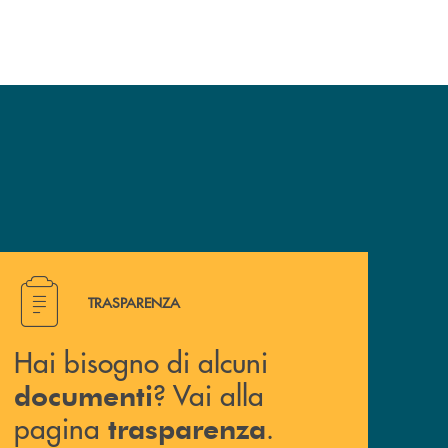
Hai bisogno di alcuni documenti ? Vai alla pagina traspa
TRASPARENZA
Hai bisogno di alcuni
? Vai alla
documenti
pagina
.
trasparenza