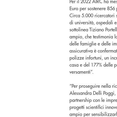
Per il 2022 AIRC ha mess
Euro per sostenere 856 p
Circa 5.000 ricercatori 
di università, ospedali e
sottolinea Tiziano Portel
ampio, che testimonia la
delle famiglie e delle im
assicurativa è conferma
polizze infortuni, un in
casa e del 177% delle 
versamenti”.
“Per proseguire nella r
Alessandra Delli Poggi,
partnership con le impr
progetti scientifici inn
ampio per sensibilizzar