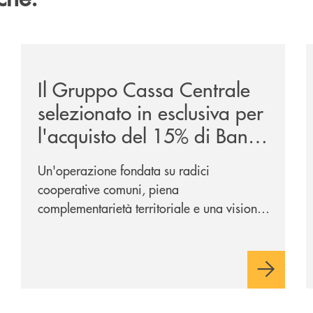
ca-siglano-la-partnership-strategica/
/news/il-gruppo-cassa-centrale-selezionato-in-esclus
/
Il Gruppo Cassa Centrale
selezionato in esclusiva per
l'acquisto del 15% di Banca
Cambiano 1884
Un'operazione fondata su radici
cooperative comuni, piena
complementarietà territoriale e una visione
industriale di lungo periodo, nel pieno
rispetto dell'autonomia di Banca
Cambiano. Nei prossimi giorni verrà
avviato il periodo di negoziazione
esclusiva per la finalizzazione