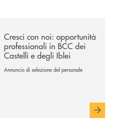
iva-per-lacquisto-del-15-di-banca-cambiano-1884/
news/cresci-con-noi-opportunita-professionali-in-bcc-dei-cas
Cresci con noi: opportunità
professionali in BCC dei
Castelli e degli Iblei
Annuncio di selezione del personale