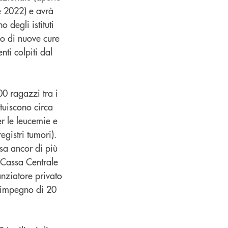
e 2022) e avrà
degli istituti
dio di nuove cure
nti colpiti dal
00 ragazzi tra i
ituiscono circa
er le leucemie e
gistri tumori).
sa ancor di più
 Cassa Centrale
nziatore privato
ll’impegno di 20