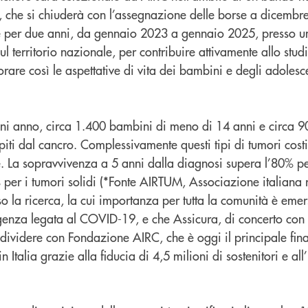
, che si chiuderà con l’assegnazione delle borse a dicembr
re per due anni, da gennaio 2023 a gennaio 2025, presso uno 
ul territorio nazionale, per contribuire attivamente allo stu
rare così le aspettative di vita dei bambini e degli adolesce
ogni anno, circa 1.400 bambini di meno di 14 anni e circa 9
piti dal cancro. Complessivamente questi tipi di tumori cost
ie. La sopravvivenza a 5 anni dalla diagnosi supera l’80% p
 per i tumori solidi (*Fonte AIRTUM, Associazione italiana re
 la ricerca, la cui importanza per tutta la comunità è emer
enza legata al COVID-19, e che Assicura, di concerto con
dividere con Fondazione AIRC, che è oggi il principale fina
in Italia grazie alla fiducia di 4,5 milioni di sostenitori e a