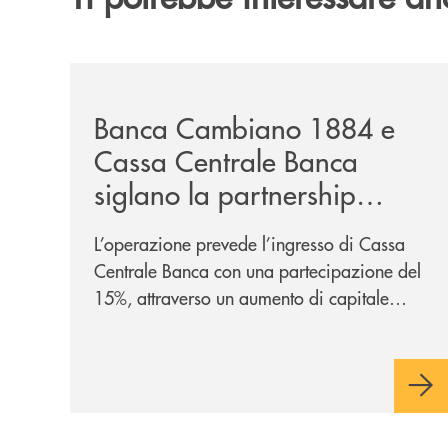
/news/banca-cambiano-1884-e-cassa-centrale-ban
Banca Cambiano 1884 e
Cassa Centrale Banca
siglano la partnership
strategica
L’operazione prevede l’ingresso di Cassa
Centrale Banca con una partecipazione del
15%, attraverso un aumento di capitale
riservato di 40 milioni di euro. Una
partnership industriale strategica, fondata
sulla condivisione di valori comuni e sulla
prossimità ai territori, per ampliare l’offerta
e sostenere nuove opportunità di crescita e