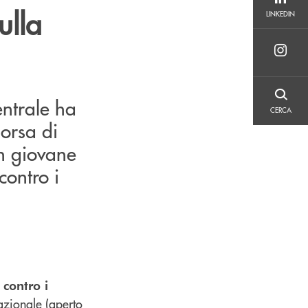
LINKEDIN
ulla
LINKEDIN
CERCA
entrale ha
CERCA
borsa di
un giovane
contro i
 contro i
azionale (aperto