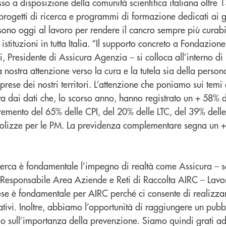
o a disposizione della comunità scientifica italiana oltre 1
rogetti di ricerca e programmi di formazione dedicati ai gi
sono oggi al lavoro per rendere il cancro sempre più curabil
 istituzioni in tutta Italia. “Il supporto concreto a Fondazion
li, Presidente di Assicura Agenzia – si colloca all’interno di
 nostra attenzione verso la cura e la tutela sia della person
prese dei nostri territori. L’attenzione che poniamo sui temi 
ta dai dati che, lo scorso anno, hanno registrato un + 58% d
cremento del 65% delle CPI, del 20% delle LTC, del 39% delle
polizze per le PM. La previdenza complementare segna un 
icerca è fondamentale l’impegno di realtà come Assicura – s
 Responsabile Area Aziende e Reti di Raccolta AIRC – Lavo
ese è fondamentale per AIRC perché ci consente di realizza
ovativi. Inoltre, abbiamo l’opportunità di raggiungere un pub
lo sull’importanza della prevenzione. Siamo quindi grati a