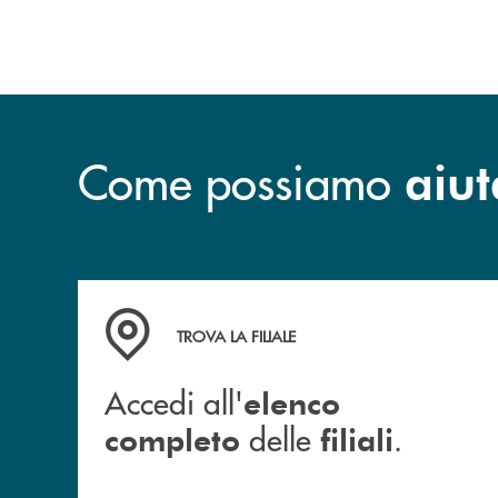
sviluppo.
Come possiamo
aiut
Accedi all' elenco completo delle filiali .
TROVA LA FILIALE
Accedi all'
elenco
delle
.
completo
filiali