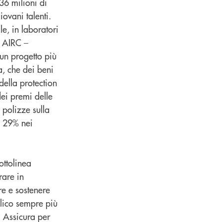
36 milioni di
ovani talenti.
e, in laboratori
e AIRC –
 un progetto più
a, che dei beni
della protection
ei premi delle
 polizze sulla
+ 29% nei
ottolinea
rare in
re e sostenere
blico sempre più
d Assicura per