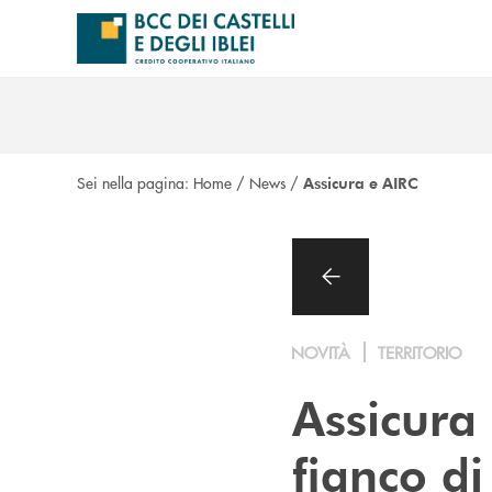
Salta al contenuto principale
Sei nella pagina:
Home
/
News
/
Assicura e AIRC
NOVITÀ
TERRITORIO
Assicura
fianco d