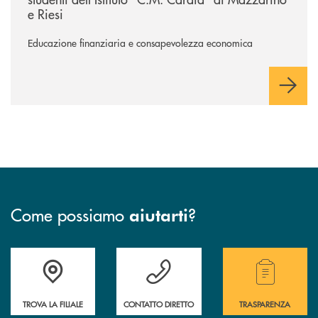
e Riesi
Educazione finanziaria e consapevolezza economica
Come possiamo
?
aiutarti
Accedi all' elenco completo delle filiali .
Hai bisogno di assistenza immediata? Contatta
Hai bisogno di alcuni
TROVA LA FILIALE
CONTATTO DIRETTO
TRASPARENZA