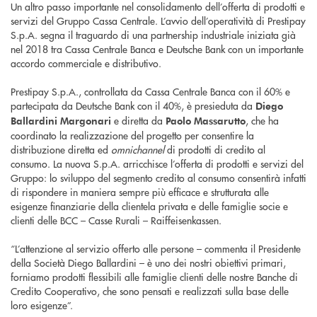
Un altro passo importante nel consolidamento dell’offerta di prodotti e
servizi del Gruppo Cassa Centrale. L’avvio dell’operatività di Prestipay
S.p.A. segna il traguardo di una partnership industriale iniziata già
nel 2018 tra Cassa Centrale Banca e Deutsche Bank con un importante
accordo commerciale e distributivo.
Prestipay S.p.A., controllata da Cassa Centrale Banca con il 60% e
partecipata da Deutsche Bank con il 40%, è presieduta da
Diego
e diretta da
, che ha
Ballardini Margonari
Paolo Massarutto
coordinato la realizzazione del progetto per consentire la
distribuzione diretta ed
omnichannel
di prodotti di credito al
consumo. La nuova S.p.A. arricchisce l’offerta di prodotti e servizi del
Gruppo: lo sviluppo del segmento credito al consumo consentirà infatti
di rispondere in maniera sempre più efficace e strutturata alle
esigenze finanziarie della clientela privata e delle famiglie socie e
clienti delle BCC – Casse Rurali – Raiffeisenkassen.
“L’attenzione al servizio offerto alle persone – commenta il Presidente
della Società Diego Ballardini – è uno dei nostri obiettivi primari,
forniamo prodotti flessibili alle famiglie clienti delle nostre Banche di
Credito Cooperativo, che sono pensati e realizzati sulla base delle
loro esigenze”.