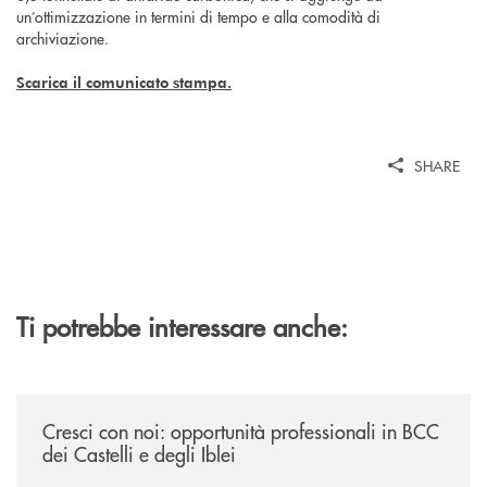
un’ottimizzazione in termini di tempo e alla comodità di
archiviazione.
Scarica il comunicato stampa.
SHARE
Ti potrebbe interessare anche:
/news/cresci-con-noi-opportunita-professionali-in-bcc-dei-castelli-e-degl
Cresci con noi: opportunità professionali in BCC
dei Castelli e degli Iblei