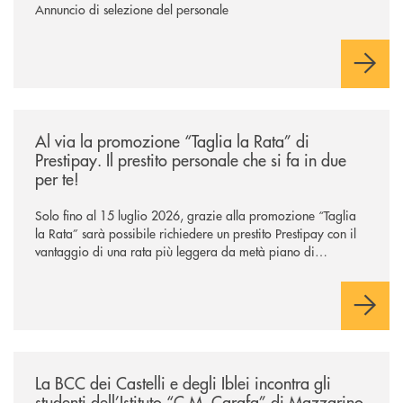
Annuncio di selezione del personale
/news/al-via-la-promozione-taglia-la-rata-di-prestipay-il-prestito-perso
Al via la promozione “Taglia la Rata” di
Prestipay. Il prestito personale che si fa in due
per te!
Solo fino al 15 luglio 2026, grazie alla promozione “Taglia
la Rata” sarà possibile richiedere un prestito Prestipay con il
vantaggio di una rata più leggera da metà piano di
rimborso.
/news/la-bcc-dei-castelli-e-degli-iblei-incontra-gli-studenti-dell-istitut
La BCC dei Castelli e degli Iblei incontra gli
studenti dell’Istituto “C.M. Carafa” di Mazzarino