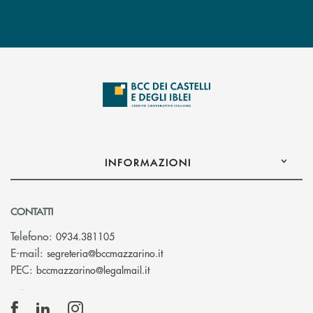
INFORMAZIONI
CONTATTI
Telefono:
0934.381105
(si apre l’app di posta elettroni
E-mail:
segreteria@bccmazzarino.it
(si apre l’app di posta elettronica)
PEC:
bccmazzarino@legalmail.it