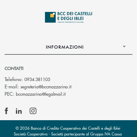
INFORMAZIONI
CONTATTI
Telefono:
0934.381105
(si apre l’app di posta elettroni
E-mail:
segreteria@bccmazzarino.it
(si apre l’app di posta elettronica)
PEC:
bccmazzarino@legalmail.it
© 2026 Banca di Credito Cooperativo dei Castelli e degli Iblei
Società Cooperativa - Società partecipante al Gruppo IVA Cassa