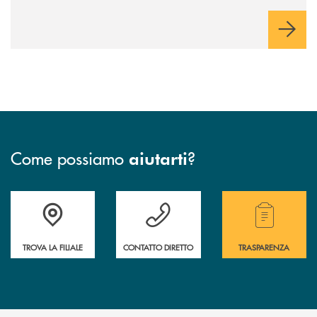
Come possiamo
?
aiutarti
Accedi all' elenco completo delle filiali .
Hai bisogno di assistenza immediata? Contatta
Hai bisogno di alcuni
TROVA LA FILIALE
CONTATTO DIRETTO
TRASPARENZA