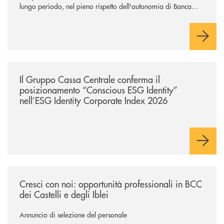
lungo periodo, nel pieno rispetto dell'autonomia di Banca
Cambiano. Nei prossimi giorni verrà avviato il periodo di
negoziazione esclusiva per la finalizzazione dell’operazione.
/news/il-gruppo-cassa-centrale-conferma-il-posizionamento-conscious-es
Il Gruppo Cassa Centrale conferma il
posizionamento “Conscious ESG Identity”
nell’ESG Identity Corporate Index 2026
/news/cresci-con-noi-opportunita-professionali-in-bcc-dei-castelli-e-degl
Cresci con noi: opportunità professionali in BCC
dei Castelli e degli Iblei
Annuncio di selezione del personale