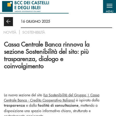
Salta al contenuto principale
MENU
16 GIUGNO 2025
NOVITÀ
SOSTENIBILITÀ
Cassa Centrale Banca rinnova la
sezione Sostenibilità del sito: più
trasparenza, dialogo e
coinvolgimento
La nuova sezione del sito (
La Sostenibilità del Gruppo | Cassa
Centrale Banca - Credito Cooperativo Italiano
) è ispirata dalla
e dalla
, mettendo a
trasparenza
facilità di consultazione
disposizione uno spazio informativo chiaro, strutturato e
costantemente aggiornato.