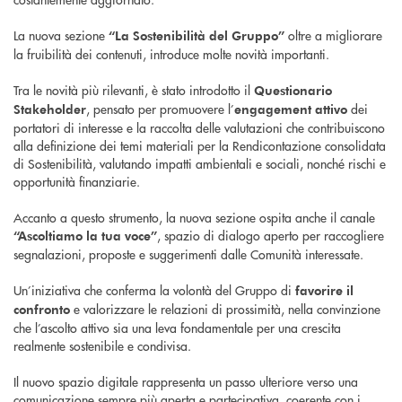
La nuova sezione
oltre a migliorare
“La Sostenibilità del Gruppo”
la fruibilità dei contenuti, introduce molte novità importanti.
Tra le novità più rilevanti, è stato introdotto il
Questionario
, pensato per promuovere l’
dei
Stakeholder
engagement attivo
portatori di interesse e la raccolta delle valutazioni che contribuiscono
alla definizione dei temi materiali per la Rendicontazione consolidata
di Sostenibilità, valutando impatti ambientali e sociali, nonché rischi e
opportunità finanziarie.
Accanto a questo strumento, la nuova sezione ospita anche il canale
, spazio di dialogo aperto per raccogliere
“Ascoltiamo la tua voce”
segnalazioni, proposte e suggerimenti dalle Comunità interessate.
Un’iniziativa che conferma la volontà del Gruppo di
favorire il
e valorizzare le relazioni di prossimità, nella convinzione
confronto
che l’ascolto attivo sia una leva fondamentale per una crescita
realmente sostenibile e condivisa.
Il nuovo spazio digitale rappresenta un passo ulteriore verso una
comunicazione sempre più aperta e partecipativa, coerente con i