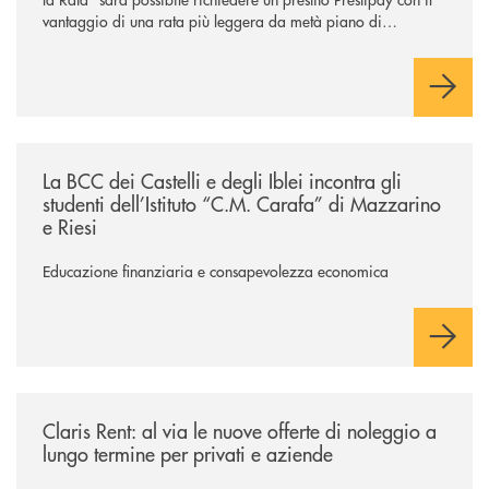
vantaggio di una rata più leggera da metà piano di
rimborso.
/news/la-bcc-dei-castelli-e-degli-iblei-incontra-gli-studenti-dell-istitut
La BCC dei Castelli e degli Iblei incontra gli
studenti dell’Istituto “C.M. Carafa” di Mazzarino
e Riesi
Educazione finanziaria e consapevolezza economica
/news/claris-rent-al-via-le-nuove-offerte-di-noleggio-a-lungo-termine-p
Claris Rent: al via le nuove offerte di noleggio a
lungo termine per privati e aziende