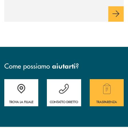
Come possiamo
?
aiutarti
Accedi all' elenco completo delle filiali .
Hai bisogno di assistenza immediata? Contatta
Hai bisogno di alcuni
TROVA LA FILIALE
CONTATTO DIRETTO
TRASPARENZA