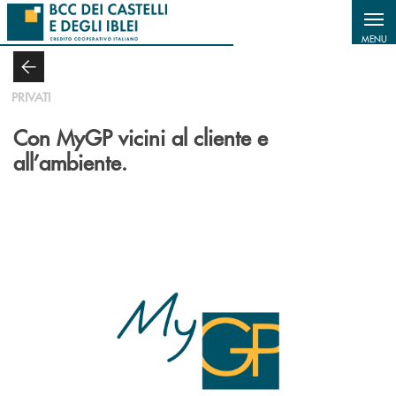
Salta al contenuto principale
MENU
PRIVATI
Con MyGP vicini al cliente e
all’ambiente.