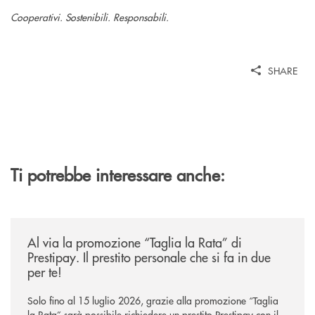
Cooperativi. Sostenibili. Responsabili.
SHARE
Ti potrebbe interessare anche:
/news/al-via-la-promozione-taglia-la-rata-di-prestipay-il-prestito-perso
Al via la promozione “Taglia la Rata” di
Prestipay. Il prestito personale che si fa in due
per te!
Solo fino al 15 luglio 2026, grazie alla promozione “Taglia
la Rata” sarà possibile richiedere un prestito Prestipay con il