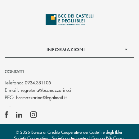
INFORMAZIONI
CONTATTI
Telefono:
0934.381105
(si apre l’app di posta elettroni
E-mail:
segreteria@bccmazzarino.it
(si apre l’app di posta elettronica)
PEC:
bccmazzarino@legalmail.it
© 2026 Banca di Credito Cooperativo dei Castelli e degli Iblei
Società Cooperativa - Società partecipante al Gruppo IVA Cassa