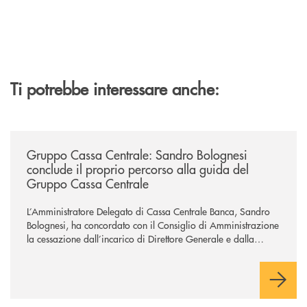
Ti potrebbe interessare anche:
/news/gruppo-cassa-centrale-sandro-bolognesi-conclude-il-proprio-perc
Gruppo Cassa Centrale: Sandro Bolognesi
conclude il proprio percorso alla guida del
Gruppo Cassa Centrale
L’Amministratore Delegato di Cassa Centrale Banca, Sandro
Bolognesi, ha concordato con il Consiglio di Amministrazione
la cessazione dall’incarico di Direttore Generale e dalla
carica di Amministratore Delegato.
Il Gruppo, sotto la guida dell’Amministratore Delegato, e con
il contributo determinante delle Banche di Credito
Cooperativo Socie ha raggiunto una dimensione di vertice nel