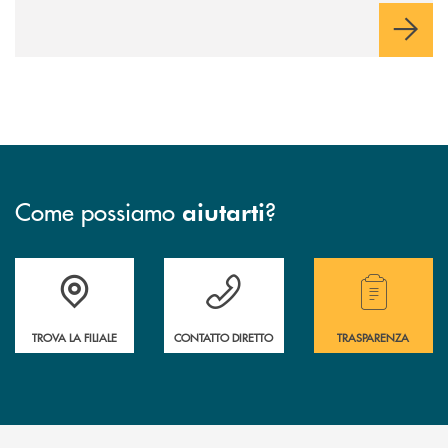
negoziazione esclusiva per la finalizzazione dell’operazione.
Come possiamo
?
aiutarti
Accedi all' elenco completo delle filiali .
Hai bisogno di assistenza immediata? Contatta
Hai bisogno di alcuni
TROVA LA FILIALE
CONTATTO DIRETTO
TRASPARENZA