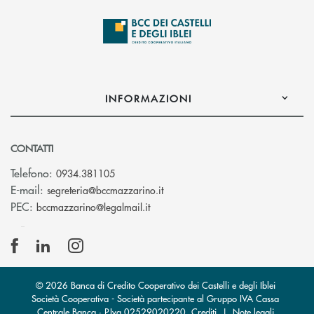
INFORMAZIONI
CONTATTI
Telefono:
0934.381105
(si apre l’app di posta elettroni
E-mail:
segreteria@bccmazzarino.it
(si apre l’app di posta elettronica)
PEC:
bccmazzarino@legalmail.it
© 2026 Banca di Credito Cooperativo dei Castelli e degli Iblei
Società Cooperativa - Società partecipante al Gruppo IVA Cassa
Centrale Banca · P.Iva 02529020220
Crediti
|
Note legali