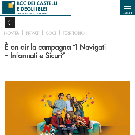
Salta al contenuto principale
MENU
NOVITÀ
PRIVATI
SOCI
TERRITORIO
È on air la campagna “I Navigati
– Informati e Sicuri”