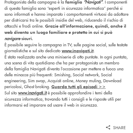
Protagonista della campagna è la
“Navigati”
. I componenti
famiglia
di questa famiglia sono “esperti in sicurezza informatica” perché si
sono informati e hanno imparato i comportamenti virtuosi da adottare
per districarsi tra le possibili insidie del web, riducendo il rischio di
attacchi e frodi online.
Grazie all’informazione, quindi, anche il
web diventa un luogo familiare e protetto in cui si può
navigare
sicuri.
È possibile seguire la campagna in TV, sulle pagine social, sulle testate
giornalistiche e sul sito dedicato
.
www.inavigati.it
È stata realizzata anche una miniserie di otto puntate. In ogni puntata,
una scena di vita quotidiana che ha per protagonista un membro
della famiglia Navigati diventa l’occasione per mettere a fuoco una
delle minacce più frequenti: Smishing, Social network, Social
engineering, Sim swap, Acquisti online, Money muling, Download
pericolosi, Ghost broking.
Guarda tutti gli episodi >>
Sul sito
www.inavigati.it
è possibile approfondire i temi della
sicurezza informatica, trovando tutti i consigli e le risposte utili per
informarsi ed imparare ad usare il web in sicurezza.
SHARE