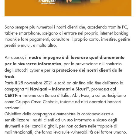
Sono sempre più numerosi i nostri clienti che, accedendo tramite PC,
tablet e smartphone, scelgono di entrare nel proprio internet banking
Inbank e fare pagamenti, consultare il proprio conto, investire, gestire
prestiti e mutui, e molto altro.
Per questo,
il nostro impegno è di lavorare quotidianamente
, per la prevenzione e il contrasto
per la sicurezza informatica
degli attacchi cyber e per la
protezione dei nostri clienti dalle
.
frodi
Parte il 28 novembre 2021 e sarà on air fino alla fine dell’anno la
campagna
, promossa dal
“I Navigati – Informati e Sicuri”
insieme con Banca d’Italia, Abi, Ivass, a cui partecipiamo
CERTFin
come Gruppo Cassa Centrale, insieme ad altri operatori bancari
nazionali.
Obiettivo della campagna è aumentare la consapevolezza e
sensibilizzare i nostri clienti ad un uso informato e sicuro degli
strumenti e dei canali digitali, per non cadere nelle trappole di
malintenzionati, che fanno leva sulle vulnerabilità del fattore umano.