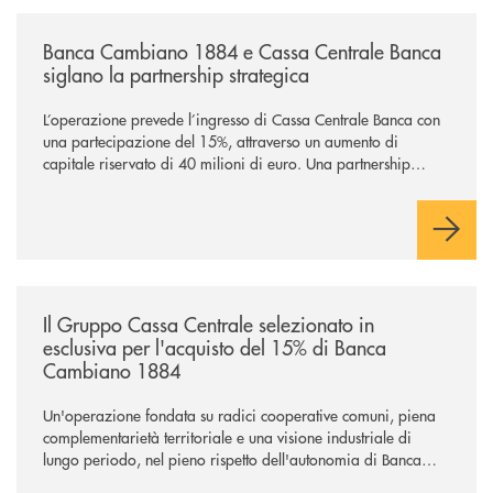
panorama bancario italiano.
/news/banca-cambiano-1884-e-cassa-centrale-banca-siglano-la-partner
Banca Cambiano 1884 e Cassa Centrale Banca
siglano la partnership strategica
L’operazione prevede l’ingresso di Cassa Centrale Banca con
una partecipazione del 15%, attraverso un aumento di
capitale riservato di 40 milioni di euro. Una partnership
industriale strategica, fondata sulla condivisione di valori
comuni e sulla prossimità ai territori, per ampliare l’offerta e
sostenere nuove opportunità di crescita e sviluppo.
/news/il-gruppo-cassa-centrale-selezionato-in-esclusiva-per-lacquisto
Il Gruppo Cassa Centrale selezionato in
esclusiva per l'acquisto del 15% di Banca
Cambiano 1884
Un'operazione fondata su radici cooperative comuni, piena
complementarietà territoriale e una visione industriale di
lungo periodo, nel pieno rispetto dell'autonomia di Banca
Cambiano. Nei prossimi giorni verrà avviato il periodo di