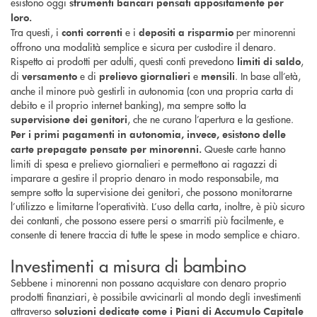
esistono oggi
strumenti bancari pensati appositamente per
loro.
Tra questi, i
e i
per minorenni
conti correnti
depositi a risparmio
offrono una modalità semplice e sicura per custodire il denaro.
Rispetto ai prodotti per adulti, questi conti prevedono
,
limiti di saldo
di
e di
e
. In base all’età,
versamento
prelievo giornalieri
mensili
anche il minore può gestirli in autonomia (con una propria carta di
debito e il proprio internet banking), ma sempre sotto la
, che ne curano l’apertura e la gestione.
supervisione dei genitori
Per i primi pagamenti in autonomia, invece, esistono delle
Queste carte hanno
carte prepagate pensate per minorenni.
limiti di spesa e prelievo giornalieri e permettono ai ragazzi di
imparare a gestire il proprio denaro in modo responsabile, ma
sempre sotto la supervisione dei genitori, che possono monitorarne
l’utilizzo e limitarne l’operatività. L’uso della carta, inoltre, è più sicuro
dei contanti, che possono essere persi o smarriti più facilmente, e
consente di tenere traccia di tutte le spese in modo semplice e chiaro.
Investimenti a misura di bambino
Sebbene i minorenni non possano acquistare con denaro proprio
prodotti finanziari, è possibile avvicinarli al mondo degli investimenti
attraverso
soluzioni dedicate come i Piani di Accumulo Capitale