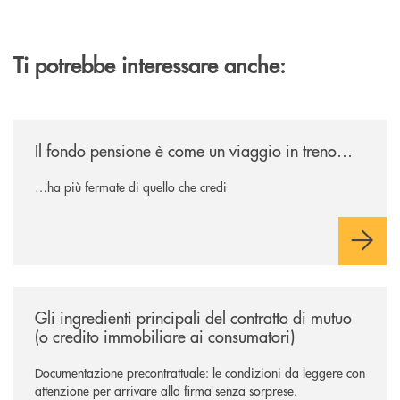
Ti potrebbe interessare anche:
/news/il-fondo-pensione-e-come-un-viaggio-in-treno/
Il fondo pensione è come un viaggio in treno…
…ha più fermate di quello che credi
/news/gli-ingredienti-principali-del-contratto-di-mutuo-o-credito-immob
Gli ingredienti principali del contratto di mutuo
(o credito immobiliare ai consumatori)
Documentazione precontrattuale: le condizioni da leggere con
attenzione per arrivare alla firma senza sorprese.