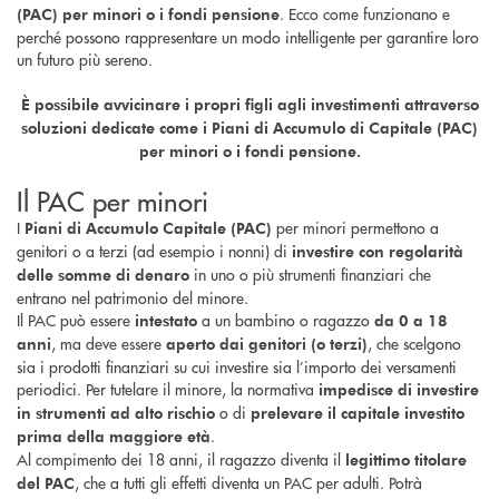
. Ecco come funzionano e
(PAC) per minori o i fondi pensione
perché possono rappresentare un modo intelligente per garantire loro
un futuro più sereno.
È possibile avvicinare i propri figli agli investimenti attraverso
soluzioni dedicate come i Piani di Accumulo di Capitale (PAC)
per minori o i fondi pensione.
Il PAC per minori
I
per minori permettono a
Piani di Accumulo Capitale (PAC)
genitori o a terzi (ad esempio i nonni) di
investire con regolarità
in uno o più strumenti finanziari che
delle somme di denaro
entrano nel patrimonio del minore.
Il PAC può essere
a un bambino o ragazzo
intestato
da 0 a 18
, ma deve essere
, che scelgono
anni
aperto dai genitori (o terzi)
sia i prodotti finanziari su cui investire sia l’importo dei versamenti
periodici. Per tutelare il minore, la normativa
impedisce di investire
o di
in strumenti ad alto rischio
prelevare il capitale investito
.
prima della maggiore età
Al compimento dei 18 anni, il ragazzo diventa il
legittimo titolare
, che a tutti gli effetti diventa un PAC per adulti. Potrà
del PAC