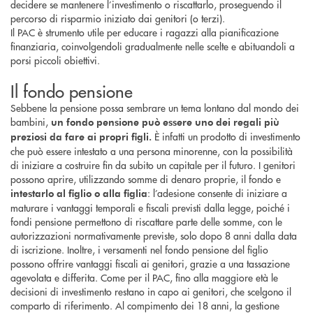
decidere se mantenere l’investimento o riscattarlo, proseguendo il
percorso di risparmio iniziato dai genitori (o terzi).
Il PAC è strumento utile per educare i ragazzi alla pianificazione
finanziaria, coinvolgendoli gradualmente nelle scelte e abituandoli a
porsi piccoli obiettivi.
Il fondo pensione
Sebbene la pensione possa sembrare un tema lontano dal mondo dei
bambini,
un fondo pensione può essere uno dei regali più
È infatti un prodotto di investimento
preziosi da fare ai propri figli.
che può essere intestato a una persona minorenne, con la possibilità
di iniziare a costruire fin da subito un capitale per il futuro. I genitori
possono aprire, utilizzando somme di denaro proprie, il fondo e
: l’adesione consente di iniziare a
intestarlo al figlio o alla figlia
maturare i vantaggi temporali e fiscali previsti dalla legge, poiché i
fondi pensione permettono di riscattare parte delle somme, con le
autorizzazioni normativamente previste, solo dopo 8 anni dalla data
di iscrizione. Inoltre, i versamenti nel fondo pensione del figlio
possono offrire vantaggi fiscali ai genitori, grazie a una tassazione
agevolata e differita. Come per il PAC, fino alla maggiore età le
decisioni di investimento restano in capo ai genitori, che scelgono il
comparto di riferimento. Al compimento dei 18 anni, la gestione