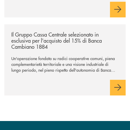
comuni e sulla prossimità ai territori, per ampliare l’offerta e
sostenere nuove opportunità di crescita e sviluppo.
/news/il-gruppo-cassa-centrale-selezionato-in-esclusiva-per-lacquisto
Il Gruppo Cassa Centrale selezionato in
esclusiva per l'acquisto del 15% di Banca
Cambiano 1884
Un'operazione fondata su radici cooperative comuni, piena
complementarietà territoriale e una visione industriale di
lungo periodo, nel pieno rispetto dell'autonomia di Banca
Cambiano. Nei prossimi giorni verrà avviato il periodo di
negoziazione esclusiva per la finalizzazione dell’operazione.