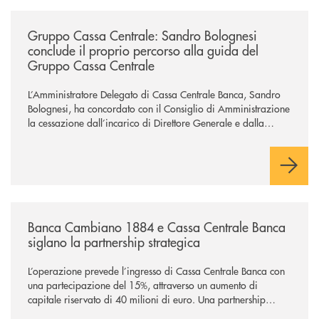
/news/gruppo-cassa-centrale-sandro-bolognesi-conclude-il-proprio-perc
Gruppo Cassa Centrale: Sandro Bolognesi
conclude il proprio percorso alla guida del
Gruppo Cassa Centrale
L’Amministratore Delegato di Cassa Centrale Banca, Sandro
Bolognesi, ha concordato con il Consiglio di Amministrazione
la cessazione dall’incarico di Direttore Generale e dalla
carica di Amministratore Delegato.
Il Gruppo, sotto la guida dell’Amministratore Delegato, e con
il contributo determinante delle Banche di Credito
Cooperativo Socie ha raggiunto una dimensione di vertice nel
panorama bancario italiano.
/news/banca-cambiano-1884-e-cassa-centrale-banca-siglano-la-partner
Banca Cambiano 1884 e Cassa Centrale Banca
siglano la partnership strategica
L’operazione prevede l’ingresso di Cassa Centrale Banca con
una partecipazione del 15%, attraverso un aumento di
capitale riservato di 40 milioni di euro. Una partnership
industriale strategica, fondata sulla condivisione di valori