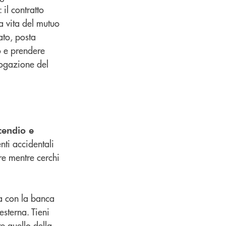
il contratto
a vita del mutuo
ato, posta
io e prendere
rogazione del
cendio e
nti accidentali
re mentre cerchi
za con la banca
esterna. Tieni
e quello della