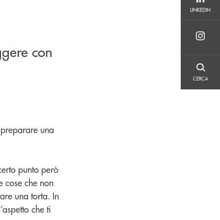
LINKEDIN
LINKEDIN
ggere con
CERCA
CERCA
i preparare una
 certo punto però
tte cose che non
are una torta. In
’aspetto che ti