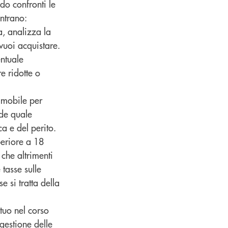
ndo confronti le
ntrano:
ta, analizza la
vuoi acquistare.
ntuale
e ridotte o
immobile per
ide quale
a e del perito.
periore a 18
che altrimenti
 tasse sulle
e si tratta della
utuo nel corso
gestione delle