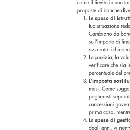
come il lievito in una to
proposte di banche dive
Le
spese di istrut
tua situazione redd
Cambiano da banca 
sull'importo di fi
azzerate richiede
La
, la val
perizia
verificare che sia 
percentuale del pre
L'
imposta sostitu
mesi. Come suggeri
pagheresti separata
concessioni governa
prima casa, mentre
Le
spese di gest
degli anni, vi rien