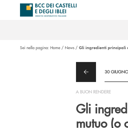
Salta al contenuto principale
Sei nella pagina:
Home
/
News
/
Gli ingredienti principal
30 GIUGNO
A BUON RENDERE
Gli ingredi
mutuo (o c