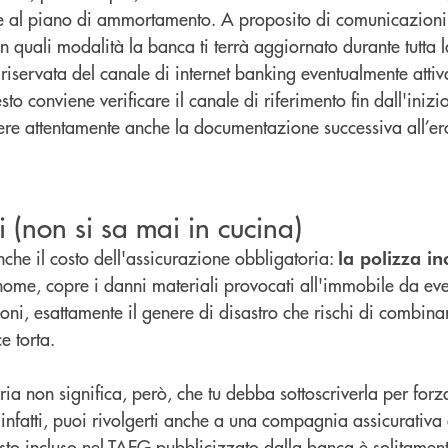
e al piano di ammortamento. A proposito di comunicazioni: 
n quali modalità la banca ti terrà aggiornato durante tutta l
riservata del canale di internet banking eventualmente attiv
sto conviene verificare il canale di riferimento fin dall'iniz
gere attentamente anche la documentazione successiva all’e
i (non si sa mai in cucina)
nche il costo dell'assicurazione obbligatoria:
la polizza in
nome, copre i danni materiali provocati all'immobile da eve
ni, esattamente il genere di disastro che rischi di combina
e torta.
toria non significa, però, che tu debba sottoscriverla per for
 infatti, puoi rivolgerti anche a una compagnia assicurativa 
osto incluso nel TAEG pubblicizzato dalla banca è solitament