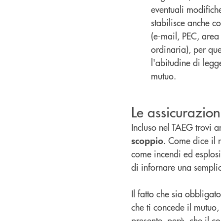
eventuali modifich
stabilisce anche co
(e-mail, PEC, area 
ordinaria), per que
l'abitudine di leg
mutuo.
Le assicurazion
Incluso nel TAEG trovi a
. Come dice il 
scoppio
come incendi ed esplosio
di infornare una semplic
Il fatto che sia obbliga
che ti concede il mutuo,
presente, però, che il c