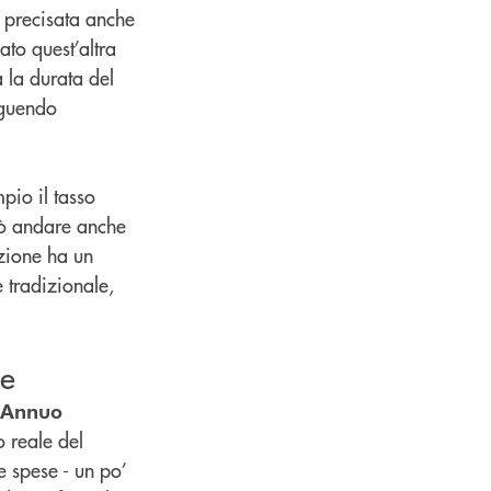
e precisata anche
ato quest’altra
a la durata del
eguendo
pio il tasso
può andare anche
ezione ha un
 tradizionale,
ie
 Annuo
o reale del
e spese - un po’