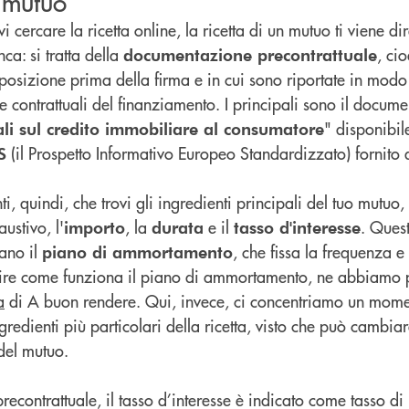
n mutuo
i cercare la ricetta online, la ricetta di un mutuo ti viene d
ca: si tratta della
, ci
documentazione precontrattuale
osizione prima della firma e in cui sono riportate in modo c
contrattuali del finanziamento. I principali sono il docume
" disponibile
li sul credito immobiliare al consumatore
(il Prospetto Informativo Europeo Standardizzato) fornito 
S
, quindi, che trovi gli ingredienti principali del tuo mutuo,
ustivo, l'
, la
e il
. Quest
importo
durata
tasso d'interesse
mano il
, che fissa la frequenza e 
piano di ammortamento
dire come funziona il piano di ammortamento, ne abbiamo p
a
di A buon rendere. Qui, invece, ci concentriamo un momen
gredienti più particolari della ricetta, visto che può cambia
del mutuo.
contrattuale, il tasso d’interesse è indicato come tasso di 