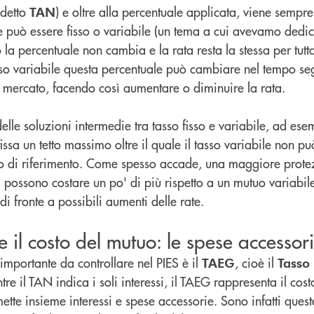
 detto
) e oltre alla percentuale applicata, viene sempr
TAN
he può essere fisso o variabile (un tema a cui avevamo dedic
so la percentuale non cambia e la rata resta la stessa per tutt
sso variabile questa percentuale può cambiare nel tempo s
i mercato, facendo così aumentare o diminuire la rata.
lle soluzioni intermedie tra tasso fisso e variabile, ad esem
issa un tetto massimo oltre il quale il tasso variabile non 
asso di riferimento. Come spesso accade, una maggiore prot
 possono costare un po' di più rispetto a un mutuo variabile
i fronte a possibili aumenti delle rate.
e il costo del mutuo: le spese accessor
importante da controllare nel PIES è il
, cioè il
TAEG
Tasso
tre il TAN indica i soli interessi, il TAEG rappresenta il cost
tte insieme interessi e spese accessorie. Sono infatti quest