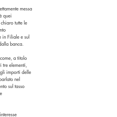
irettamente messa
oè quei
hiaro tutte le
nto
 in Filiale e sul
dalla banca.
 come, a titolo
i tre elementi,
gli importi delle
arlato nel
to sul tasso
re
interesse