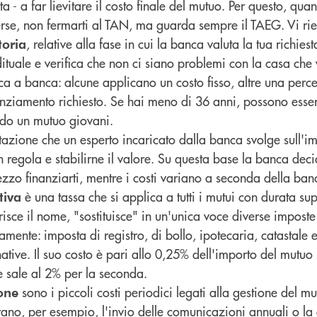
rta - a far lievitare il costo finale del mutuo. Per questo, qua
rse, non fermarti al TAN, ma guarda sempre il TAEG. Vi rie
, relative alla fase in cui la banca valuta la tua richies
toria
ituale e verifica che non ci siano problemi con la casa che 
a banca: alcune applicano un costo fisso, altre una perce
nanziamento richiesto. Se hai meno di 36 anni, possono esser
ndo un mutuo giovani.
utazione che un esperto incaricato dalla banca svolge sull'
in regola e stabilirne il valore. Su questa base la banca dec
zzo finanziarti, mentre i costi variano a seconda della banc
è una tassa che si applica a tutti i mutui con durata su
tiva
sce il nome, "sostituisce" in un'unica voce diverse imposte 
mente: imposta di registro, di bollo, ipotecaria, catastale e
tive. Il suo costo è pari allo 0,25% dell'importo del mutuo s
 sale al 2% per la seconda.
sono i piccoli costi periodici legati alla gestione del m
ione
trano, per esempio, l'invio delle comunicazioni annuali o la 