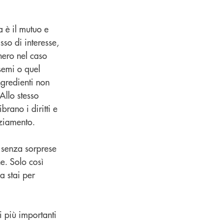
a è il mutuo e
sso di interesse,
hero nel caso
 semi o quel
ngredienti non
Allo stesso
rano i diritti e
nziamento.
o senza sorprese
ne. Solo così
a stai per
i più importanti