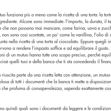
tuo funziona più o meno come la ricetta di una torta: la tort
rediente. Alcune sono immediate: l'importo, la durata, il ta
se che non possono mai mancare, come farina, uova e zucc
e, non sono così scontate, un po' come la vanillina, l'olio di
unta nella ricetta di una torta al cioccolato. Eppure quegli i
ervono a rendere l’impasto soffice e ad equilibrare il gusto. 
i di un mutuo hanno tutte uno scopo preciso, perché equilib
- cioè quelli tuoi e della banca che ti sta concedendo il fina
riuscita parte da una ricetta letta con attenzione, un mutu
olosa di tutti i documenti che la banca ti mette a disposizio
ta che profuma di consapevolezza, sapendo esattamente cos
amo quindi quali sono i documenti da leggere e le condizion