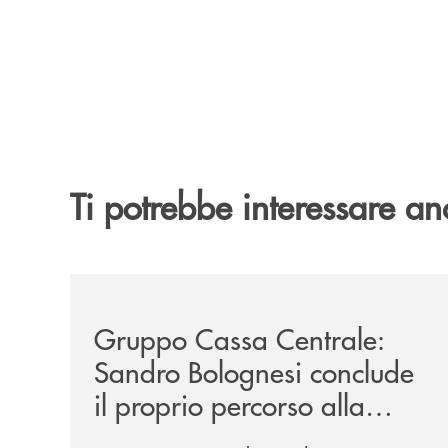
Ti potrebbe interessare an
/news/gruppo-cassa-centrale-sandro-bolognesi-co
Gruppo Cassa Centrale:
Sandro Bolognesi conclude
il proprio percorso alla
guida del Gruppo Cassa