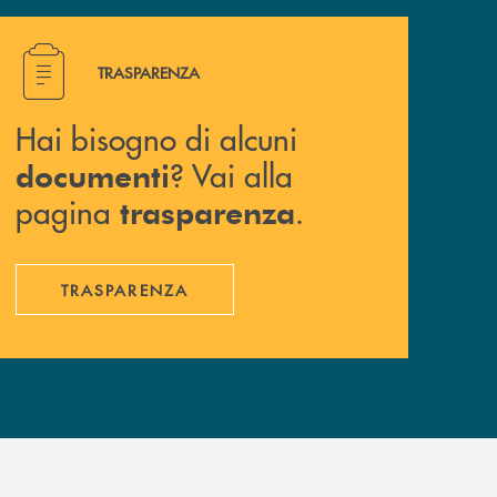
Hai bisogno di alcuni documenti ? Vai alla pagina traspa
TRASPARENZA
Hai bisogno di alcuni
? Vai alla
documenti
pagina
.
trasparenza
TRASPARENZA