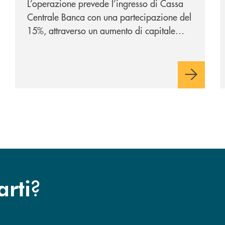
L’operazione prevede l’ingresso di Cassa
Centrale Banca con una partecipazione del
15%, attraverso un aumento di capitale
riservato di 40 milioni di euro. Una
partnership industriale strategica, fondata
sulla condivisione di valori comuni e sulla
prossimità ai territori, per ampliare l’offerta
e sostenere nuove opportunità di crescita e
sviluppo.
?
arti