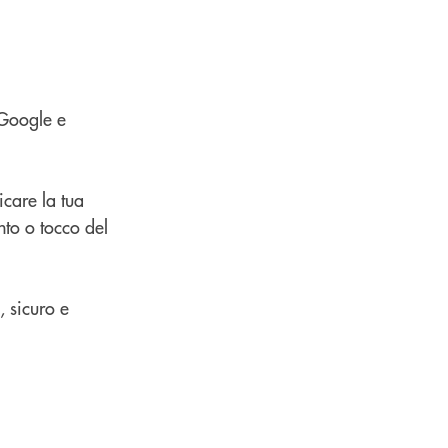
 Google e
icare la tua
nto o tocco del
, sicuro e