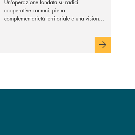
Un'operazione fondata su radici
cooperative comuni, piena
complementarietà territoriale e una visione
industriale di lungo periodo, nel pieno
rispetto dell'autonomia di Banca
Cambiano. Nei prossimi giorni verrà
avviato il periodo di negoziazione
esclusiva per la finalizzazione
dell’operazione.