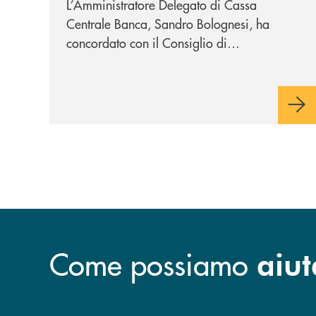
L’Amministratore Delegato di Cassa
Centrale
Centrale Banca, Sandro Bolognesi, ha
concordato con il Consiglio di
Amministrazione la cessazione
dall’incarico di Direttore Generale e dalla
carica di Amministratore Delegato.
Il Gruppo, sotto la guida
dell’Amministratore Delegato, e con il
contributo determinante delle Banche di
Credito Cooperativo Socie ha raggiunto
una dimensione di vertice nel panorama
bancario italiano.
Come possiamo
aiut