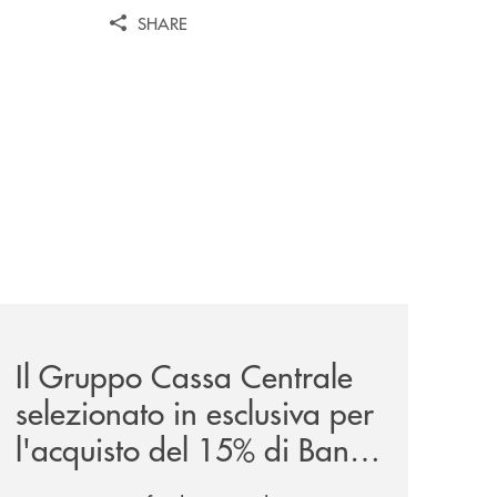
SHARE
entrale/
glano-la-partnership-strategica/
news/il-gruppo-cassa-centrale-selezionato-in-esclusiva-p
Il Gruppo Cassa Centrale
selezionato in esclusiva per
l'acquisto del 15% di Banca
Cambiano 1884