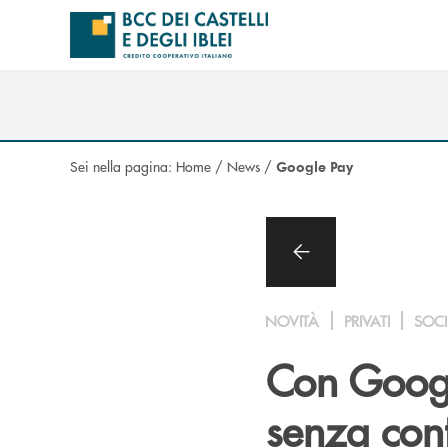
Salta al contenuto principale
Sei nella pagina:
Home
/
News
/
Google Pay
NOVITÀ
PRIVATI
SOCI
Con Google
senza cont