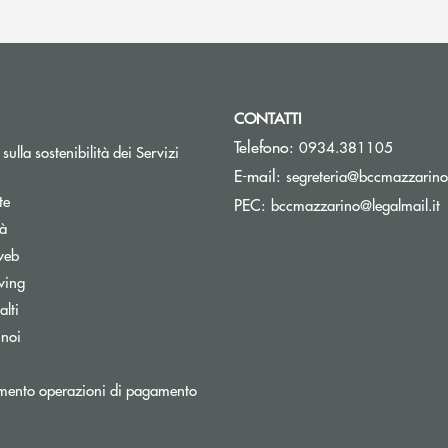
CONTATTI
Telefono:
0934.381105
sulla sostenibilità dei Servizi
E-mail:
segreteria@bccmazzarino.
te
(
PEC:
bccmazzarino@legalmail.it
tà
web
wing
lti
 noi
mento operazioni di pagamento