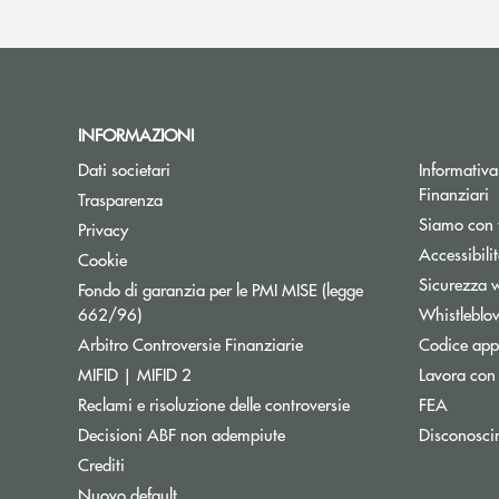
INFORMAZIONI
Dati societari
Informativa 
Finanziari
Trasparenza
Siamo con 
Privacy
Accessibili
Cookie
Sicurezza 
Fondo di garanzia per le PMI MISE (legge
Apre una nuova finestra
662/96)
Whistleblo
Apre una nuova finestra
Arbitro Controversie Finanziarie
Codice appa
MIFID | MIFID 2
Lavora con
Reclami e risoluzione delle controversie
FEA
Decisioni ABF non adempiute
Disconosci
Crediti
Nuovo default