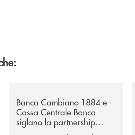
che:
nclude-il-proprio-percorso-alla-guida-del-gruppo-cassa-c
/news/banca-cambiano-1884-e-cassa-centrale-banca-si
/
Banca Cambiano 1884 e
Cassa Centrale Banca
siglano la partnership
strategica