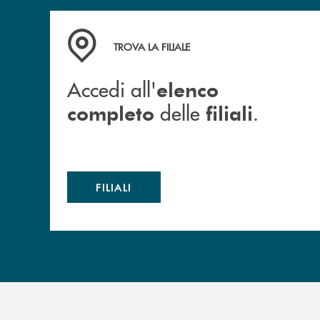
Accedi all' elenco completo delle filiali .
TROVA LA FILIALE
Accedi all'
elenco
delle
.
completo
filiali
FILIALI