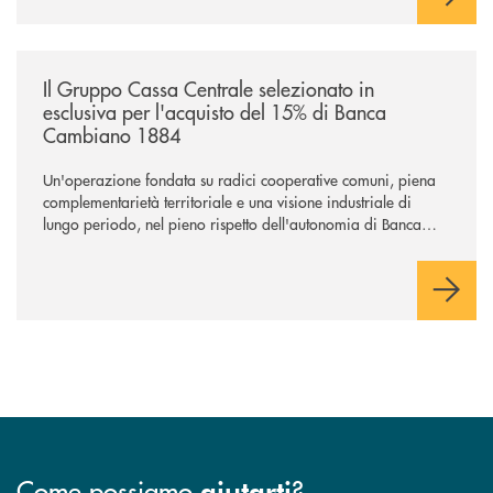
/news/il-gruppo-cassa-centrale-selezionato-in-esclusiva-per-lacquisto
Il Gruppo Cassa Centrale selezionato in
esclusiva per l'acquisto del 15% di Banca
Cambiano 1884
Un'operazione fondata su radici cooperative comuni, piena
complementarietà territoriale e una visione industriale di
lungo periodo, nel pieno rispetto dell'autonomia di Banca
Cambiano. Nei prossimi giorni verrà avviato il periodo di
negoziazione esclusiva per la finalizzazione dell’operazione.
Come possiamo
?
aiutarti