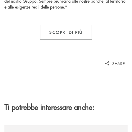
del nostro Gruppo. Sempre più vicina alle nostre banche, al territorio
e alle esigenze reali delle persone."
SCOPRI DI PIÙ
SHARE
Ti potrebbe interessare anche:
/news/gruppo-cassa-centrale-sandro-bolognesi-conclude-il-proprio-perc