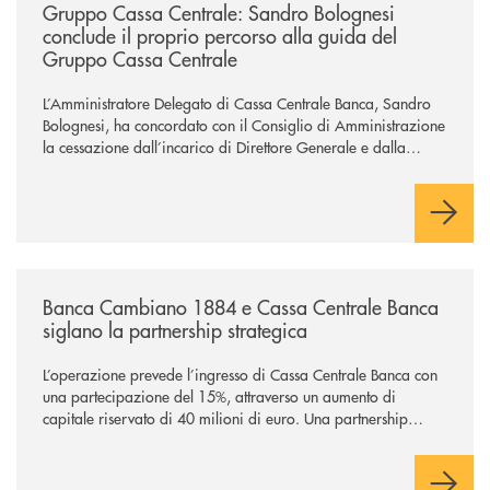
Gruppo Cassa Centrale: Sandro Bolognesi
conclude il proprio percorso alla guida del
Gruppo Cassa Centrale
L’Amministratore Delegato di Cassa Centrale Banca, Sandro
Bolognesi, ha concordato con il Consiglio di Amministrazione
la cessazione dall’incarico di Direttore Generale e dalla
carica di Amministratore Delegato.
Il Gruppo, sotto la guida dell’Amministratore Delegato, e con
il contributo determinante delle Banche di Credito
Cooperativo Socie ha raggiunto una dimensione di vertice nel
panorama bancario italiano.
/news/banca-cambiano-1884-e-cassa-centrale-banca-siglano-la-partner
Banca Cambiano 1884 e Cassa Centrale Banca
siglano la partnership strategica
L’operazione prevede l’ingresso di Cassa Centrale Banca con
una partecipazione del 15%, attraverso un aumento di
capitale riservato di 40 milioni di euro. Una partnership
industriale strategica, fondata sulla condivisione di valori
comuni e sulla prossimità ai territori, per ampliare l’offerta e
sostenere nuove opportunità di crescita e sviluppo.