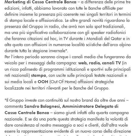
– a differenza delle prime tre
Marketing di Cassa Centrale Banca
edizioni, infatti, abbiamo lavorato con tutte le Banche affiliate per
definire insieme la presenza più coerente nei singoli territori in termini
di stampa locale e affissionistica. Le altre grandi novità riguardano la
presenza del Gruppo in radio, che avrà non solo spot tradizionali,
ma una più significativa collaborazione con gli speaker radiofonici
che faranno citazioni ad hoc, in TV durante i Mondiali del Qatar e in
alta quota con affissioni in numerose località sciistiche dell’arco alpino
durante tutta la stagione invernale".
Per l’intero periodo saranno cinque i canali media che fungeranno da
veicolo per i messaggi della campagna:
(in
web, radio, canali TV
un ricco palinsesto di programmi istituzionali e sportivi sulle principali
reti nazionali)
, con uscite sulle principali testate nazionali e
stampa
sui media locali e
(Out Of Home) affissioni strategiche
OOH
localizzate nei territori rilevanti per le Banche del Gruppo.
"Il Gruppo investe con continuità sul nostro brand da oltre due anni –
commenta
Sandro Bolognesi, Amministratore Delegato di
– siamo giunti infatti alla quarta campagna
Cassa Centrale Banca
nazionale. E se da una parte questa strategia manifesta la volontà di
dare consistenza al nostro messaggio a soci e clienti, dall'altra vuole
essere la rappresentazione evidente di un nuovo corso della direzione