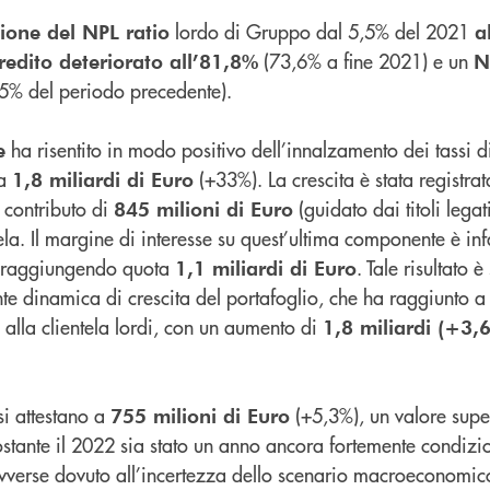
lordo di Gruppo dal 5,5% del 2021
zione del NPL ratio
a
(73,6% a fine 2021) e un
redito deteriorato all’81,8%
N
.5% del periodo precedente).
ha risentito in modo positivo dell’innalzamento dei tassi di
e
 a
(+33%). La crescita è stata registrat
1,8 miliardi di Euro
n contributo di
(guidato dai titoli legati
845 milioni di Euro
ntela. Il margine di interesse su quest’ultima componente è infa
, raggiungendo quota
. Tale risultato 
1,1 miliardi di Euro
nte dinamica di crescita del portafoglio, che ha raggiunto 
i alla clientela lordi, con un aumento di
1,8 miliardi (+3,
i attestano a
(+5,3%), un valore supe
755 milioni di Euro
nostante il 2022 sia stato un anno ancora fortemente condiz
vverse dovuto all’incertezza dello scenario macroeconomic