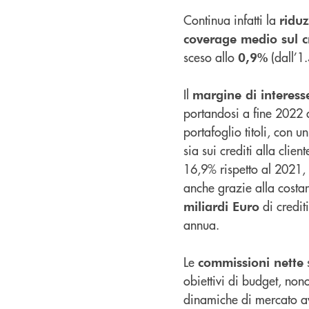
Continua infatti la
ridu
coverage medio sul c
sceso allo
(dall’1
0,9%
Il
margine di interess
portandosi a fine 2022
portafoglio titoli, con u
sia sui crediti alla clie
16,9% rispetto al 2021
anche grazie alla costa
di credit
miliardi Euro
annua.
Le
s
commissioni nette
obiettivi di budget, no
dinamiche di mercato a