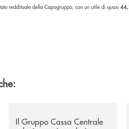
ltato reddituale della Capogruppo, con un utile di quasi
44,
che:
ca-siglano-la-partnership-strategica/
/news/il-gruppo-cassa-centrale-selezionato-in-esclus
/
Il Gruppo Cassa Centrale