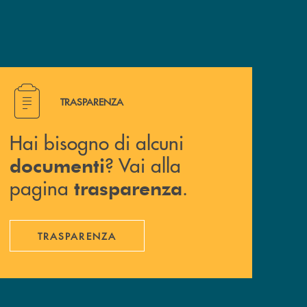
Hai bisogno di alcuni documenti ? Vai alla pagina traspa
TRASPARENZA
Hai bisogno di alcuni
? Vai alla
documenti
pagina
.
trasparenza
TRASPARENZA