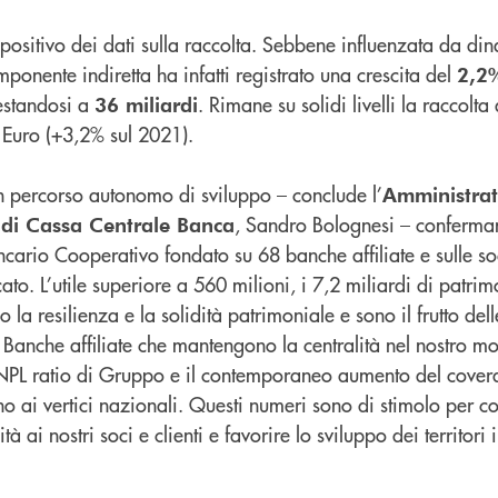
d positivo dei dati sulla raccolta. Sebbene influenzata da di
ponente indiretta ha infatti registrato una crescita del
2,2
testandosi a
. Rimane su solidi livelli la raccolta 
36 miliardi
 Euro (+3,2% sul 2021).
n un percorso autonomo di sviluppo – conclude l’
Amministrat
, Sandro Bolognesi – conferman
 di Cassa Centrale Banca
ario Cooperativo fondato su 68 banche affiliate e sulle soc
to. L’utile superiore a 560 milioni, i 7,2 miliardi di patrim
 la resilienza e la solidità patrimoniale e sono il frutto de
Banche affiliate che mantengono la centralità nel nostro mo
l’NPL ratio di Gruppo e il contemporaneo aumento del cove
o ai vertici nazionali. Questi numeri sono di stimolo per c
tà ai nostri soci e clienti e favorire lo sviluppo dei territori 