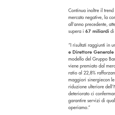
Continua inoltre il tren
mercato negative, la com
all’anno precedente, at
supera i
di
67 miliardi
“I risultati raggiunti i
e Direttore Generale
modello del Gruppo Banc
viene premiato dal merca
ratio al 22,8% rafforzano
maggiori sinergiecon le 
riduzione ulteriore del
deteriorato ci conferman
garantire servizi di quali
operiamo.”