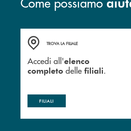
Come possiamo
aiut
Accedi all' elenco completo delle filiali .
TROVA LA FILIALE
Accedi all'
elenco
delle
.
completo
filiali
FILIALI