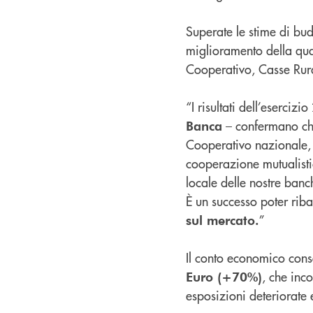
Superate le stime di bud
miglioramento della qua
Cooperativo, Casse Rura
“I risultati dell’eserci
– confermano ch
Banca
Cooperativo nazionale, s
cooperazione mutualist
locale delle nostre banc
È un successo poter rib
”
sul mercato.
Il conto economico conso
, che inc
Euro (+70%)
esposizioni deteriorate 