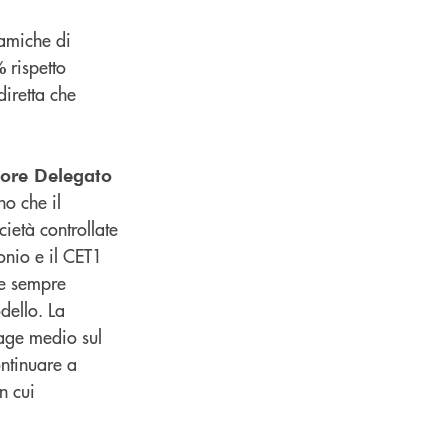
namiche di
rispetto
%
diretta che
ore Delegato
o che il
ietà controllate
onio e il CET1
lle sempre
dello. La
rage medio sul
ontinuare a
in cui