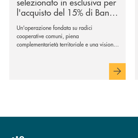
selezionato in esclusiva per
l'acquisto del 15% di Banca
Cambiano 1884
Un'operazione fondata su radici
cooperative comuni, piena
complementarietà territoriale e una visione
industriale di lungo periodo, nel pieno
rispetto dell'autonomia di Banca
Cambiano. Nei prossimi giorni verrà
avviato il periodo di negoziazione
esclusiva per la finalizzazione
dell’operazione.