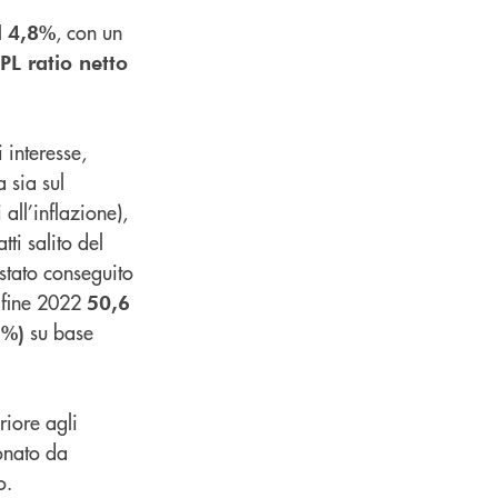
, con un
l
4,8%
PL ratio netto
 interesse,
a sia sul
 all’inflazione),
tti salito del
è stato conseguito
a fine 2022
50,6
su base
6%)
riore agli
ionato da
o.