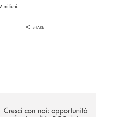
milioni.
7
SHARE
iva-per-lacquisto-del-15-di-banca-cambiano-1884/
news/cresci-con-noi-opportunita-professionali-in-bcc-dei-cas
Cresci con noi: opportunità