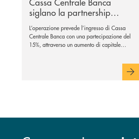
Cassa Centrale Banca
siglano la partnership
strategica
L’operazione prevede l’ingresso di Cassa
Centrale Banca con una partecipazione del
15%, attraverso un aumento di capitale
riservato di 40 milioni di euro. Una
partnership industriale strategica, fondata
sulla condivisione di valori comuni e sulla
prossimità ai territori, per ampliare l’offerta
e sostenere nuove opportunità di crescita e
sviluppo.