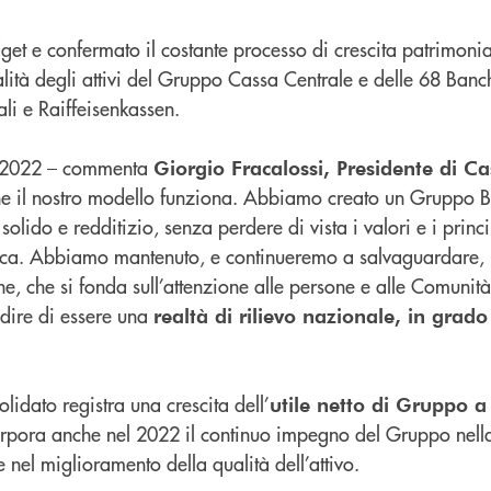
get e confermato il costante processo di crescita patrimonia
lità degli attivi del Gruppo Cassa Centrale e delle 68 Banc
li e Raiffeisenkassen.
zio 2022 – commenta
Giorgio Fracalossi, Presidente di C
e il nostro modello funziona. Abbiamo creato un Gruppo 
olido e redditizio, senza perdere di vista i valori e i princi
ica. Abbiamo mantenuto, e continueremo a salvaguardare, 
he, che si fonda sull’attenzione alle persone e alle Comunità
adire di essere una
realtà di rilievo nazionale, in grad
lidato registra una crescita dell’
utile netto di Gruppo a
orpora anche nel 2022 il continuo impegno del Gruppo nella
e nel miglioramento della qualità dell’attivo.