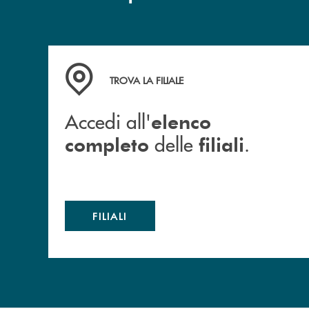
Accedi all' elenco completo delle filiali .
TROVA LA FILIALE
Accedi all'
elenco
delle
.
completo
filiali
FILIALI