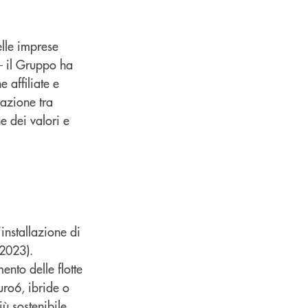
lle imprese
 – il Gruppo ha
 affiliate e
razione tra
e dei valori e
’installazione di
 2023).
nto delle flotte
uro6, ibride o
ù sostenibile.