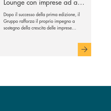
Lounge con imprese ad alto
potenziale
Dopo il successo della prima edizione, il
Gruppo rafforza il proprio impegno a
sostegno della crescita delle imprese
italiane, accompagnandole in un percorso
di sviluppo, innovazione e accesso ai
mercati dei capitali.