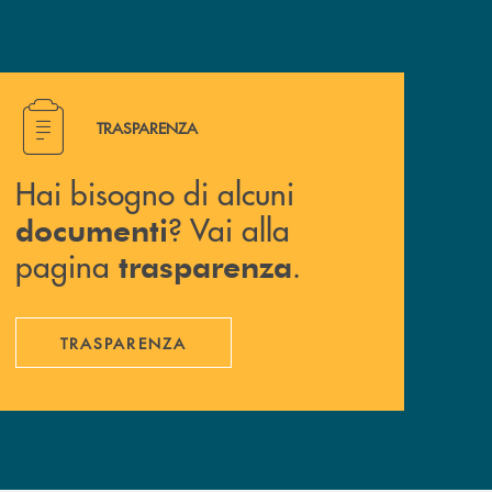
Hai bisogno di alcuni documenti ? Vai alla pagina traspa
TRASPARENZA
Hai bisogno di alcuni
? Vai alla
documenti
pagina
.
trasparenza
TRASPARENZA