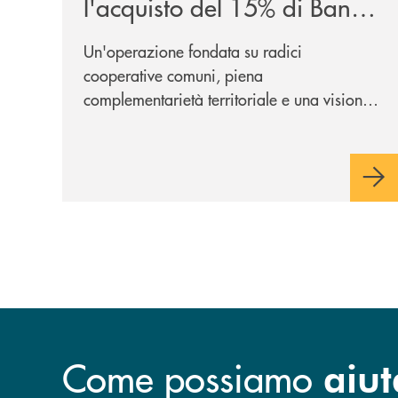
l'acquisto del 15% di Banca
Cambiano 1884
Un'operazione fondata su radici
cooperative comuni, piena
complementarietà territoriale e una visione
industriale di lungo periodo, nel pieno
rispetto dell'autonomia di Banca
Cambiano. Nei prossimi giorni verrà
avviato il periodo di negoziazione
esclusiva per la finalizzazione
dell’operazione.
Come possiamo
aiut