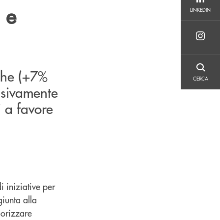
LINKEDIN
 e
LINKEDIN
iche (+7%
CERCA
CERCA
essivamente
i a favore
 iniziative per
giunta alla
lorizzare