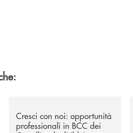
che:
sclusiva-per-lacquisto-del-15-di-banca-cambiano-1884/
/news/cresci-con-noi-opportunita-professionali-in-bcc-d
/
Cresci con noi: opportunità
professionali in BCC dei