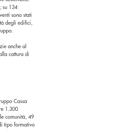
a; su 134
venti sono stati
à degli edifici,
Gruppo.
zie anche al
lla cattura di
 Gruppo Cassa
tre 1.300
er le comunità, 49
i tipo formativo