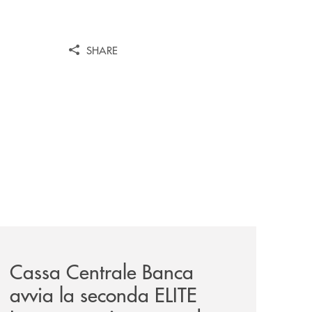
SHARE
ei-castelli-e-degli-iblei/
news/cassa-centrale-banca-avvia-la-seconda-elite-lounge-
Cassa Centrale Banca
avvia la seconda ELITE