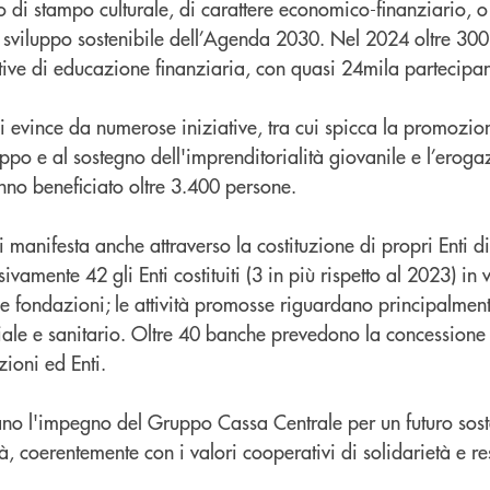
to di stampo culturale, di carattere economico-finanziario, o 
di sviluppo sostenibile dell’Agenda 2030. Nel 2024 oltre 300 
tive di educazione finanziaria, con quasi 24mila partecipan
si evince da numerose iniziative, tra cui spicca la promozion
iluppo e al sostegno dell'imprenditorialità giovanile e l’erog
anno beneficiato oltre 3.400 persone.
si manifesta anche attraverso la costituzione di propri Enti di
vamente 42 gli Enti costituiti (3 in più rispetto al 2023) in 
e fondazioni; le attività promosse riguardano principalment
ociale e sanitario. Oltre 40 banche prevedono la concessione
zioni ed Enti.
ano l'impegno del Gruppo Cassa Centrale per un futuro soste
, coerentemente con i valori cooperativi di solidarietà e re