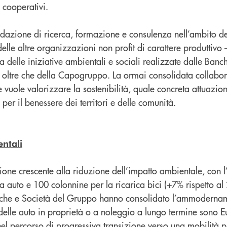
 cooperativi.
dazione di ricerca, formazione e consulenza nell’ambito de
delle altre organizzazioni non profit di carattere produttivo
delle iniziative ambientali e sociali realizzate dalle Banche
te oltre che della Capogruppo. La ormai consolidata collabo
 vuole valorizzare la sostenibilità, quale concreta attuazion
 per il benessere dei territori e delle comunità.
ntali
zione crescente alla riduzione dell’impatto ambientale, con l
a auto e 100 colonnine per la ricarica bici (+7% rispetto al
che e Società del Gruppo hanno consolidato l’ammodername
delle auto in proprietà o a noleggio a lungo termine sono E
nel percorso di progressiva transizione verso una mobilità pi