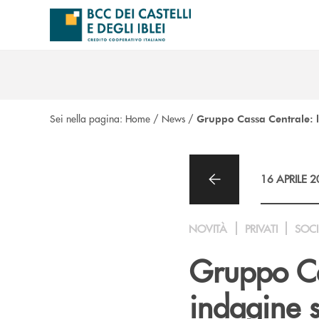
Salta al contenuto principale
Sei nella pagina:
Home
/
News
/
Gruppo Cassa Centrale: 
16 APRILE 
NOVITÀ
PRIVATI
SOCI
Gruppo Ca
indagine 