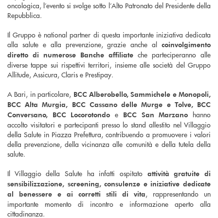
oncologica, l’evento si svolge sotto l’Alto Patronato del Presidente della
Repubblica.
Il Gruppo è national partner di questa importante iniziativa dedicata
alla salute e alla prevenzione, grazie anche al
coinvolgimento
che parteciperanno alle
diretto di numerose Banche affiliate
diverse tappe sui rispettivi territori, insieme alle società del Gruppo
Allitude, Assicura, Claris e Prestipay.
A Bari, in particolare,
BCC Alberobello, Sammichele e Monopoli,
BCC Alta Murgia, BCC Cassano delle Murge e Tolve, BCC
e
hanno
Conversano, BCC Locorotondo
BCC San Marzano
accolto visitatori e partecipanti presso lo stand allestito nel Villaggio
della Salute in Piazza Prefettura, contribuendo a promuovere i valori
della prevenzione, della vicinanza alle comunità e della tutela della
salute.
Il Villaggio della Salute ha infatti ospitato
attività gratuite di
sensibilizzazione, screening, consulenze e iniziative dedicate
, rappresentando un
al benessere e ai corretti stili di vita
importante momento di incontro e informazione aperto alla
cittadinanza.