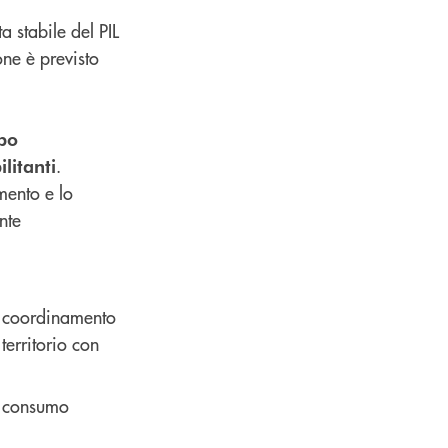
a stabile del PIL
one è previsto
ppo
.
litanti
mento e lo
nte
l coordinamento
territorio con
al consumo