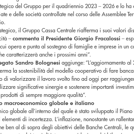
rategico del Gruppo per il quadriennio 2023 – 2026 e lo ha 
liate e delle società controllate nel corso delle Assemblee Terr
io.
tegico, il Gruppo Cassa Centrale riafferma i suoi valori dist
cità –
– espr
commenta il Presidente Giorgio Fracalossi
n cui opera e punta al sostegno di famiglie e imprese in un c
 caratterizzerà anche i prossimi anni”.
aggiunge: “L’aggiornamento al 
legato Sandro Bolognesi
erma la sostenibilità del modello cooperativo di fare banca.
no di valorizzare il lavoro svolto fino ad oggi per raggiung
zzare significative sinergie e sostenere importanti investim
 e prodotti di sempre maggiore qualità”.
sto macroeconomico globale e italiano
co globale all’interno del quale è stato sviluppato il Pian
i elementi di incertezza. L’inflazione, nonostante un rallenta
 ben al di sopra degli obiettivi delle Banche Centrali, le 