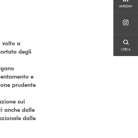
LINKEDIN
LINKEDIN
 volto a
CERCA
CERCA
ortata degli
iugano
cientamento e
tione prudente
azione sui
ti anche dalle
nazionale dalle