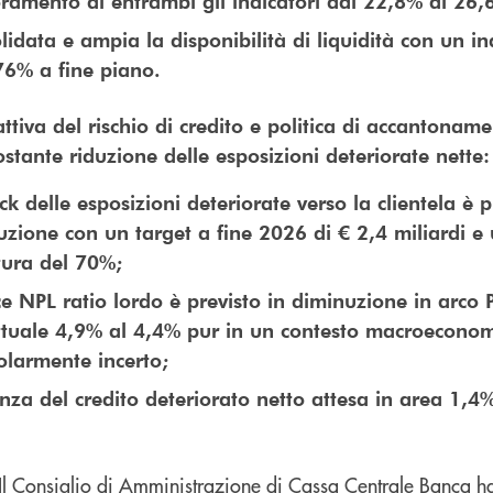
oramento di entrambi gli indicatori dal 22,8% al 26
idata e ampia la disponibilità di liquidità con un in
76% a fine piano.
ttiva del rischio di credito e politica di accantonam
ostante riduzione delle esposizioni deteriorate nette
ck delle esposizioni deteriorate verso la clientela è p
zione con un target a fine 2026 di € 2,4 miliardi e 
tura del 70%;
ce NPL ratio lordo è previsto in diminuzione in arco 
attuale 4,9% al 4,4% pur in un contesto macroecono
olarmente incerto;
nza del credito deteriorato netto attesa in area 1,4
Il Consiglio di Amministrazione di Cassa Centrale Banca h