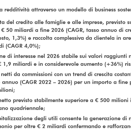
 redditività attraverso un modello di business soste
ta del credito alle famiglie e alle imprese, previsto
 € 50 miliardi a fine 2026 (CAGR, tasso annuo di cre
sto, 1,3%) e raccolta complessiva da clientela in ar
rdi (CAGR 4,0%);
e di interesse nel 2026 stabile sui valori raggiunti 
€ 1,9 miliardi e in considerevole aumento (+36%) ri
 netti da commissioni con un trend di crescita costa
 annuo (CAGR 2022 – 2026) per un importo a fine p
lioni;
netto previsto stabilmente superiore a € 500 milioni i
iano quadriennale;
italizzazione degli utili consente la generazione di
monio per oltre € 2 miliardi confermando e rafforza