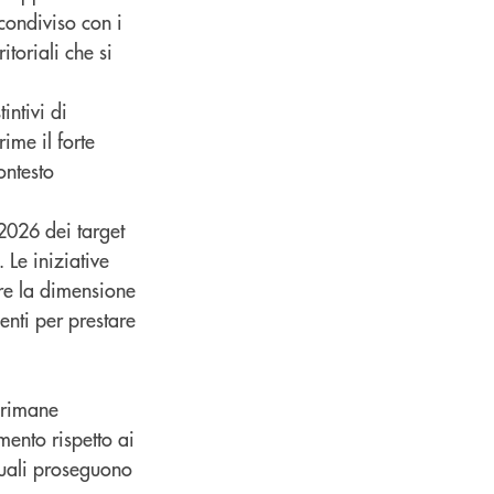
condiviso con i
itoriali che si
intivi di
ime il forte
ontesto
2026 dei target
 Le iniziative
ere la dimensione
enti per prestare
o rimane
mento rispetto ai
quali proseguono