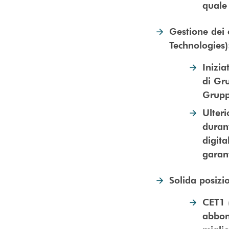
quale 
Gestione dei 
Technologies
Inizia
di Gru
Grup
Ulteri
durant
digita
garant
Solida posizi
CET1 
abbon