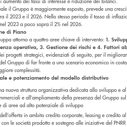
 di aumento dei tassi di interesse e riduzione dei bilanci.
 quale il Gruppo è maggiormente esposto, prevede una crescit
a il 2023 e il 2026. Nello stesso periodo il tasso di inflazi
nel 2023 a poco sopra il 2% nel 2026.
he di Piano
viluppa attorno a quattro aree chiave di intervento:
1. Svilu
enza operativa, 3. Gestione dei rischi e 4. Fattori abi
i progetti strategici, evidenziati di seguito, per il migliora
 del Gruppo di far fronte a uno scenario economico in costa
giore complessità.
ale e potenziamento del modello distributivo
a nuova struttura organizzativa dedicata allo sviluppo e a
commerciali e all’ampliamento della presenza del Gruppo sul 
e di aree ad alto potenziale di sviluppo
ell’offerta in ambito credito corporate, leasing e credito 
e con le società prodotto e sostegno alle iniziative del PNRR