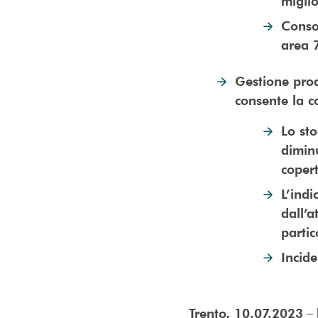
migli
Consol
area 
Gestione proa
consente la c
Lo sto
diminu
coper
L’indi
dall’
partic
Incide
– 
Trento, 10.07.2023