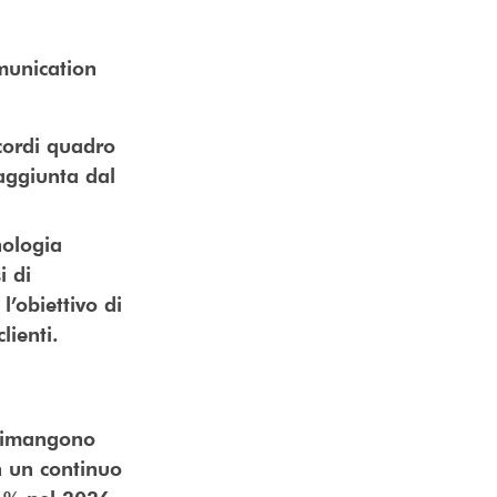
munication
ccordi quadro
raggiunta dal
nologia
i di
l’obiettivo di
lienti.
 rimangono
n un continuo