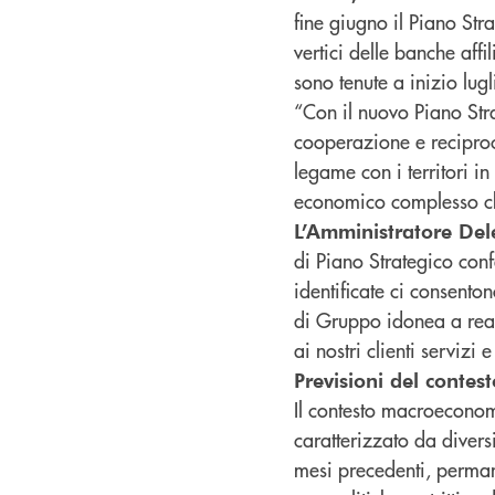
fine giugno il Piano St
vertici delle banche affi
sono tenute a inizio lugl
“Con il nuovo Piano Stra
cooperazione e recipro
legame con i territori i
economico complesso che
L’Amministratore De
di Piano Strategico conf
identificate ci consento
di Gruppo idonea a reali
ai nostri clienti servizi
Previsioni del conte
Il contesto macroeconomi
caratterizzato da divers
mesi precedenti, permane