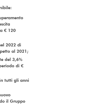
nibile:
 superamento
scita
ea € 120
nel 2022 di
spetto al 2021;
nte del 3,6%
eriodo di €
n tutti gli anni
 nuovo
ndo il Gruppo