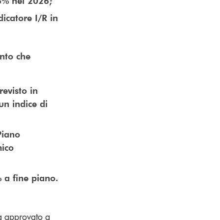
,6% nel 2026;
dicatore I/R in
ento che
:
revisto in
un indice di
Piano
mico
% a fine piano.
a approvato a