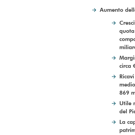
Aumento della
Cresci
quota
compo
milia
Margin
circa 
Ricavi
medio
869 mi
Utile 
del P
La cap
patri