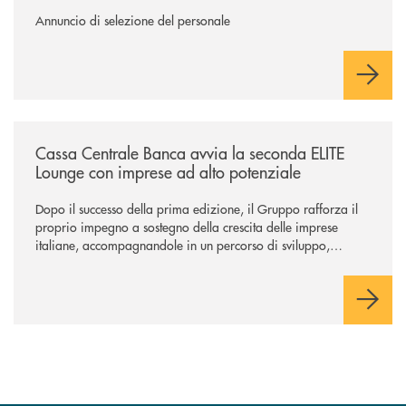
Annuncio di selezione del personale
/news/cassa-centrale-banca-avvia-la-seconda-elite-lounge-con-imprese-
Cassa Centrale Banca avvia la seconda ELITE
Lounge con imprese ad alto potenziale
Dopo il successo della prima edizione, il Gruppo rafforza il
proprio impegno a sostegno della crescita delle imprese
italiane, accompagnandole in un percorso di sviluppo,
innovazione e accesso ai mercati dei capitali.