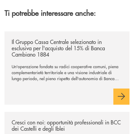
Ti potrebbe interessare anche:
/news/il-gruppo-cassa-centrale-selezionato-in-esclusiva-per-lacquisto
Il Gruppo Cassa Centrale selezionato in
esclusiva per l'acquisto del 15% di Banca
Cambiano 1884
Un'operazione fondata su radici cooperative comuni, piena
complementarietà territoriale e una visione industriale di
lungo periodo, nel pieno rispetto dell'autonomia di Banca
Cambiano. Nei prossimi giorni verrà avviato il periodo di
negoziazione esclusiva per la finalizzazione dell’operazione.
/news/cresci-con-noi-opportunita-professionali-in-bcc-dei-castelli-e-degl
Cresci con noi: opportunità professionali in BCC
dei Castelli e degli Iblei