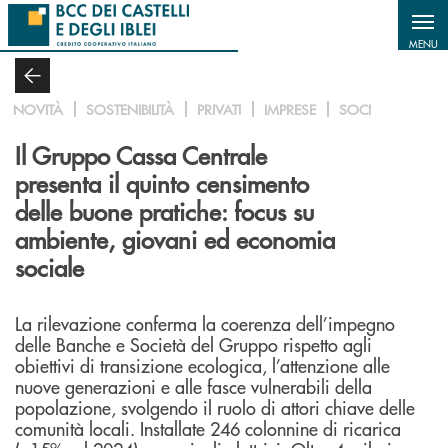
Salta al contenuto principale
MENU
NOVITÀ
SOSTENIBILITÀ
PRIVATI
IMPRESE
SOCI
Il Gruppo Cassa Centrale
presenta il quinto censimento
delle buone pratiche: focus su
ambiente, giovani ed economia
sociale
La rilevazione conferma la coerenza dell’impegno
delle Banche e Società del Gruppo rispetto agli
obiettivi di transizione ecologica, l’attenzione alle
nuove generazioni e alle fasce vulnerabili della
popolazione, svolgendo il ruolo di attori chiave delle
comunità locali. Installate 246 colonnine di ricarica