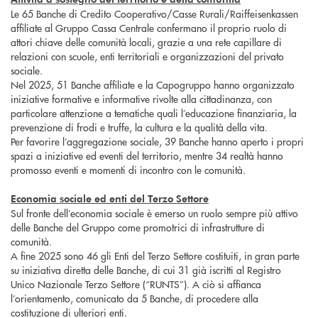
Le 65 Banche di Credito Cooperativo/Casse Rurali/Raiffeisenkassen
affiliate al Gruppo Cassa Centrale confermano il proprio ruolo di
attori chiave delle comunità locali, grazie a una rete capillare di
relazioni con scuole, enti territoriali e organizzazioni del privato
sociale.
Nel 2025, 51 Banche affiliate e la Capogruppo hanno organizzato
iniziative formative e informative rivolte alla cittadinanza, con
particolare attenzione a tematiche quali l’educazione finanziaria, la
prevenzione di frodi e truffe, la cultura e la qualità della vita.
Per favorire l’aggregazione sociale, 39 Banche hanno aperto i propri
spazi a iniziative ed eventi del territorio, mentre 34 realtà hanno
promosso eventi e momenti di incontro con le comunità.
Economia sociale ed enti del Terzo Settore
Sul fronte dell’economia sociale è emerso un ruolo sempre più attivo
delle Banche del Gruppo come promotrici di infrastrutture di
comunità.
A fine 2025 sono 46 gli Enti del Terzo Settore costituiti, in gran parte
su iniziativa diretta delle Banche, di cui 31 già iscritti al Registro
Unico Nazionale Terzo Settore (“RUNTS”). A ciò si affianca
l’orientamento, comunicato da 5 Banche, di procedere alla
costituzione di ulteriori enti.