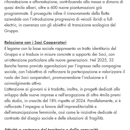
riforestazione e afforestazione, contribuendo alla messa a dimora di
quasi 4mila alberi, oltre a 600 nuove piantumazioni già
programmate. È proseguito infine il rinnovamento della flotta
aziendale con l’introduzione progressiva di veicoli ibridi o full-
electric, in coerenza con gli obiettivi di transizione ecologica del
Gruppo.
Relazione con i Soci Cooperatori
Il legame con la base sociale rappresenta un tratto identitario del
Gruppo e si traduce in misure concrete a supporto dei Soci, con
un’attenzione particolare alle nuove generazioni. Nel 2025, 33
Banche hanno previsto agevolazioni per l’ingresso nella compagine
sociale, con l’obiettivo di rafforzare la partecipazione e valorizzare il
ruolo dei Soci cooperatori, promuovendone l’inclusione e il
coinvolgimento attivo.
L’attenzione ai giovani si è tradotta, inoltre, in progetti dedicati allo
sviluppo delle nuove imprese e nell’erogazione di oltre 4mila premi
allo studio, in crescita del 18% rispetto al 2024. Parallelamente, si è
rafforzato l’impegno a favore dell’imprenditorialità e
dell’emancipazione femminile, così come le iniziative dedicate al
contrasto del disagio sociale e delle situazioni di fragilità.
Attività a sostegno del territorio e della comunità