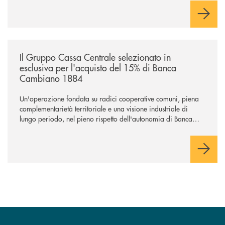
comuni e sulla prossimità ai territori, per ampliare l’offerta e
sostenere nuove opportunità di crescita e sviluppo.
/news/il-gruppo-cassa-centrale-selezionato-in-esclusiva-per-lacquisto
Il Gruppo Cassa Centrale selezionato in
esclusiva per l'acquisto del 15% di Banca
Cambiano 1884
Un'operazione fondata su radici cooperative comuni, piena
complementarietà territoriale e una visione industriale di
lungo periodo, nel pieno rispetto dell'autonomia di Banca
Cambiano. Nei prossimi giorni verrà avviato il periodo di
negoziazione esclusiva per la finalizzazione dell’operazione.