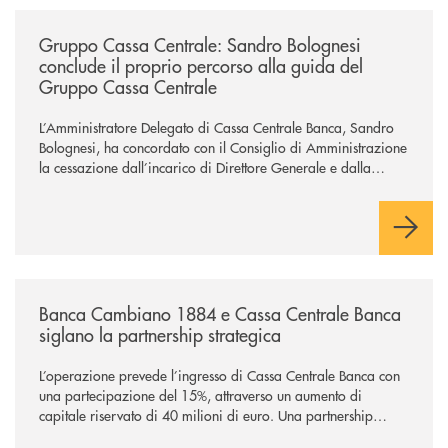
/news/gruppo-cassa-centrale-sandro-bolognesi-conclude-il-proprio-perc
Gruppo Cassa Centrale: Sandro Bolognesi
conclude il proprio percorso alla guida del
Gruppo Cassa Centrale
L’Amministratore Delegato di Cassa Centrale Banca, Sandro
Bolognesi, ha concordato con il Consiglio di Amministrazione
la cessazione dall’incarico di Direttore Generale e dalla
carica di Amministratore Delegato.
Il Gruppo, sotto la guida dell’Amministratore Delegato, e con
il contributo determinante delle Banche di Credito
Cooperativo Socie ha raggiunto una dimensione di vertice nel
panorama bancario italiano.
/news/banca-cambiano-1884-e-cassa-centrale-banca-siglano-la-partner
Banca Cambiano 1884 e Cassa Centrale Banca
siglano la partnership strategica
L’operazione prevede l’ingresso di Cassa Centrale Banca con
una partecipazione del 15%, attraverso un aumento di
capitale riservato di 40 milioni di euro. Una partnership
industriale strategica, fondata sulla condivisione di valori