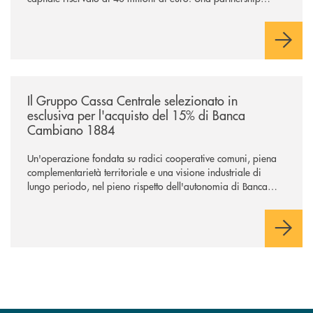
industriale strategica, fondata sulla condivisione di valori
comuni e sulla prossimità ai territori, per ampliare l’offerta e
sostenere nuove opportunità di crescita e sviluppo.
/news/il-gruppo-cassa-centrale-selezionato-in-esclusiva-per-lacquisto
Il Gruppo Cassa Centrale selezionato in
esclusiva per l'acquisto del 15% di Banca
Cambiano 1884
Un'operazione fondata su radici cooperative comuni, piena
complementarietà territoriale e una visione industriale di
lungo periodo, nel pieno rispetto dell'autonomia di Banca
Cambiano. Nei prossimi giorni verrà avviato il periodo di
negoziazione esclusiva per la finalizzazione dell’operazione.