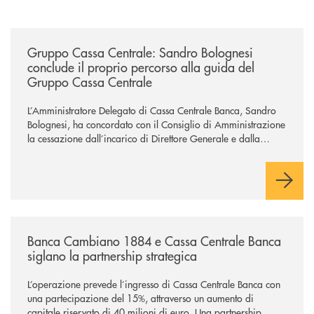
/news/gruppo-cassa-centrale-sandro-bolognesi-conclude-il-proprio-perc
Gruppo Cassa Centrale: Sandro Bolognesi
conclude il proprio percorso alla guida del
Gruppo Cassa Centrale
L’Amministratore Delegato di Cassa Centrale Banca, Sandro
Bolognesi, ha concordato con il Consiglio di Amministrazione
la cessazione dall’incarico di Direttore Generale e dalla
carica di Amministratore Delegato.
Il Gruppo, sotto la guida dell’Amministratore Delegato, e con
il contributo determinante delle Banche di Credito
Cooperativo Socie ha raggiunto una dimensione di vertice nel
panorama bancario italiano.
/news/banca-cambiano-1884-e-cassa-centrale-banca-siglano-la-partner
Banca Cambiano 1884 e Cassa Centrale Banca
siglano la partnership strategica
L’operazione prevede l’ingresso di Cassa Centrale Banca con
una partecipazione del 15%, attraverso un aumento di
capitale riservato di 40 milioni di euro. Una partnership