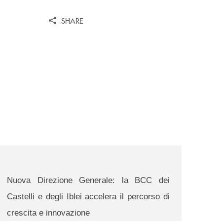
SHARE
enti-dell-istituto-cm-carafa-di-mazzarino-e-riesi/
news/nuova-direzione-generale-la-bcc-dei-castelli-e-degli-i
Nuova Direzione Generale: la BCC dei
Castelli e degli Iblei accelera il percorso di
crescita e innovazione