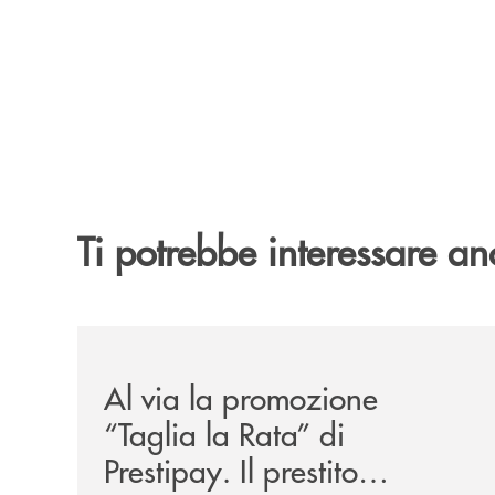
Ti potrebbe interessare an
/news/al-via-la-promozione-taglia-la-rata-di-prest
Al via la promozione
“Taglia la Rata” di
Prestipay. Il prestito