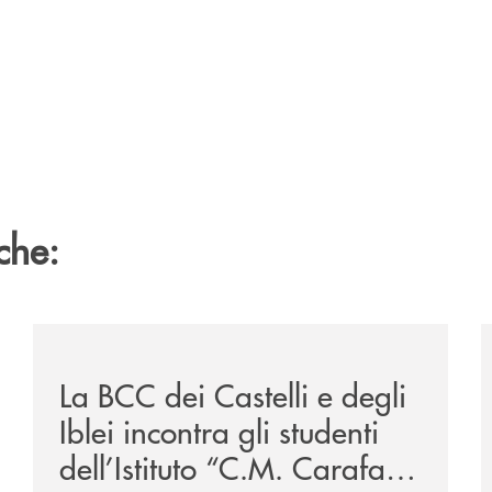
che:
ipay-il-prestito-personale-che-si-fa-in-due-per-te/
/news/la-bcc-dei-castelli-e-degli-iblei-incontra-gli-stud
/
La BCC dei Castelli e degli
Iblei incontra gli studenti
dell’Istituto “C.M. Carafa”