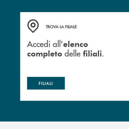
Accedi all' elenco completo delle filiali .
TROVA LA FILIALE
Accedi all'
elenco
delle
.
completo
filiali
FILIALI