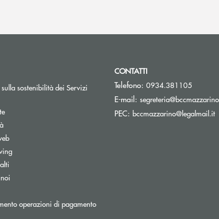
CONTATTI
Telefono:
0934.381105
sulla sostenibilità dei Servizi
E-mail:
segreteria@bccmazzarino.
te
(
PEC:
bccmazzarino@legalmail.it
tà
web
wing
lti
 noi
mento operazioni di pagamento