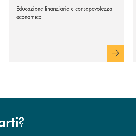
di Mazzarino e Riesi
Educazione finanziaria e consapevolezza
economica
?
arti