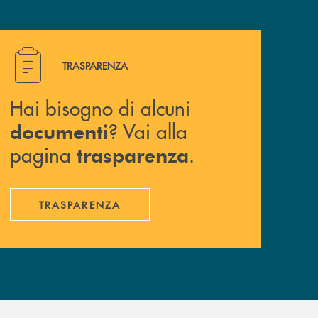
Hai bisogno di alcuni documenti ? Vai alla pagina traspa
TRASPARENZA
Hai bisogno di alcuni
? Vai alla
documenti
pagina
.
trasparenza
TRASPARENZA