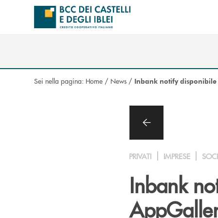
Salta al contenuto principale
Sei nella pagina:
Home
/
News
/
Inbank notify disponibil
PRIVATI
IMPRESE
SOC
Inbank not
AppGalle