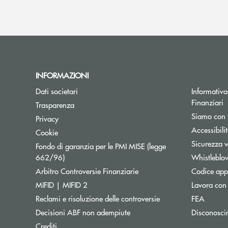
INFORMAZIONI
Dati societari
Informativa 
Finanziari
Trasparenza
Siamo con 
Privacy
Accessibili
Cookie
Sicurezza 
Fondo di garanzia per le PMI MISE (legge
Apre una nuova finestra
662/96)
Whistleblo
Apre una nuova finestra
Arbitro Controversie Finanziarie
Codice appa
MIFID | MIFID 2
Lavora con
Reclami e risoluzione delle controversie
FEA
Decisioni ABF non adempiute
Disconosci
Crediti