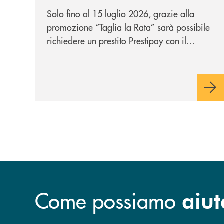
personale che si fa in due
Solo fino al 15 luglio 2026, grazie alla
per te!
promozione “Taglia la Rata” sarà possibile
richiedere un prestito Prestipay con il
vantaggio di una rata più leggera da metà
piano di rimborso.
Come possiamo
aiut