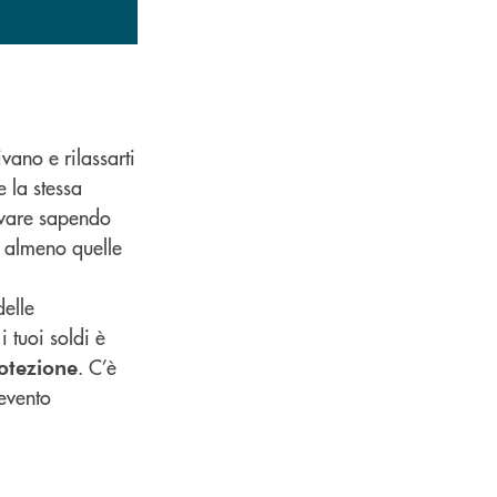
vano e rilassarti
e la stessa
rovare sapendo
, almeno quelle
delle
 tuoi soldi è
. C’è
rotezione
 evento