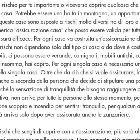
rischio per te importante o viceversa coprire qualcosa che 
casa. Potrebbe essere una baita in montagna, un appartame
 queste case sono esposte a rischi molto diversi tra di loro e
rica “assicurazione casa” che possa essere valida per tutte
arà efficace. Per ogni casa va costruita un’assicurazione c
, i rischi non dipendono solo dal tipo di casa o da dove è cos
più, ci possono essere verande, comignoli, mobili antichi, ca
nsomma, hai capito. Per ogni singola casa è necessaria un
la singola casa. Oltre che da ciò che si vuole assicurare, 
che a seconda della persona che decide di stipulare una p
rché la sensazione di tranquillità che bisogna raggiungere 
tiva, non arriva per tutte le persone allo stesso momento; p
one scoppio e incendio per sentirsi tranquillo, per qualcun a
tà arriva solo dopo aver assicurato anche le zanzariere.
schi che scegli di coprire con un’assicurazione, più sarà al
vrai pagare per quella copertura.
Una coperta più grande