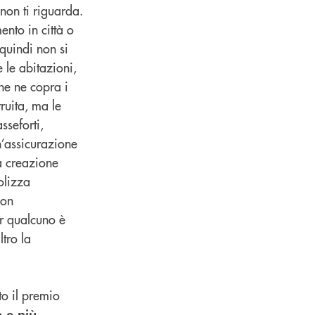
non ti riguarda.
nto in città o
 quindi non si
 le abitazioni,
he ne copra i
truita, ma le
sseforti,
’assicurazione
la creazione
olizza
con
er qualcuno è
ltro la
to il premio
 e più