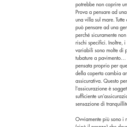
potrebbe non coprire un 
Prova a pensare ad una 
una villa sul mare. Tutte
può pensare ad una gene
perché sicuramente non s
rischi specifici. Inoltre
variabili sono molte di 
tubature a pavimento… i
pensata proprio per quel
della coperta cambia an
assicurativa. Questo pe
l’assicurazione è sogget
sufficiente un’assicurazi
sensazione di tranquilli
Ovviamente più sono i ri
(cioè il prezzo) che do