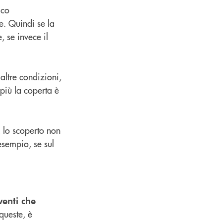
ico
e. Quindi se la
, se invece il
 altre condizioni,
più la coperta è
, lo scoperto non
esempio, se sul
venti che
ueste, è