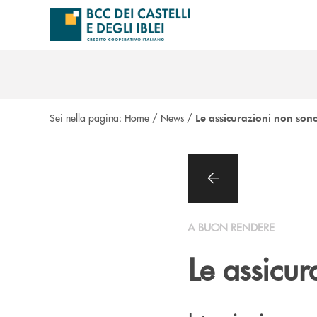
Salta al contenuto principale
Sei nella pagina:
Home
/
News
/
Le assicurazioni non sono
A BUON RENDERE
Le assicur