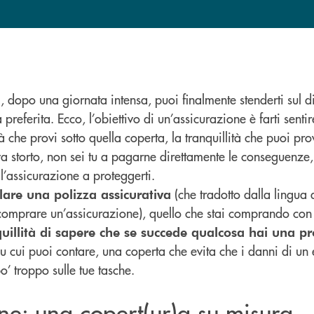
 dopo una giornata intensa, puoi finalmente stenderti sul di
 preferita. Ecco, l’obiettivo di un’assicurazione è farti sentir
tà che provi sotto quella coperta, la tranquillità che puoi p
a storto, non sei tu a pagarne direttamente le conseguenze
l’assicurazione a proteggerti.
(che tradotto dalla lingua 
ulare una polizza assicurativa
comprare un’assicurazione), quello che stai comprando con i
quillità di sapere che se succede qualcosa hai una p
u cui puoi contare, una coperta che evita che i danni di un
o’ troppo sulle tue tasche.
one: una copert(ur)a su misura