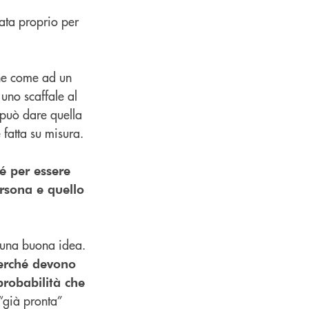
ata proprio per
one come ad un
uno scaffale al
 può dare quella
 fatta su misura.
é per essere
ersona e quello
 una buona idea.
 perché devono
probabilità che
“già pronta”