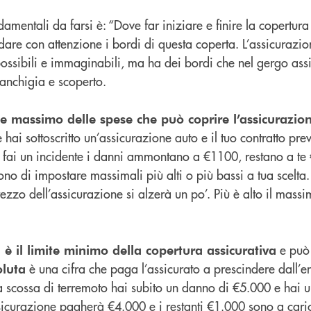
entali da farsi è: “Dove far iniziare e finire la copertura 
e con attenzione i bordi di questa coperta. L’assicurazione
i possibili e immaginabili, ma ha dei bordi che nel gergo assi
anchigia e scoperto.
ite massimo delle spese che può coprire l’assicurazio
hai sottoscritto un’assicurazione auto e il tuo contratto pr
 fai un incidente i danni ammontano a €1100, restano a te
ono di impostare massimali più alti o più bassi a tua scelta
ezzo dell’assicurazione si alzerà un po’. Più è alto il massi
e può 
, è il limite minimo della copertura assicurativa
è una cifra che paga l’assicurato a prescindere dall’en
oluta
 scossa di terremoto hai subito un danno di €5.000 e hai u
sicurazione pagherà €4.000 e i restanti €1.000 sono a caric