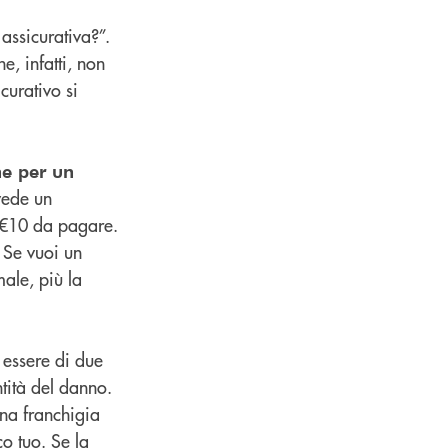
assicurativa?”.
, infatti, non
curativo si
ne per un
evede un
 €10 da pagare.
. Se vuoi un
male, più la
essere di due
tità del danno.
na franchigia
o tuo. Se la