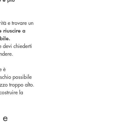
ità e trovare un
 riuscire a
ibile.
 devi chiederti
endere.
e è
schio possibile
zzo troppo alto.
costruire la
 e