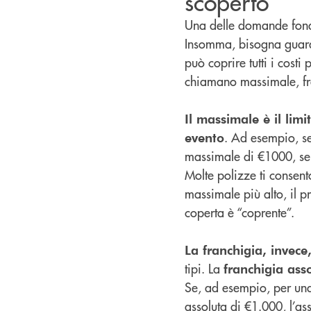
scoperto
Una delle domande fondam
Insomma, bisogna guardar
può coprire tutti i cost
chiamano massimale, fr
Il massimale è il lim
. Ad esempio, se 
evento
massimale di €1000, se
Molte polizze ti consent
massimale più alto, il pr
coperta è “coprente”.
La franchigia, invece
tipi. La
franchigia ass
Se, ad esempio, per una
assoluta di €1.000, l’as