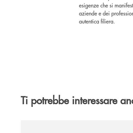
esigenze che si manifes
aziende e dei profession
autentica filiera.
Ti potrebbe interessare an
/news/gruppo-cassa-centrale-sandro-bolognesi-co