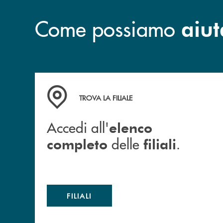
bancario italiano.
Come possiamo
aiut
Accedi all' elenco completo delle filiali .
TROVA LA FILIALE
Accedi all'
elenco
delle
.
completo
filiali
FILIALI