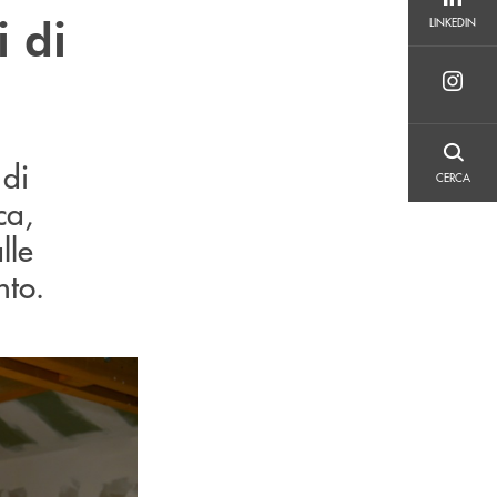
LINKEDIN
i di
LINKEDIN
CERCA
 di
CERCA
ca,
lle
ento.