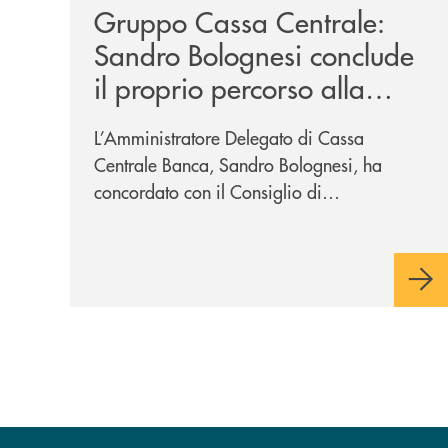
Gruppo Cassa Centrale:
Sandro Bolognesi conclude
il proprio percorso alla
guida del Gruppo Cassa
L’Amministratore Delegato di Cassa
Centrale
Centrale Banca, Sandro Bolognesi, ha
concordato con il Consiglio di
Amministrazione la cessazione
dall’incarico di Direttore Generale e dalla
carica di Amministratore Delegato.
Il Gruppo, sotto la guida
dell’Amministratore Delegato, e con il
contributo determinante delle Banche di
Credito Cooperativo Socie ha raggiunto
una dimensione di vertice nel panorama