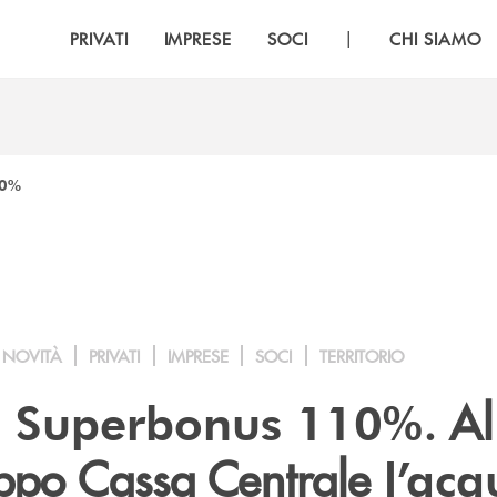
|
PRIVATI
IMPRESE
SOCI
CHI SIAMO
10%
NOVITÀ
PRIVATI
IMPRESE
SOCI
TERRITORIO
. Al
o Superbonus 110%
uppo Cassa Centrale
l’acq