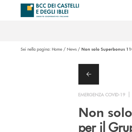
Salta al contenuto principale
Sei nella pagina:
Home
/
News
/
Non solo Superbonus 1
EMERGENZA COVID-19
Non sol
per il Gr