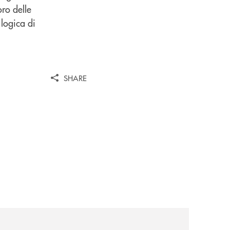
ro delle
 logica di
SHARE
entrale/
glano-la-partnership-strategica/
news/il-gruppo-cassa-centrale-selezionato-in-esclusiva-p