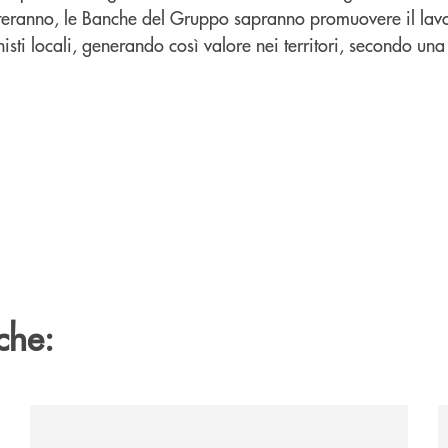
teranno, le Banche del Gruppo sapranno promuovere il lavo
isti locali, generando così valore nei territori, secondo una
che:
nclude-il-proprio-percorso-alla-guida-del-gruppo-cassa-c
/news/banca-cambiano-1884-e-cassa-centrale-banca-si
/