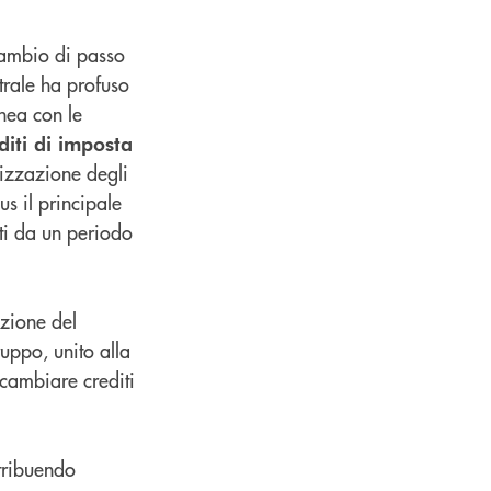
cambio di passo
trale ha profuso
inea con le
diti di imposta
lizzazione degli
s il principale
ati da un periodo
izione del
ruppo, unito alla
scambiare crediti
tribuendo