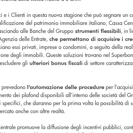
 e i Clienti in questa nuova stagione che può segnare un 
alificazione del patrimonio immobiliare italiano, Cassa Cen
lasciando alle Banche del Gruppo
, in l
strumenti flessibili
’Agenzia delle Entrate,
che permettano di acquisire i cre
siano essi privati, imprese o condomìni, a seguito della rea
azione degli immobili. Queste soluzioni trovano nel Superbonu
 escludere gli
di settore caratterizz
ulteriori bonus fiscali
nto prevedono
per l’acquis
l’automazione delle procedure
imento dei plafond disponibili all’interno delle società del G
i specifici, che daranno per la prima volta la possibilità di 
ercato anche con altre realtà.
ntrale promuove la diffusione degli incentivi pubblici, con