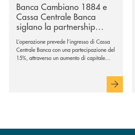
Banca Cambiano 1884 e
Cassa Centrale Banca
siglano la partnership
strategica
L’operazione prevede l’ingresso di Cassa
Centrale Banca con una partecipazione del
15%, attraverso un aumento di capitale
riservato di 40 milioni di euro. Una
partnership industriale strategica, fondata
sulla condivisione di valori comuni e sulla
prossimità ai territori, per ampliare l’offerta
e sostenere nuove opportunità di crescita e
sviluppo.