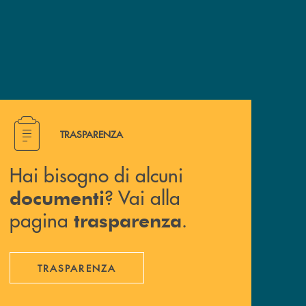
Hai bisogno di alcuni documenti ? Vai alla pagina traspa
TRASPARENZA
Hai bisogno di alcuni
? Vai alla
documenti
pagina
.
trasparenza
TRASPARENZA