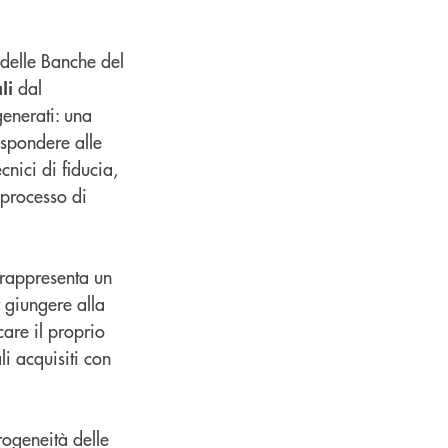
i delle Banche del
dal
li
enerati: una
ispondere alle
cnici di fiducia,
l processo di
 rappresenta un
 giungere alla
care il proprio
li acquisiti con
rogeneità delle