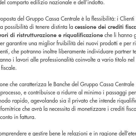
 del comparto edilizio nazionale e dell’indotto.
proposta del Gruppo Cassa Centrale è la flessibilità: i Client
 possibilità di tenere distinta la
cessione dei crediti fisca
che li hanno g
ri di ristrutturazione e riqualificazione
er garantire una miglior fruibilità dei nuovi prodotti e per r
enti, che potranno inoltre liberamente individuare partner te
anno i lavori alle professionalità coinvolte a vario titolo ne
fiscale.
ione che caratterizza le Banche del Gruppo Cassa Centrale
 processo, e contribuisce a ridurre al minimo i passaggi per
modo rapido, agevolando sia il privato che intende riqualifi
ornitrice che avrà la necessita di monetizzare i crediti fisca
conto in fattura.
comprendere e gestire bene le relazioni e in ragione dell’ete