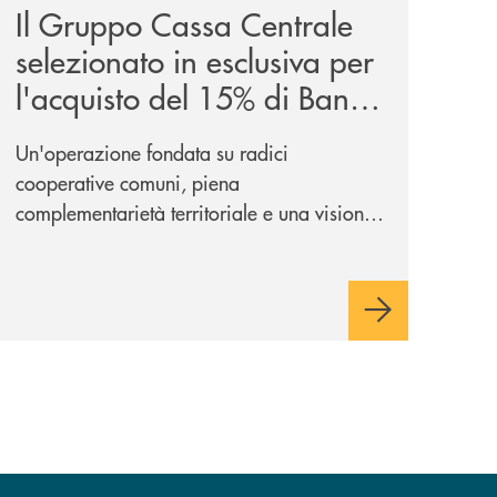
Il Gruppo Cassa Centrale
selezionato in esclusiva per
l'acquisto del 15% di Banca
Cambiano 1884
Un'operazione fondata su radici
cooperative comuni, piena
complementarietà territoriale e una visione
industriale di lungo periodo, nel pieno
rispetto dell'autonomia di Banca
Cambiano. Nei prossimi giorni verrà
avviato il periodo di negoziazione
esclusiva per la finalizzazione
dell’operazione.