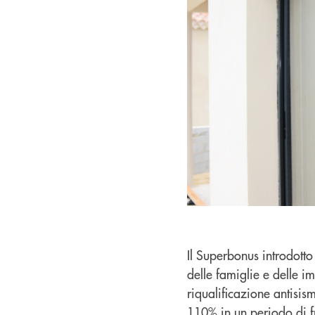
Il Superbonus introdott
delle famiglie e delle i
riqualificazione antisi
110% in un periodo di fru