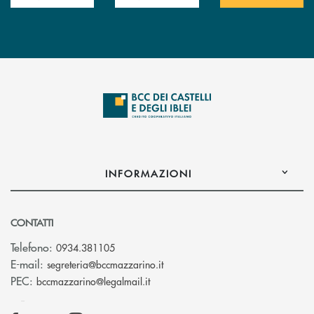
INFORMAZIONI
CONTATTI
Telefono:
0934.381105
(si apre l’app di posta elettroni
E-mail:
segreteria@bccmazzarino.it
(si apre l’app di posta elettronica)
PEC:
bccmazzarino@legalmail.it