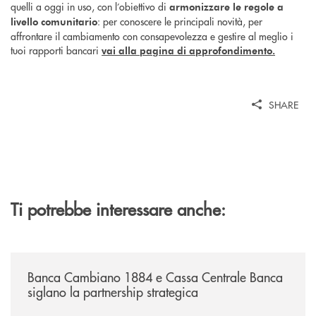
quelli a oggi in uso, con l’obiettivo di
armonizzare le regole a
: per
conoscere le principali novità, per
livello comunitario
affrontare il cambiamento con consapevolezza e gestire al meglio i
tuoi rapporti bancari
vai alla pagina di approfondimento.
SHARE
Ti potrebbe interessare anche:
/news/banca-cambiano-1884-e-cassa-centrale-banca-siglano-la-partner
Banca Cambiano 1884 e Cassa Centrale Banca
siglano la partnership strategica