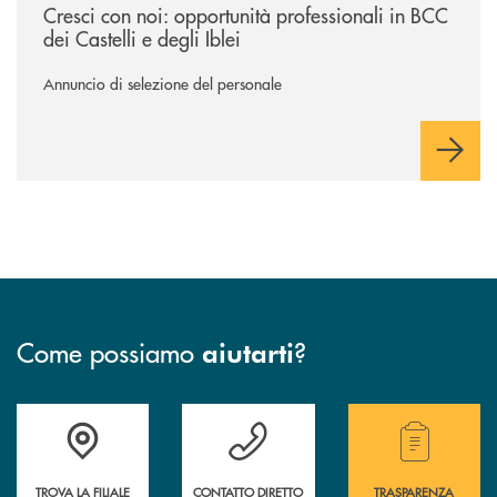
Cresci con noi: opportunità professionali in BCC
dei Castelli e degli Iblei
Annuncio di selezione del personale
Come possiamo
?
aiutarti
Accedi all' elenco completo delle filiali .
Hai bisogno di assistenza immediata? Contatta
Hai bisogno di alcuni
TROVA LA FILIALE
CONTATTO DIRETTO
TRASPARENZA