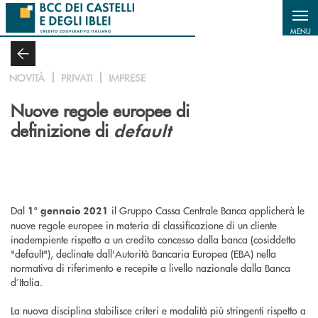
Salta al contenuto principale
MENU
NOVITÀ
PRIVATI
IMPRESE
Nuove regole europee di
definizione di
default
Dal
il Gruppo Cassa Centrale Banca applicherà le
1° gennaio 2021
nuove regole europee in materia di classificazione di un cliente
inadempiente rispetto a un credito concesso dalla banca (cosiddetto
"default"), declinate dall'Autorità Bancaria Europea (EBA) nella
normativa di riferimento e recepite a livello nazionale dalla Banca
d’Italia.
La nuova disciplina stabilisce criteri e modalità più stringenti rispetto a