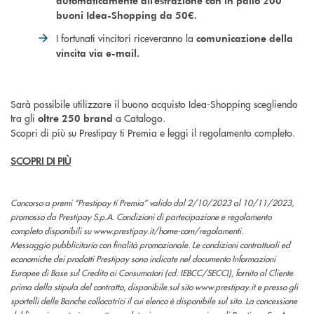
automaticamente all'estrazione con in palio 200
buoni Idea-Shopping da 50€.
I fortunati vincitori riceveranno la
comunicazione della
vincita via e-mail.
Sarà possibile utilizzare il buono acquisto Idea-Shopping scegliendo
tra gli
a Catalogo.
oltre 250 brand
Scopri di più su Prestipay ti Premia e leggi il regolamento completo.
SCOPRI DI PIÙ
Concorso a premi “Prestipay ti Premia” valido dal 2/10/2023 al 10/11/2023,
promosso da Prestipay S.p.A. Condizioni di partecipazione e regolamento
completo disponibili su www.prestipay.it/home-com/regolamenti.
Messaggio pubblicitario con finalità promozionale. Le condizioni contrattuali ed
economiche dei prodotti Prestipay sono indicate nel documento Informazioni
Europee di Base sul Credito ai Consumatori (cd. IEBCC/SECCI), fornito al Cliente
prima della stipula del contratto, disponibile sul sito www.prestipay.it e presso gli
sportelli delle Banche collocatrici il cui elenco è disponibile sul sito. La concessione