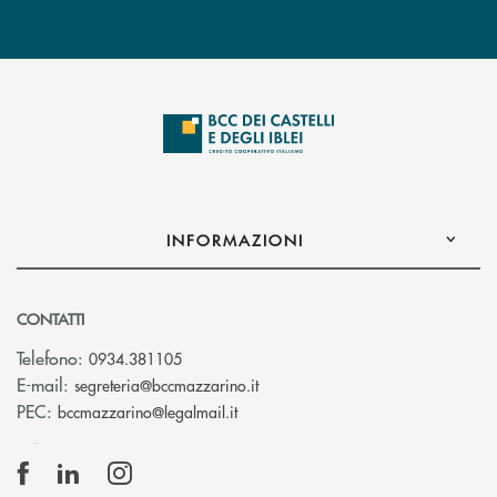
INFORMAZIONI
CONTATTI
Telefono:
0934.381105
(si apre l’app di posta elettroni
E-mail:
segreteria@bccmazzarino.it
(si apre l’app di posta elettronica)
PEC:
bccmazzarino@legalmail.it