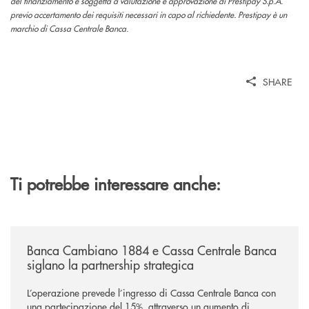
del finanziamento è soggetta a valutazione e approvazione di Prestipay S.p.A.
previo accertamento dei requisiti necessari in capo al richiedente. Prestipay è un
marchio di Cassa Centrale Banca.
SHARE
Ti potrebbe interessare anche:
/news/banca-cambiano-1884-e-cassa-centrale-banca-siglano-la-partner
Banca Cambiano 1884 e Cassa Centrale Banca
siglano la partnership strategica
L’operazione prevede l’ingresso di Cassa Centrale Banca con
una partecipazione del 15%, attraverso un aumento di