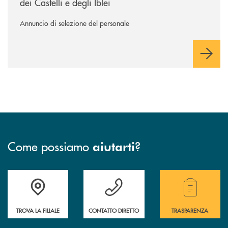
dei Castelli e degli Iblei
Annuncio di selezione del personale
Come possiamo
?
aiutarti
Accedi all' elenco completo delle filiali .
Hai bisogno di assistenza immediata? Contatta
Hai bisogno di alcuni
TROVA LA FILIALE
CONTATTO DIRETTO
TRASPARENZA