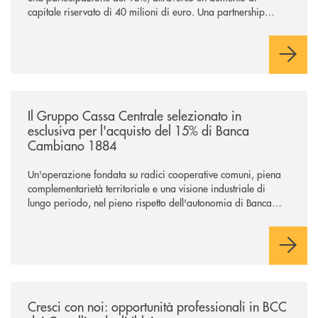
capitale riservato di 40 milioni di euro. Una partnership
industriale strategica, fondata sulla condivisione di valori
comuni e sulla prossimità ai territori, per ampliare l’offerta e
sostenere nuove opportunità di crescita e sviluppo.
/news/il-gruppo-cassa-centrale-selezionato-in-esclusiva-per-lacquisto
Il Gruppo Cassa Centrale selezionato in
esclusiva per l'acquisto del 15% di Banca
Cambiano 1884
Un'operazione fondata su radici cooperative comuni, piena
complementarietà territoriale e una visione industriale di
lungo periodo, nel pieno rispetto dell'autonomia di Banca
Cambiano. Nei prossimi giorni verrà avviato il periodo di
negoziazione esclusiva per la finalizzazione dell’operazione.
/news/cresci-con-noi-opportunita-professionali-in-bcc-dei-castelli-e-degl
Cresci con noi: opportunità professionali in BCC