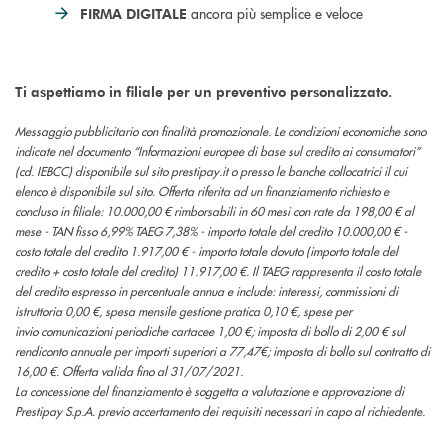
ancora più semplice e veloce
FIRMA DIGITALE
Ti aspettiamo in filiale per un preventivo personalizzato.
Messaggio pubblicitario con finalità promozionale. Le condizioni economiche sono
indicate nel documento “Informazioni europee di base sul credito ai consumatori”
(cd. IEBCC) disponibile sul sito prestipay.it o presso le banche collocatrici il cui
elenco è disponibile sul sito. Offerta riferita ad un finanziamento richiesto e
concluso in filiale: 10.000,00 € rimborsabili in 60 mesi con rate da 198,00 € al
mese - TAN fisso 6,99% TAEG 7,38% - importo totale del credito 10.000,00 € -
costo totale del credito 1.917,00 € - importo totale dovuto (importo totale del
credito + costo totale del credito) 11.917,00 €. Il TAEG rappresenta il costo totale
del credito espresso in percentuale annua e include: interessi, commissioni di
istruttoria 0,00 €, spesa mensile gestione pratica 0,10 €, spese per
invio comunicazioni periodiche cartacee 1,00 €; imposta di bollo di 2,00 € sul
rendiconto annuale per importi superiori a 77,47€; imposta di bollo sul contratto di
16,00 €. Offerta valida fino al 31/07/2021.
La concessione del finanziamento è soggetta a valutazione e approvazione di
Prestipay S.p.A. previo accertamento dei requisiti necessari in capo al richiedente.