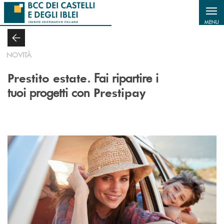
Salta al contenuto principale
MENU
NOVITÀ
. Fai ripartire i
Prestito estate
tuoi progetti con
Prestipay