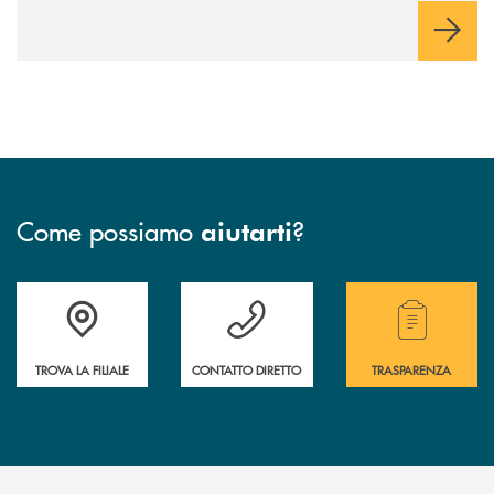
Come possiamo
?
aiutarti
Accedi all' elenco completo delle filiali .
Hai bisogno di assistenza immediata? Contatta
Hai bisogno di alcuni
TROVA LA FILIALE
CONTATTO DIRETTO
TRASPARENZA