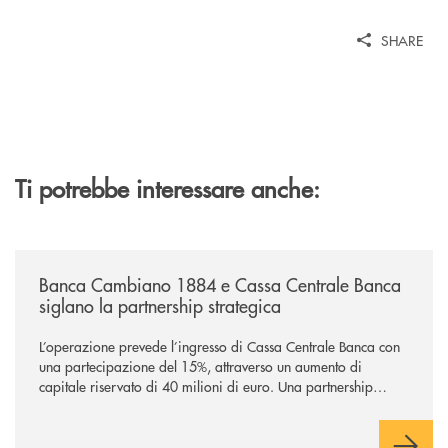
SHARE
Ti potrebbe interessare anche:
/news/banca-cambiano-1884-e-cassa-centrale-banca-siglano-la-partner
Banca Cambiano 1884 e Cassa Centrale Banca
siglano la partnership strategica
L’operazione prevede l’ingresso di Cassa Centrale Banca con
una partecipazione del 15%, attraverso un aumento di
capitale riservato di 40 milioni di euro. Una partnership
industriale strategica, fondata sulla condivisione di valori
comuni e sulla prossimità ai territori, per ampliare l’offerta e
sostenere nuove opportunità di crescita e sviluppo.