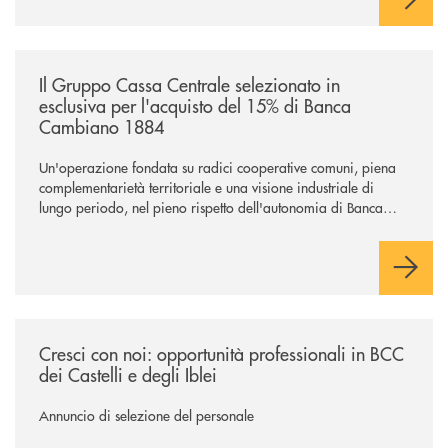
/news/il-gruppo-cassa-centrale-selezionato-in-esclusiva-per-lacquisto
Il Gruppo Cassa Centrale selezionato in
esclusiva per l'acquisto del 15% di Banca
Cambiano 1884
Un'operazione fondata su radici cooperative comuni, piena
complementarietà territoriale e una visione industriale di
lungo periodo, nel pieno rispetto dell'autonomia di Banca
Cambiano. Nei prossimi giorni verrà avviato il periodo di
negoziazione esclusiva per la finalizzazione dell’operazione.
/news/cresci-con-noi-opportunita-professionali-in-bcc-dei-castelli-e-degl
Cresci con noi: opportunità professionali in BCC
dei Castelli e degli Iblei
Annuncio di selezione del personale