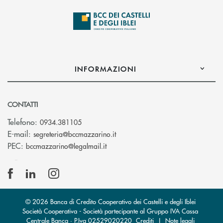
INFORMAZIONI
CONTATTI
Telefono:
0934.381105
(si apre l’app di posta elettroni
E-mail:
segreteria@bccmazzarino.it
(si apre l’app di posta elettronica)
PEC:
bccmazzarino@legalmail.it
© 2026 Banca di Credito Cooperativo dei Castelli e degli Iblei
Società Cooperativa - Società partecipante al Gruppo IVA Cassa
Centrale Banca · P.Iva 02529020220
Crediti
|
Note legali