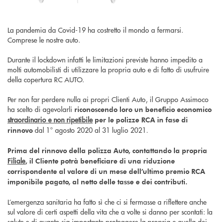
La pandemia da Covid-19 ha costretto il mondo a fermarsi.
Comprese le nostre auto.
Durante il lockdown infatti le limitazioni previste hanno impedito a
molti automobilisti di utilizzare la propria auto e di fatto di usufruire
della copertura RC AUTO.
Per non far perdere nulla ai propri Clienti Auto, il Gruppo Assimoco
ha scelto di agevolarli
riconoscendo loro un beneficio economico
straordinario e non ripetibile
per le polizze RCA in fase di
dal 1° agosto 2020 al 31 luglio 2021.
rinnovo
Prima del rinnovo della polizza Auto, contattando la propria
Filiale
, il Cliente potrà beneficiare di una riduzione
corrispondente al valore di un mese dell’ultimo premio RCA
imponibile pagato, al netto delle tasse e dei contributi.
L’emergenza sanitaria ha fatto sì che ci si fermasse a riflettere anche
sul valore di certi aspetti della vita che a volte si danno per scontati: la
salute e di quanto sia importante proteggere la propria e quella dei