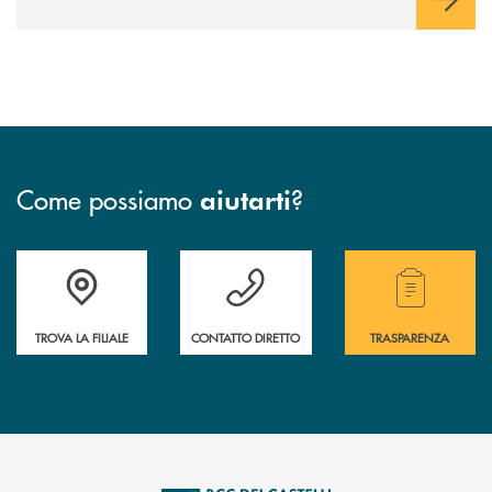
Come possiamo
?
aiutarti
Accedi all' elenco completo delle filiali .
Hai bisogno di assistenza immediata? Contatta
Hai bisogno di alcuni
TROVA LA FILIALE
CONTATTO DIRETTO
TRASPARENZA