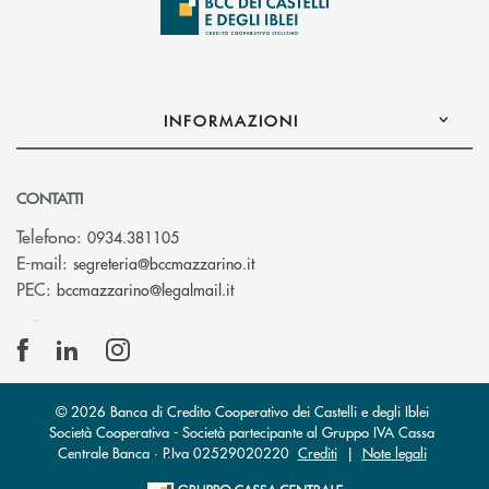
INFORMAZIONI
CONTATTI
Telefono:
0934.381105
(si apre l’app di posta elettroni
E-mail:
segreteria@bccmazzarino.it
(si apre l’app di posta elettronica)
PEC:
bccmazzarino@legalmail.it
© 2026 Banca di Credito Cooperativo dei Castelli e degli Iblei
Società Cooperativa - Società partecipante al Gruppo IVA Cassa
Centrale Banca · P.Iva 02529020220
Crediti
|
Note legali