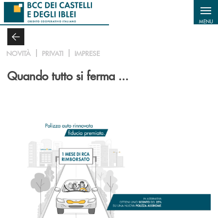
Salta al contenuto principale
MENU
NOVITÀ
PRIVATI
IMPRESE
Quando tutto si ferma ...