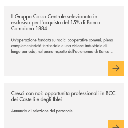
/news/il-gruppo-cassa-centrale-selezionato-in-esclusiva-per-lacquisto
Il Gruppo Cassa Centrale selezionato in
esclusiva per l'acquisto del 15% di Banca
Cambiano 1884
Un'operazione fondata su radici cooperative comuni, piena
complementarietà territoriale e una visione industriale di
lungo periodo, nel pieno rispetto dell'autonomia di Banca
Cambiano. Nei prossimi giorni verrà avviato il periodo di
negoziazione esclusiva per la finalizzazione dell’operazione.
/news/cresci-con-noi-opportunita-professionali-in-bcc-dei-castelli-e-degl
Cresci con noi: opportunità professionali in BCC
dei Castelli e degli Iblei
Annuncio di selezione del personale