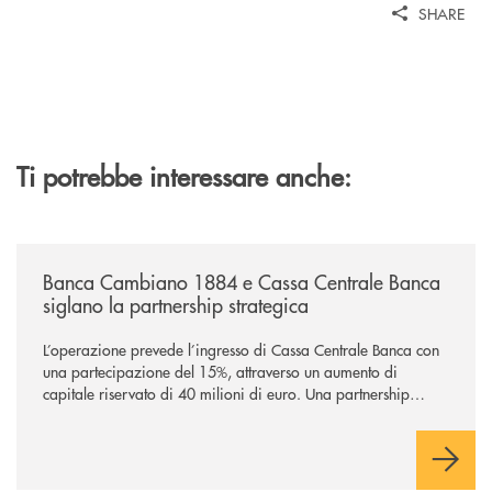
SHARE
Ti potrebbe interessare anche:
/news/banca-cambiano-1884-e-cassa-centrale-banca-siglano-la-partner
Banca Cambiano 1884 e Cassa Centrale Banca
siglano la partnership strategica
L’operazione prevede l’ingresso di Cassa Centrale Banca con
una partecipazione del 15%, attraverso un aumento di
capitale riservato di 40 milioni di euro. Una partnership
industriale strategica, fondata sulla condivisione di valori
comuni e sulla prossimità ai territori, per ampliare l’offerta e
sostenere nuove opportunità di crescita e sviluppo.