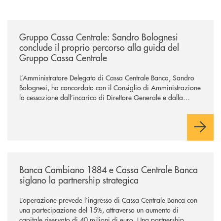
/news/gruppo-cassa-centrale-sandro-bolognesi-conclude-il-proprio-perc
Gruppo Cassa Centrale: Sandro Bolognesi
conclude il proprio percorso alla guida del
Gruppo Cassa Centrale
L’Amministratore Delegato di Cassa Centrale Banca, Sandro
Bolognesi, ha concordato con il Consiglio di Amministrazione
la cessazione dall’incarico di Direttore Generale e dalla
carica di Amministratore Delegato.
Il Gruppo, sotto la guida dell’Amministratore Delegato, e con
il contributo determinante delle Banche di Credito
Cooperativo Socie ha raggiunto una dimensione di vertice nel
panorama bancario italiano.
/news/banca-cambiano-1884-e-cassa-centrale-banca-siglano-la-partner
Banca Cambiano 1884 e Cassa Centrale Banca
siglano la partnership strategica
L’operazione prevede l’ingresso di Cassa Centrale Banca con
una partecipazione del 15%, attraverso un aumento di
capitale riservato di 40 milioni di euro. Una partnership