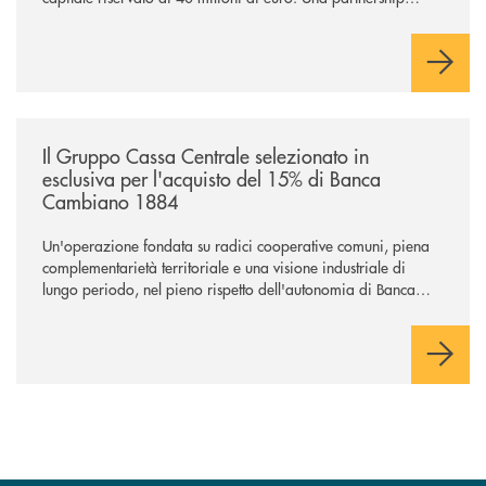
industriale strategica, fondata sulla condivisione di valori
comuni e sulla prossimità ai territori, per ampliare l’offerta e
sostenere nuove opportunità di crescita e sviluppo.
/news/il-gruppo-cassa-centrale-selezionato-in-esclusiva-per-lacquisto
Il Gruppo Cassa Centrale selezionato in
esclusiva per l'acquisto del 15% di Banca
Cambiano 1884
Un'operazione fondata su radici cooperative comuni, piena
complementarietà territoriale e una visione industriale di
lungo periodo, nel pieno rispetto dell'autonomia di Banca
Cambiano. Nei prossimi giorni verrà avviato il periodo di
negoziazione esclusiva per la finalizzazione dell’operazione.