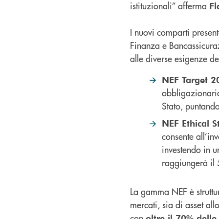
istituzionali” afferma
Fl
I nuovi comparti presen
Finanza e Bancassicura
alle diverse esigenze del
NEF Target 2
obbligazionario
Stato, puntando
NEF Ethical S
consente all’in
investendo in u
raggiungerà il
La gamma NEF è struttura
mercati, sia di asset allo
con
oltre il 70% delle