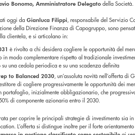
della Società.
avio Bonomo, Amministratore Delegato
tati oggi da
, responsabile del Servizio 
Gianluca Filippi
zione della Direzione Finanza di Capogruppo, sono pensat
la clientela, e si articolano in:
è rivolto a chi desidera cogliere le opportunità del mer
031
 in modo complementare rispetto al tradizionale investimento
 su una cedola periodica e su una scadenza definita
, un’assoluta novità nell’offerta di
tep to Balanced 2030
vestitore di cogliere progressivamente le opportunità dei mer
n portafoglio, inizialmente obbligazionario, che progressi
 50% di componente azionaria entro il 2030.
ta per coprire le principali strategie di investimento sia in 
cation. L’offerta si distingue inoltre per il forte orientamento 
ai sen
 masse in gestione classificato come sostenibile