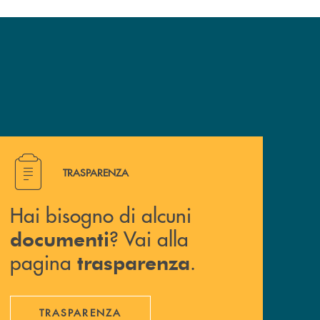
Hai bisogno di alcuni documenti ? Vai alla pagina traspa
TRASPARENZA
Hai bisogno di alcuni
? Vai alla
documenti
pagina
.
trasparenza
TRASPARENZA