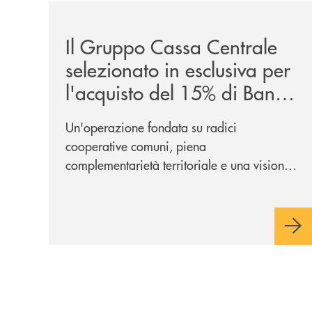
/news/il-gruppo-cassa-centrale-selezionato-in-e
Il Gruppo Cassa Centrale
selezionato in esclusiva per
l'acquisto del 15% di Banca
Cambiano 1884
Un'operazione fondata su radici
cooperative comuni, piena
complementarietà territoriale e una visione
industriale di lungo periodo, nel pieno
rispetto dell'autonomia di Banca
Cambiano. Nei prossimi giorni verrà
avviato il periodo di negoziazione
esclusiva per la finalizzazione
dell’operazione.