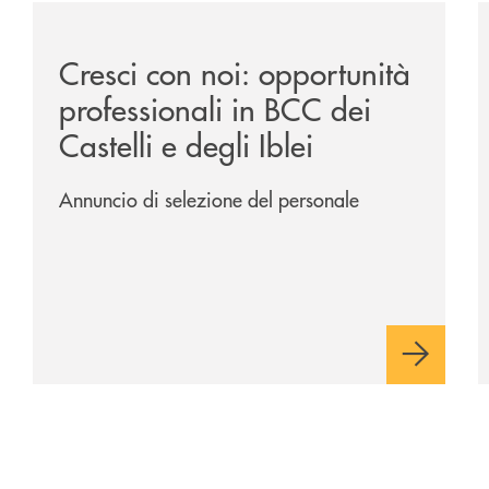
sclusiva-per-lacquisto-del-15-di-banca-cambiano-1884/
/news/cresci-con-noi-opportunita-professionali-in-bcc-d
/
Cresci con noi: opportunità
professionali in BCC dei
Castelli e degli Iblei
Annuncio di selezione del personale