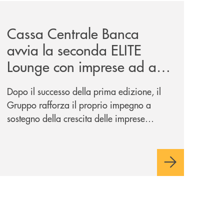
ei-castelli-e-degli-iblei/
news/cassa-centrale-banca-avvia-la-seconda-elite-lounge-
Cassa Centrale Banca
avvia la seconda ELITE
Lounge con imprese ad alto
potenziale
Dopo il successo della prima edizione, il
Gruppo rafforza il proprio impegno a
sostegno della crescita delle imprese
italiane, accompagnandole in un percorso
di sviluppo, innovazione e accesso ai
mercati dei capitali.