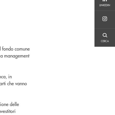
LINKEDIN
LINKEDIN
CERCA
CERCA
il fondo comune
 la management
nca, in
arti che vanno
zione delle
vestitori