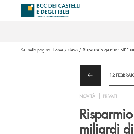
Salta al contenuto principale
Sei nella pagina:
Home
/
News
/
Risparmio gestito: NEF su
12 FEBBRAI
NOVITÀ
PRIVATI
Risparmio 
miliardi d