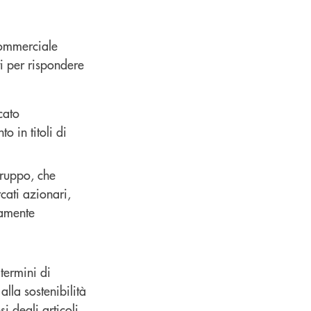
Commerciale
i per rispondere
cato
 in titoli di
 Gruppo, che
cati azionari,
vamente
termini di
alla sostenibilità
si degli articoli