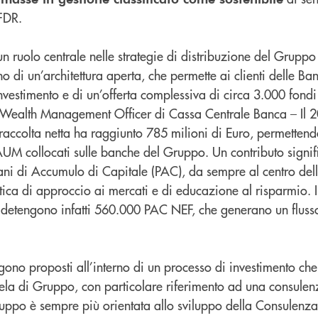
FDR.
n ruolo centrale nelle strategie di distribuzione del Grupp
no di un’architettura aperta, che permette ai clienti delle Ban
nvestimento e di un’offerta complessiva di circa 3.000 fondi
 Wealth Management Officer di Cassa Centrale Banca – Il 2
raccolta netta ha raggiunto 785 milioni di Euro, permettend
AUM collocati sulle banche del Gruppo. Un contributo signif
ani di Accumulo di Capitale (PAC), da sempre al centro dell’
ttica di approccio ai mercati e di educazione al risparmio. I 
detengono infatti 560.000 PAC NEF, che generano un fluss
engono proposti all’interno di un processo di investimento ch
ntela di Gruppo, con particolare riferimento ad una consulen
Gruppo è sempre più orientata allo sviluppo della Consulenza