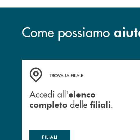
Come possiamo
aiut
Accedi all' elenco completo delle filiali .
TROVA LA FILIALE
Accedi all'
elenco
delle
.
completo
filiali
FILIALI