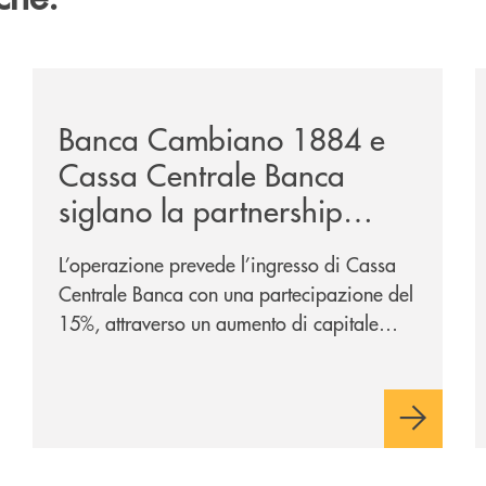
nclude-il-proprio-percorso-alla-guida-del-gruppo-cassa-c
/news/banca-cambiano-1884-e-cassa-centrale-banca-si
/
Banca Cambiano 1884 e
Cassa Centrale Banca
siglano la partnership
strategica
L’operazione prevede l’ingresso di Cassa
Centrale Banca con una partecipazione del
15%, attraverso un aumento di capitale
riservato di 40 milioni di euro. Una
partnership industriale strategica, fondata
sulla condivisione di valori comuni e sulla
prossimità ai territori, per ampliare l’offerta
e sostenere nuove opportunità di crescita e