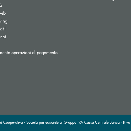
tà
web
wing
lti
 noi
mento operazioni di pagamento
età Cooperativa - Società partecipante al Gruppo IVA Cassa Centrale Banca · P.Iva