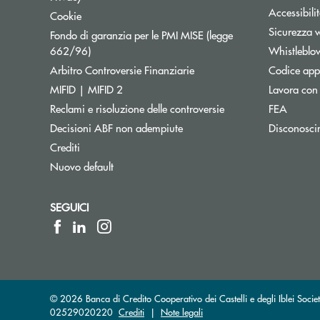
Accessibili
Cookie
Sicurezza 
Fondo di garanzia per le PMI MISE (legge
Apre una nuova finestra
662/96)
Whistleblo
Apre una nuova finestra
Arbitro Controversie Finanziarie
Codice appa
MIFID | MIFID 2
Lavora con
Reclami e risoluzione delle controversie
FEA
Decisioni ABF non adempiute
Disconosci
Crediti
Nuovo default
SEGUICI
© 2026 Banca di Credito Cooperativo dei Castelli e degli Iblei Soci
02529020220
Crediti
|
Note legali