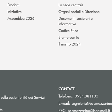
Prodotti
La sede centrale
Iniziative
Organi sociali e Direzione
Assemblea 2026
Documenti societari e
Informative
Codice Etico
Siamo con te
Il nostro 2024
CONTATTI
Telefono:
0934.381105
sulla sostenibilità dei Servizi
E-mail:
segreteria@bccmazzarino.
te
(
PEC:
bccmazzarino@legalmail.it