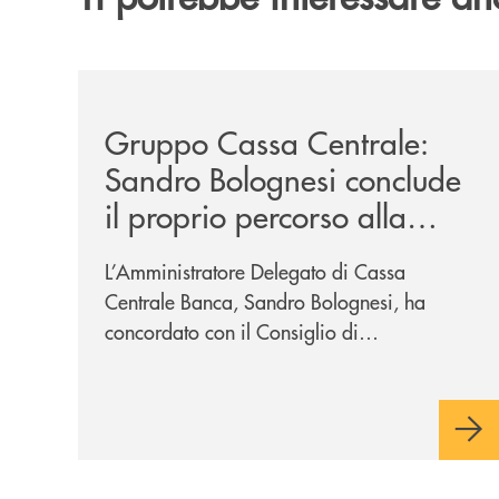
/news/gruppo-cassa-centrale-sandro-bolognesi-co
Gruppo Cassa Centrale:
Sandro Bolognesi conclude
il proprio percorso alla
guida del Gruppo Cassa
L’Amministratore Delegato di Cassa
Centrale
Centrale Banca, Sandro Bolognesi, ha
concordato con il Consiglio di
Amministrazione la cessazione
dall’incarico di Direttore Generale e dalla
carica di Amministratore Delegato.
Il Gruppo, sotto la guida