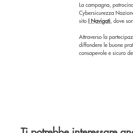
La campagna, patrocinat
Cybersicurezza Nazionale
sito
I Navigati
, dove son
Attraverso la partecipa
diffondere le buone prat
consapevole e sicuro deg
Ti potrebbe interessare an