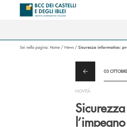
Salta al contenuto principale
Sei nella pagina:
Home
/
News
/
Sicurezza informatica: p
03 OTTOBR
NOVITÀ
Sicurezza
l’impegno