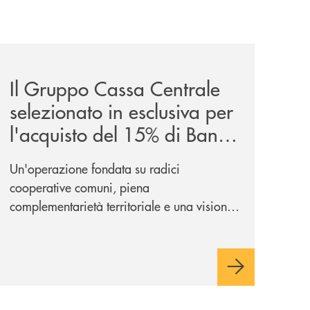
entrale/
glano-la-partnership-strategica/
news/il-gruppo-cassa-centrale-selezionato-in-esclusiva-p
Il Gruppo Cassa Centrale
selezionato in esclusiva per
l'acquisto del 15% di Banca
Cambiano 1884
Un'operazione fondata su radici
cooperative comuni, piena
complementarietà territoriale e una visione
industriale di lungo periodo, nel pieno
rispetto dell'autonomia di Banca
Cambiano. Nei prossimi giorni verrà
avviato il periodo di negoziazione
esclusiva per la finalizzazione