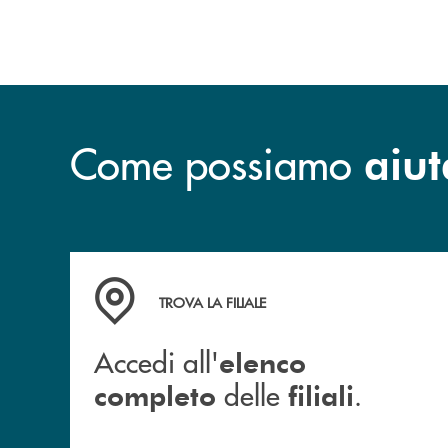
dell’Amministratore Delegato, e con il
contributo determinante delle Banche di
Credito Cooperativo Socie ha raggiunto
una dimensione di vertice nel panorama
bancario italiano.
Come possiamo
aiut
Accedi all' elenco completo delle filiali .
TROVA LA FILIALE
Accedi all'
elenco
delle
.
completo
filiali