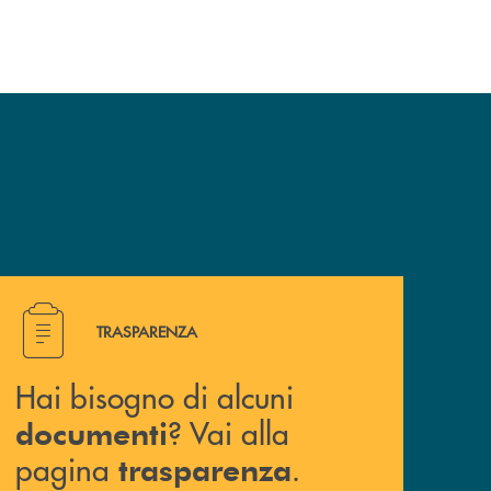
dell’operazione.
Hai bisogno di alcuni documenti ? Vai alla pagina traspa
TRASPARENZA
Hai bisogno di alcuni
? Vai alla
documenti
pagina
.
trasparenza