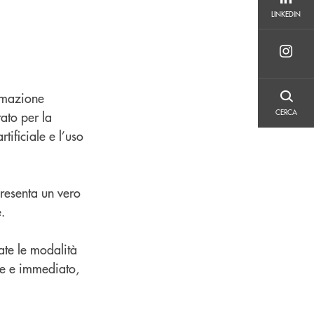
LINKEDIN
LINKEDIN
rmazione
CERCA
CERCA
ato per la
tificiale e l’uso
resenta un vero
.
ate le modalità
ice e immediato,