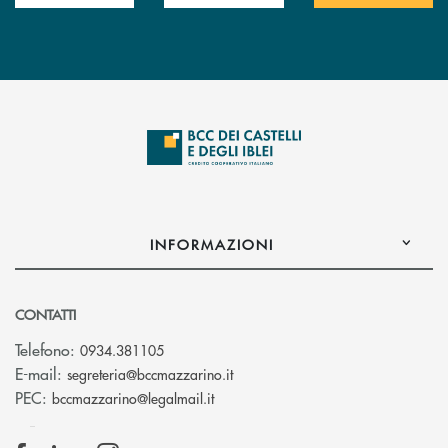
INFORMAZIONI
CONTATTI
Telefono:
0934.381105
(si apre l’app di posta elettroni
E-mail:
segreteria@bccmazzarino.it
(si apre l’app di posta elettronica)
PEC:
bccmazzarino@legalmail.it