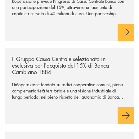
L’operazione prevede l’ingresso di Cassa Centrale Banca con
una partecipazione del 15%, attraverso un aumento di
capitale riservato di 40 milioni di euro. Una partnership
industriale strategica, fondata sulla condivisione di valori
comuni e sulla prossimità ai territori, per ampliare l’offerta e
sostenere nuove opportunità di crescita e sviluppo.
/news/il-gruppo-cassa-centrale-selezionato-in-esclusiva-per-lacquisto
Il Gruppo Cassa Centrale selezionato in
esclusiva per l'acquisto del 15% di Banca
Cambiano 1884
Un'operazione fondata su radici cooperative comuni, piena
complementarietà territoriale e una visione industriale di
lungo periodo, nel pieno rispetto dell'autonomia di Banca
Cambiano. Nei prossimi giorni verrà avviato il periodo di
negoziazione esclusiva per la finalizzazione dell’operazione.
/news/cresci-con-noi-opportunita-professionali-in-bcc-dei-castelli-e-degl