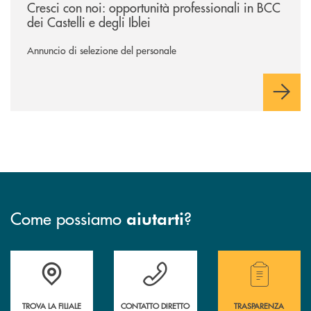
Cresci con noi: opportunità professionali in BCC
dei Castelli e degli Iblei
Annuncio di selezione del personale
Come possiamo
?
aiutarti
Accedi all' elenco completo delle filiali .
Hai bisogno di assistenza immediata? Contatta
Hai bisogno di alcuni
TROVA LA FILIALE
CONTATTO DIRETTO
TRASPARENZA