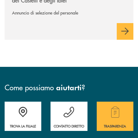
dei Castelli e degli Iblei
Annuncio di selezione del personale
Come possiamo
?
aiutarti
Accedi all' elenco completo delle filiali .
Hai bisogno di assistenza immediata? Contatta
Hai bisogno di alcuni
TROVA LA FILIALE
CONTATTO DIRETTO
TRASPARENZA