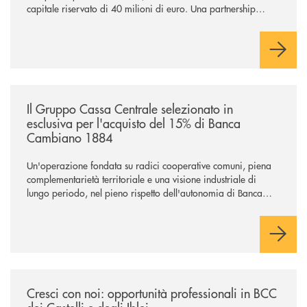
capitale riservato di 40 milioni di euro. Una partnership
industriale strategica, fondata sulla condivisione di valori
comuni e sulla prossimità ai territori, per ampliare l’offerta e
sostenere nuove opportunità di crescita e sviluppo.
/news/il-gruppo-cassa-centrale-selezionato-in-esclusiva-per-lacquisto
Il Gruppo Cassa Centrale selezionato in
esclusiva per l'acquisto del 15% di Banca
Cambiano 1884
Un'operazione fondata su radici cooperative comuni, piena
complementarietà territoriale e una visione industriale di
lungo periodo, nel pieno rispetto dell'autonomia di Banca
Cambiano. Nei prossimi giorni verrà avviato il periodo di
negoziazione esclusiva per la finalizzazione dell’operazione.
/news/cresci-con-noi-opportunita-professionali-in-bcc-dei-castelli-e-degl
Cresci con noi: opportunità professionali in BCC