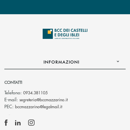
INFORMAZIONI
CONTATTI
Telefono:
0934.381105
(si apre l’app di posta elettroni
E-mail:
segreteria@bccmazzarino.it
(si apre l’app di posta elettronica)
PEC:
bccmazzarino@legalmail.it