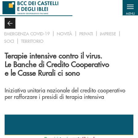
Salta al contenuto principale
MENU
EMERGENZA COVID-19
NOVITÀ
PRIVATI
IMPRESE
SOCI
TERRITORIO
Terapie intensive contro il virus.
Le Banche di Credito Cooperativo
e le Casse Rurali ci sono
Iniziativa unitaria nazionale del credito cooperativo
per rafforzare i presidi di terapia intensiva