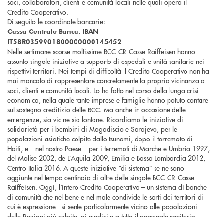
soci, collaboratori, clienti e comunità locali nelle quali opera il
Credito Cooperativo.
Di seguito le coordinate bancarie:
Cassa Centrale Banca. IBAN
IT58R0359901800000000145452
Nelle settimane scorse moltissime BCC-CR-Casse Raiffeisen hanno
assunto singole iniziative a supporto di ospedali e unità sanitarie nei
rispettivi territori. Nei tempi di difficoltà il Credito Cooperativo non ha
mai mancato di rappresentare concretamente la propria vicinanza a
soci, clienti e comunità locali. Lo ha fatto nel corso della lunga crisi
economica, nella quale tante imprese e famiglie hanno potuto contare
sul sostegno creditizio delle BCC. Ma anche in occasione delle
emergenze, sia vicine sia lontane. Ricordiamo le iniziative di
solidarietà per i bambini di Mogadiscio e Sarajevo, per le
popolazioni asiatiche colpite dallo tsunami, dopo il terremoto di
Haiti, e – nel nostro Paese – per i terremoti di Marche e Umbria 1997,
del Molise 2002, de L’Aquila 2009, Emilia e Bassa Lombardia 2012,
Centro Italia 2016. A queste iniziative “di sistema” se ne sono
aggiunte nel tempo centinaia di altre delle singole BCC-CR-Casse
Raiffeisen. Oggi, l’intero Credito Cooperativo – un sistema di banche
di comunità che nel bene e nel male condivide le sorti dei territori di
cui è espressione - si sente particolarmente vicino alle popolazioni
delle Regioni più colpite, ai medici e a tutto il personale sanitario