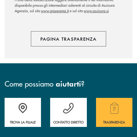
disponibile presso gli intermediari aderenti al circuito di Assicura
Agenzia, sul sito
www.groupama.it
e sul sito
www.assicura.si
PAGINA TRASPARENZA
Come possiamo
?
aiutarti
Accedi all' elenco completo delle filiali .
Hai bisogno di assistenza immediata? Contatta
Hai bisogno di alcuni
TROVA LA FILIALE
CONTATTO DIRETTO
TRASPARENZA