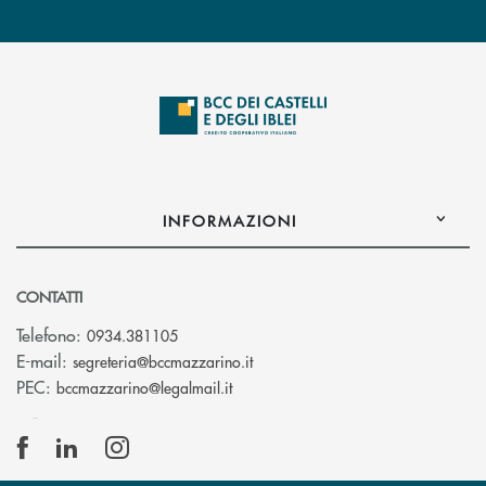
INFORMAZIONI
CONTATTI
Telefono:
0934.381105
(si apre l’app di posta elettroni
E-mail:
segreteria@bccmazzarino.it
(si apre l’app di posta elettronica)
PEC:
bccmazzarino@legalmail.it