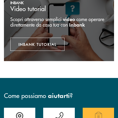
INBANK
Video tutorial
Scopri attraverso semplici
come operare
video
direttamente da casa tua con
Inbank
INBANK TUTORIAL
Come possiamo
?
aiutarti
Accedi all' elenco completo delle filiali .
Hai bisogno di assistenza immediata? Contatta
Hai bisogno di alcuni