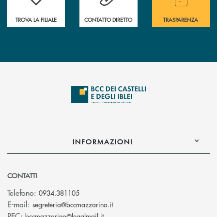
TROVA LA FILIALE
CONTATTO DIRETTO
TRASPARENZA
INFORMAZIONI
CONTATTI
Telefono:
0934.381105
(si apre l’app di posta elettroni
E-mail:
segreteria@bccmazzarino.it
(si apre l’app di posta elettronica)
PEC:
bccmazzarino@legalmail.it