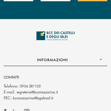
INFORMAZIONI
CONTATTI
Telefono:
0934.381105
(si apre l’app di posta elettroni
E-mail:
segreteria@bccmazzarino.it
(si apre l’app di posta elettronica)
PEC:
bccmazzarino@legalmail.it