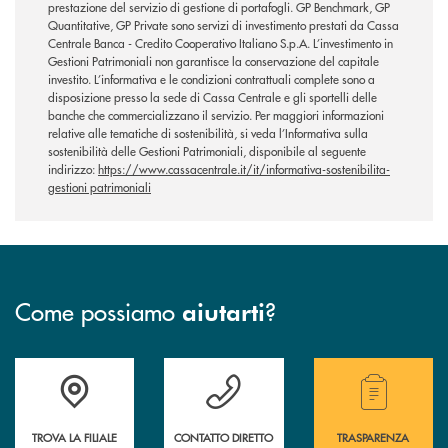
prestazione del servizio di gestione di portafogli. GP Benchmark, GP
Quantitative, GP Private sono servizi di investimento prestati da Cassa
Centrale Banca - Credito Cooperativo Italiano S.p.A. L’investimento in
Gestioni Patrimoniali non garantisce la conservazione del capitale
investito. L’informativa e le condizioni contrattuali complete sono a
disposizione presso la sede di Cassa Centrale e gli sportelli delle
banche che commercializzano il servizio. Per maggiori informazioni
relative alle tematiche di sostenibilità, si veda l’Informativa sulla
sostenibilità delle Gestioni Patrimoniali, disponibile al seguente
indirizzo:
https://www.cassacentrale.it/it/informativa-sostenibilita-
gestioni patrimoniali
Come possiamo
?
aiutarti
Accedi all' elenco completo delle filiali .
Hai bisogno di assistenza immediata? Contatta
Hai bisogno di alcuni
TROVA LA FILIALE
CONTATTO DIRETTO
TRASPARENZA