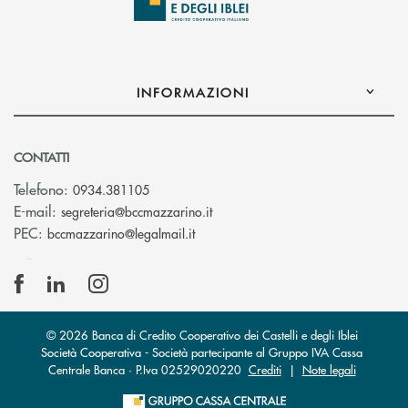
INFORMAZIONI
CONTATTI
Telefono:
0934.381105
(si apre l’app di posta elettroni
E-mail:
segreteria@bccmazzarino.it
(si apre l’app di posta elettronica)
PEC:
bccmazzarino@legalmail.it
© 2026 Banca di Credito Cooperativo dei Castelli e degli Iblei
Società Cooperativa - Società partecipante al Gruppo IVA Cassa
Centrale Banca · P.Iva 02529020220
Crediti
|
Note legali