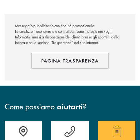
Messaggio pubblicitario con finalità promozionale.
Le condizioni economiche e contrattuali sono indicate nei Fogli
Informativi messi a disposizione dei clienti presso gli sportelli della
banca e nella sezione “Trasparenza” del sito internet.
PAGINA TRASPARENZA
Come possiamo
?
aiutarti
Accedi all' elenco completo delle filiali .
Hai bisogno di assistenza immediata? Contatta
Hai bisogno di alcuni