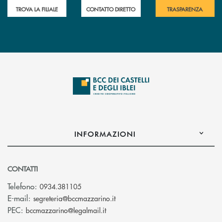
TROVA LA FILIALE
CONTATTO DIRETTO
TRASPARENZA
INFORMAZIONI
CONTATTI
Telefono:
0934.381105
(si apre l’app di posta elettroni
E-mail:
segreteria@bccmazzarino.it
(si apre l’app di posta elettronica)
PEC:
bccmazzarino@legalmail.it