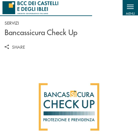
Salta al contenuto principale
MENU
SERVIZI
Bancassicura Check Up
SHARE