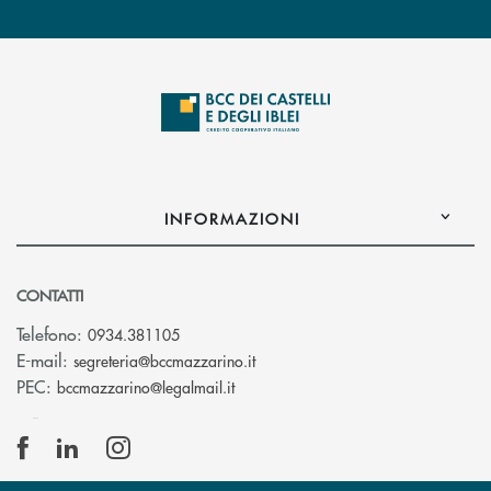
INFORMAZIONI
CONTATTI
Telefono:
0934.381105
(si apre l’app di posta elettroni
E-mail:
segreteria@bccmazzarino.it
(si apre l’app di posta elettronica)
PEC:
bccmazzarino@legalmail.it