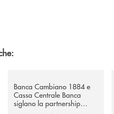
che:
mento-di-20-milioni-di-euro-a-favore-di-marche-multiservi
/news/banca-cambiano-1884-e-cassa-centrale-banca-si
/
Banca Cambiano 1884 e
Cassa Centrale Banca
siglano la partnership
strategica