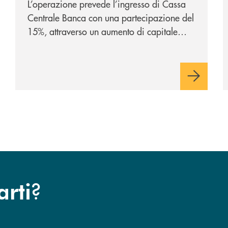
L’operazione prevede l’ingresso di Cassa
Centrale Banca con una partecipazione del
15%, attraverso un aumento di capitale
riservato di 40 milioni di euro. Una
partnership industriale strategica, fondata
sulla condivisione di valori comuni e sulla
prossimità ai territori, per ampliare l’offerta
e sostenere nuove opportunità di crescita e
sviluppo.
?
arti