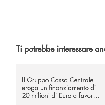
Ti potrebbe interessare an
/news/il-gruppo-cassa-centrale-eroga-un-finanzia
Il Gruppo Cassa Centrale
eroga un finanziamento di
20 milioni di Euro a favore
di Marche Multiservizi