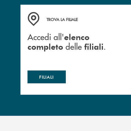
Accedi all' elenco completo delle filiali .
TROVA LA FILIALE
Accedi all'
elenco
delle
.
completo
filiali
FILIALI