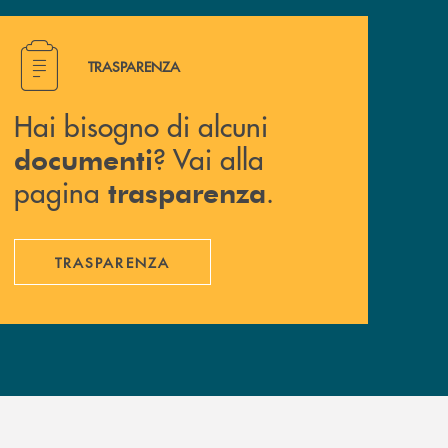
Hai bisogno di alcuni documenti ? Vai alla pagina traspa
TRASPARENZA
Hai bisogno di alcuni
? Vai alla
documenti
pagina
.
trasparenza
TRASPARENZA