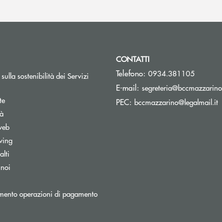
CONTATTI
Telefono:
0934.381105
sulla sostenibilità dei Servizi
E-mail:
segreteria@bccmazzarino.
te
(
PEC:
bccmazzarino@legalmail.it
tà
web
wing
lti
 noi
mento operazioni di pagamento