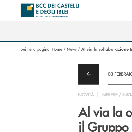
Salta al contenuto principale
Sei nella pagina:
Home
/
News
/
Al via la collaborazione 
03 FEBBRAI
NOVITÀ
IMPRESE / INIZI
Al via la 
il Gruppo 