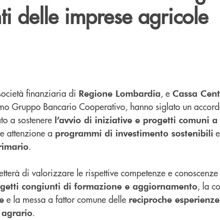
ti delle imprese agricole
società finanziaria di
, e
Regione Lombardia
Cassa Cent
o Gruppo Bancario Cooperativo, hanno siglato un accord
ato a sostenere
l’avvio di iniziative e progetti comuni a
re attenzione a
e
programmi di investimento sostenibili
.
rimario
tterà di valorizzare le rispettive competenze e conoscenz
, la c
getti congiunti di formazione e aggiornamento
e la messa a fattor comune delle
e
reciproche esperienze
.
o agrario