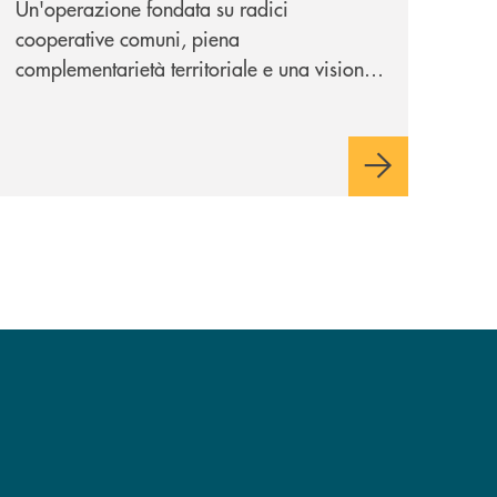
Un'operazione fondata su radici
cooperative comuni, piena
complementarietà territoriale e una visione
industriale di lungo periodo, nel pieno
rispetto dell'autonomia di Banca
Cambiano. Nei prossimi giorni verrà
avviato il periodo di negoziazione
esclusiva per la finalizzazione
dell’operazione.