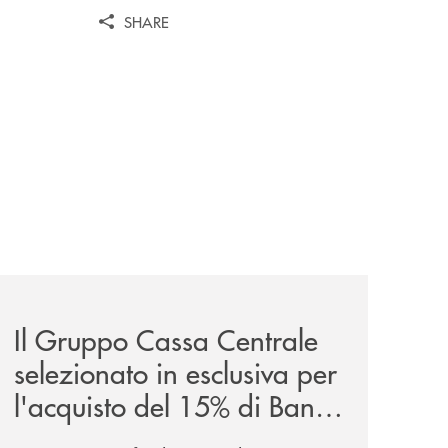
SHARE
zi/
glano-la-partnership-strategica/
news/il-gruppo-cassa-centrale-selezionato-in-esclusiva-p
Il Gruppo Cassa Centrale
selezionato in esclusiva per
l'acquisto del 15% di Banca
Cambiano 1884