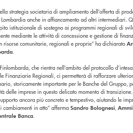
ella strategia societaria di ampliamento dell’offerta di prodo
la Lombardia anche in affiancamento ad altri intermediari. 
mpito istituzionale di sostegno ai programmi regionali di s
lmente mediante le attività di concessione e gestione di finan
n risorse comunitarie, regionali e proprie” ha dichiarato
An
.
barda
inlombarda, che rientra nell’ambito del protocollo d’intesa
 Finanziarie Regionali, ci permetterà di rafforzare ulterio
imario, storicamente importante per le Banche del Gruppo,
sità delle imprese in questo delicato momento di transizione.
 supporto ancora più concreto e tempestivo, aiutando le imp
dai cambiamenti in atto” afferma
,
Sandro Bolognesi
Ammin
.
entrale Banca