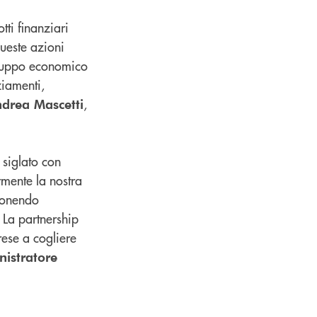
tti finanziari
Queste azioni
viluppo economico
ziamenti,
,
drea Mascetti
 siglato con
rmente la nostra
 ponendo
 La partnership
rese a cogliere
istratore