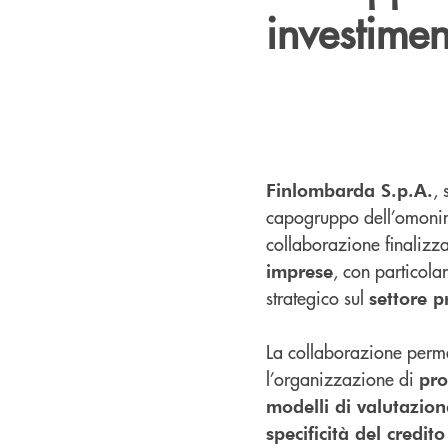
investimen
, 
Finlombarda S.p.A.
capogruppo dell’omonim
collaborazione finalizz
, con particola
imprese
strategico sul
settore p
La collaborazione perme
l’organizzazione di
pro
modelli di valutazion
specificità del credit