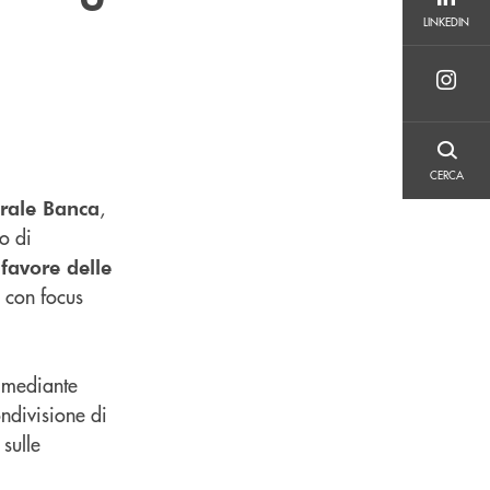
LINKEDIN
LINKEDIN
CERCA
CERCA
,
rale Banca
o di
 favore delle
 con focus
e mediante
ondivisione di
sulle