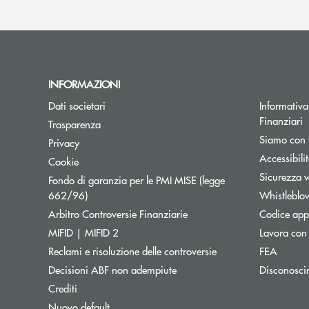
INFORMAZIONI
Dati societari
Informativa 
Finanziari
Trasparenza
Siamo con 
Privacy
Accessibili
Cookie
Sicurezza 
Fondo di garanzia per le PMI MISE (legge
Apre una nuova finestra
662/96)
Whistleblo
Apre una nuova finestra
Arbitro Controversie Finanziarie
Codice appa
MIFID | MIFID 2
Lavora con
Reclami e risoluzione delle controversie
FEA
Decisioni ABF non adempiute
Disconosci
Crediti
Nuovo default