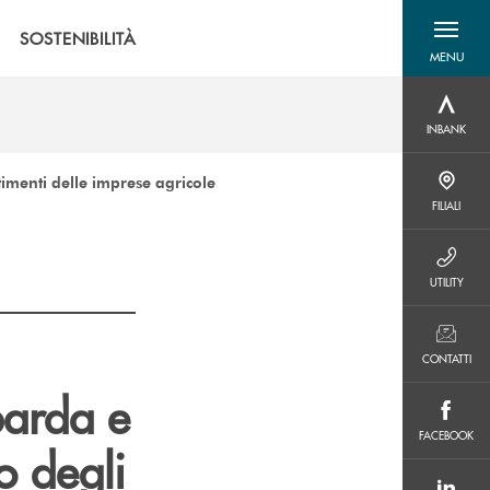
SOSTENIBILITÀ
MENU
menu destra
INBANK
INBANK
imenti delle imprese agricole
FILIALI
FILIALI
UTILITY
UTILITY
CONTATTI
CONTATTI
barda e
FACEBOOK
FACEBOOK
o degli