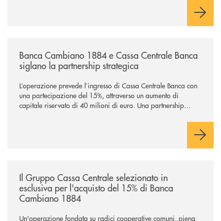
/news/banca-cambiano-1884-e-cassa-centrale-banca-siglano-la-partner
Banca Cambiano 1884 e Cassa Centrale Banca
siglano la partnership strategica
L’operazione prevede l’ingresso di Cassa Centrale Banca con
una partecipazione del 15%, attraverso un aumento di
capitale riservato di 40 milioni di euro. Una partnership
industriale strategica, fondata sulla condivisione di valori
comuni e sulla prossimità ai territori, per ampliare l’offerta e
sostenere nuove opportunità di crescita e sviluppo.
/news/il-gruppo-cassa-centrale-selezionato-in-esclusiva-per-lacquisto
Il Gruppo Cassa Centrale selezionato in
esclusiva per l'acquisto del 15% di Banca
Cambiano 1884
Un'operazione fondata su radici cooperative comuni, piena