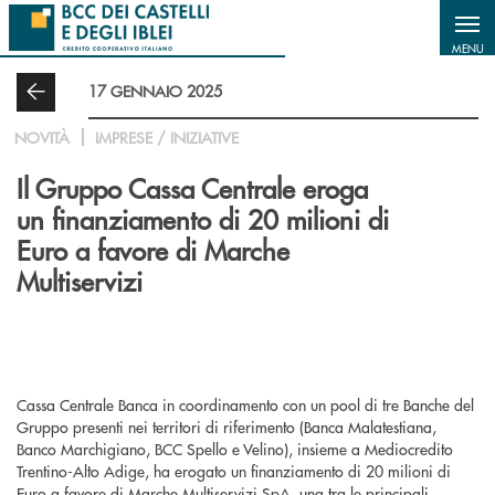
Salta al contenuto principale
MENU
17 GENNAIO 2025
NOVITÀ
IMPRESE / INIZIATIVE
Il Gruppo Cassa Centrale eroga
un finanziamento di 20 milioni di
Euro a favore di Marche
Multiservizi
Cassa Centrale Banca in coordinamento con un pool di tre Banche del
Gruppo presenti nei territori di riferimento (Banca Malatestiana,
Banco Marchigiano, BCC Spello e Velino), insieme a Mediocredito
Trentino-Alto Adige, ha erogato un finanziamento di 20 milioni di
Euro a favore di Marche Multiservizi SpA, una tra le principali