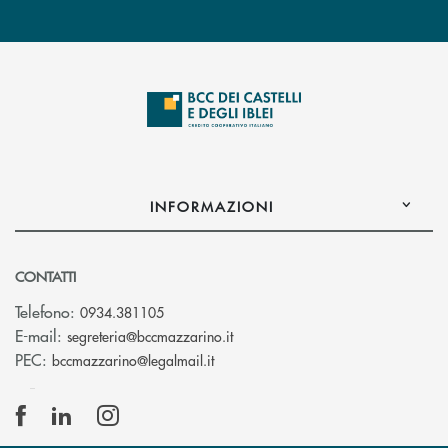
INFORMAZIONI
CONTATTI
Telefono:
0934.381105
(si apre l’app di posta elettroni
E-mail:
segreteria@bccmazzarino.it
(si apre l’app di posta elettronica)
PEC:
bccmazzarino@legalmail.it