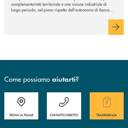
complementarietà territoriale e una visione industriale di
lungo periodo, nel pieno rispetto dell'autonomia di Banca
Cambiano. Nei prossimi giorni verrà avviato il periodo di
negoziazione esclusiva per la finalizzazione dell’operazione.
Come possiamo
?
aiutarti
Accedi all' elenco completo delle filiali .
Hai bisogno di assistenza immediata? Contatta
Hai bisogno di alcuni
TROVA LA FILIALE
CONTATTO DIRETTO
TRASPARENZA